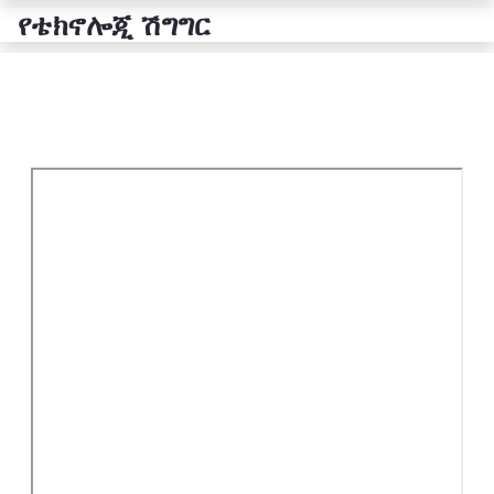
የቴክኖሎጂ ሽግግር