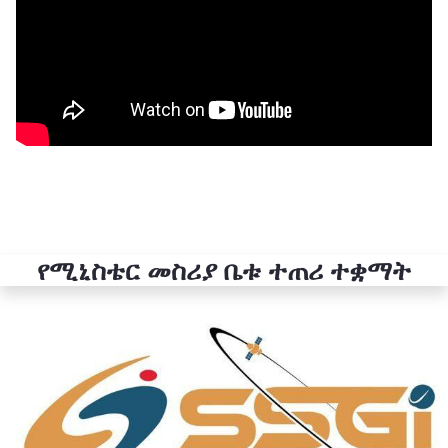
የሚኒስቴር መስሪያ ቤቱ ተጠሪ ተቋማት