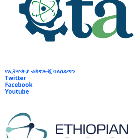
የኢትዮጵያ ቴክኖሎጂ ባለስልጣን
Twitter
Facebook
Youtube