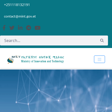
Skip to Main Content
Open Accessibility Menu
+251118132191
contact@mint.gov.et