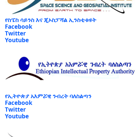
የስፔስ ሳይንስ እና ጂኦስፓሻል ኢንስቲቱዩት
Facebook
Twitter
Youtube
የኢትዮጵያ አእምሯዊ ንብረት ባለስልጣን
Facebook
Twitter
Youtube