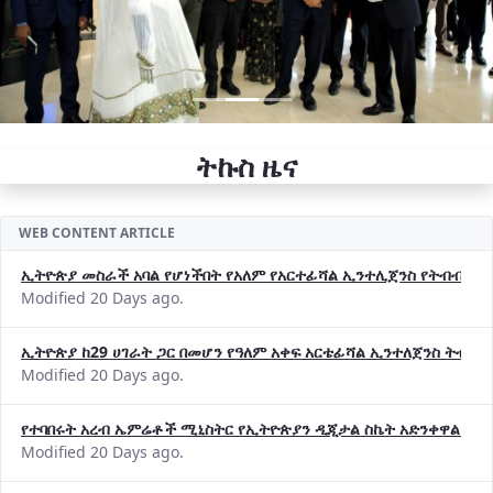
ትኩስ ዜና
WEB CONTENT ARTICLE
ኢትዮጵያ መስራች አባል የሆነችበት የአለም የአርተፊሻል ኢንተሊጀንስ የትብብር ድርጅት (
Modified 20 Days ago.
ኢትዮጵያ ከ29 ሀገራት ጋር በመሆን የዓለም አቀፍ አርቴፊሻል ኢንተለጀንስ ትብብ
Modified 20 Days ago.
የተባበሩት አረብ ኤምሬቶች ሚኒስትር የኢትዮጵያን ዲጂታል ስኬት አድንቀዋል —የ
Modified 20 Days ago.