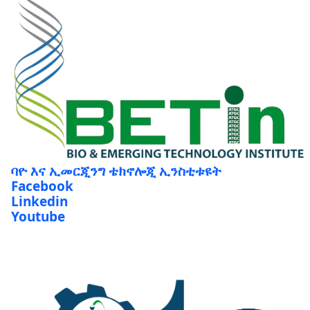
ባዮ እና ኢመርጂንግ ቴክኖሎጂ ኢንስቲቱዩት
Facebook
Linkedin
Youtube