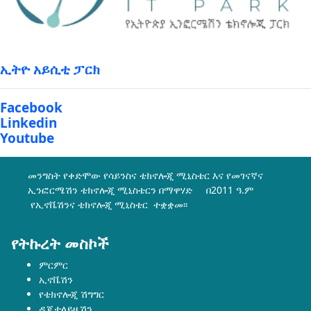
ኢትዮ አይሲቲ ፓርክ
Facebook
Linkedin
Youtube
መንግስት የቀድሞው የሳይንስና ቴክኖሎጂ ሚኒስቴር እና የመገናኛና
ኢንፎርሜሽን ቴክኖሎጂ ሚኒስቴርን በማዋሃድ በ2011 ዓ.ም
የኢኖቬሽንና ቴክኖሎጂ ሚኒስቴር ተቋቋመ፡፡
የትኩረት መስኮች
ምርምር
ኢኖቬሽን
የቴክኖሎጂ ሽግግር
ዲጂታላይዜሽን