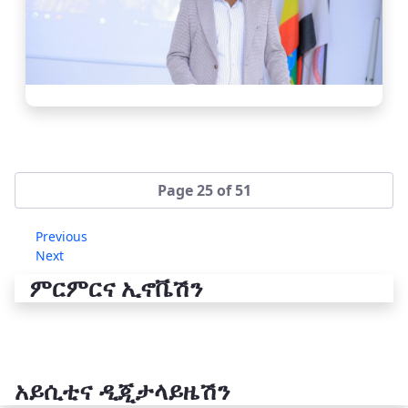
Page 25 of 51
Previous
Next
ምርምርና ኢኖቬሽን
አይሲቲና ዲጂታላይዜሽን