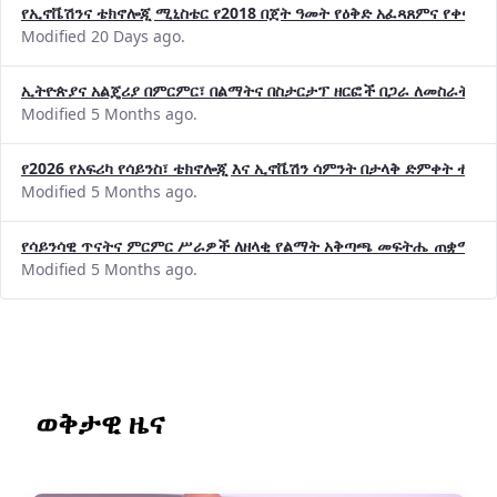
የኢኖቬሽንና ቴክኖሎጂ ሚኒስቴር የ2018 በጀት ዓመት የዕቅድ አፈጻጸምና የቀጣይ 
Modified 20 Days ago.
ኢትዮጵያና አልጄሪያ በምርምር፣ በልማትና በስታርታፕ ዘርፎች በጋራ ለመስራት መከሩ
Modified 5 Months ago.
የ2026 የአፍሪካ የሳይንስ፣ ቴክኖሎጂ እና ኢኖቬሽን ሳምንት በታላቅ ድምቀት ተጠና
Modified 5 Months ago.
የሳይንሳዊ ጥናትና ምርምር ሥራዎች ለዘላቂ የልማት አቅጣጫ መፍትሔ ጠቋሚ መ
Modified 5 Months ago.
ወቅታዊ ዜና