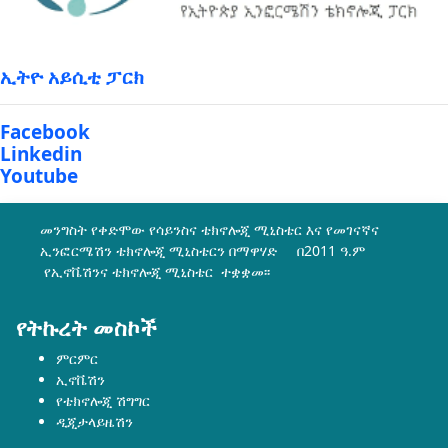
ኢትዮ አይሲቲ ፓርክ
Facebook
Linkedin
Youtube
መንግስት የቀድሞው የሳይንስና ቴክኖሎጂ ሚኒስቴር እና የመገናኛና
ኢንፎርሜሽን ቴክኖሎጂ ሚኒስቴርን በማዋሃድ በ2011 ዓ.ም
የኢኖቬሽንና ቴክኖሎጂ ሚኒስቴር ተቋቋመ፡፡
የትኩረት መስኮች
ምርምር
ኢኖቬሽን
የቴክኖሎጂ ሽግግር
ዲጂታላይዜሽን