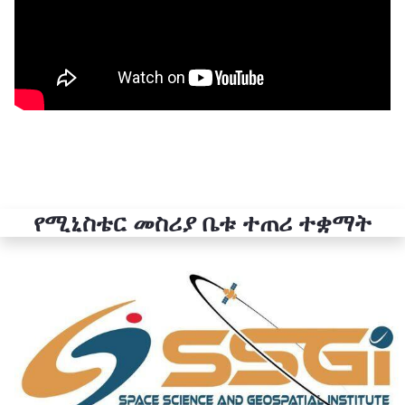
የሚኒስቴር መስሪያ ቤቱ ተጠሪ ተቋማት