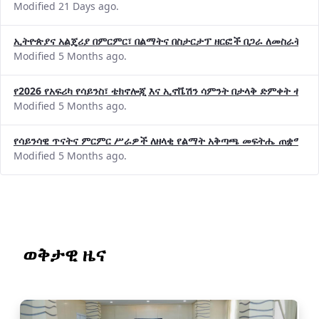
Modified 21 Days ago.
ኢትዮጵያና አልጄሪያ በምርምር፣ በልማትና በስታርታፕ ዘርፎች በጋራ ለመስራት መከሩ
Modified 5 Months ago.
የ2026 የአፍሪካ የሳይንስ፣ ቴክኖሎጂ እና ኢኖቬሽን ሳምንት በታላቅ ድምቀት ተጠና
Modified 5 Months ago.
የሳይንሳዊ ጥናትና ምርምር ሥራዎች ለዘላቂ የልማት አቅጣጫ መፍትሔ ጠቋሚ መ
Modified 5 Months ago.
ወቅታዊ ዜና