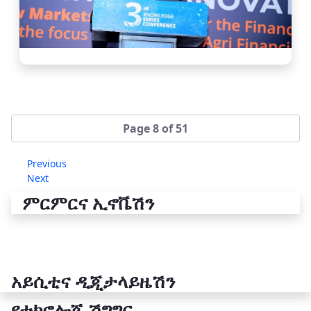
Page 8 of 51
Previous
Next
ምርምርና ኢኖቬሽን
አይሲቲና ዲጂታላይዜሽን
የቴክኖሎጂ ሽግግር