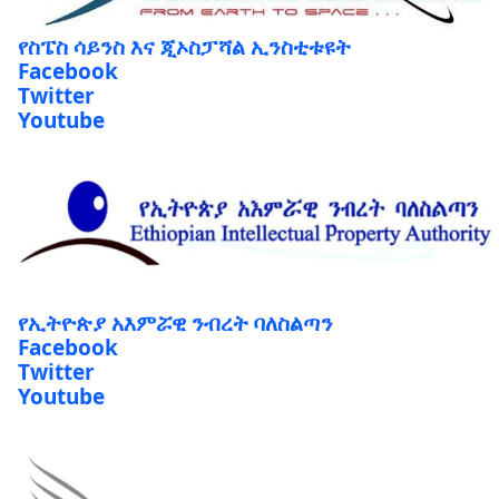
የስፔስ ሳይንስ እና ጂኦስፓሻል ኢንስቲቱዩት
Facebook
Twitter
Youtube
የኢትዮጵያ አእምሯዊ ንብረት ባለስልጣን
Facebook
Twitter
Youtube