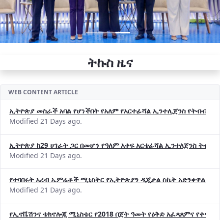
ትኩስ ዜና
WEB CONTENT ARTICLE
ኢትዮጵያ መስራች አባል የሆነችበት የአለም የአርተፊሻል ኢንተሊጀንስ የትብብር ድርጅት (
Modified 21 Days ago.
ኢትዮጵያ ከ29 ሀገራት ጋር በመሆን የዓለም አቀፍ አርቴፊሻል ኢንተለጀንስ ትብብ
Modified 21 Days ago.
የተባበሩት አረብ ኤምሬቶች ሚኒስትር የኢትዮጵያን ዲጂታል ስኬት አድንቀዋል —የ
Modified 21 Days ago.
የኢኖቬሽንና ቴክኖሎጂ ሚኒስቴር የ2018 በጀት ዓመት የዕቅድ አፈጻጸምና የቀጣይ 