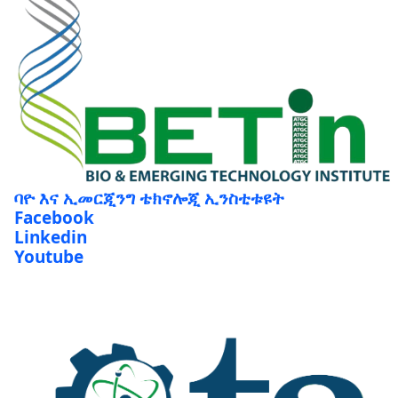
ባዮ እና ኢመርጂንግ ቴክኖሎጂ ኢንስቲቱዩት
Facebook
Linkedin
Youtube