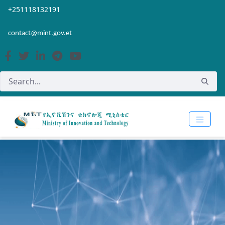
Skip to Main Content
Open Accessibility Menu
+251118132191
contact@mint.gov.et