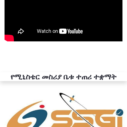
የሚኒስቴር መስሪያ ቤቱ ተጠሪ ተቋማት