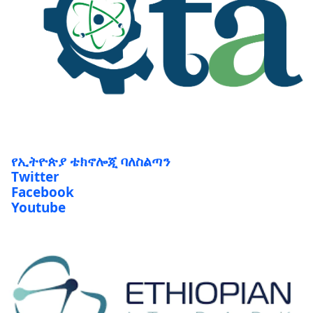
የኢትዮጵያ ቴክኖሎጂ ባለስልጣን
Twitter
Facebook
Youtube