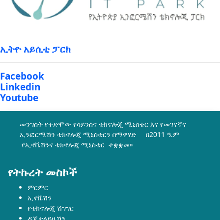
ኢትዮ አይሲቲ ፓርክ
Facebook
Linkedin
Youtube
መንግስት የቀድሞው የሳይንስና ቴክኖሎጂ ሚኒስቴር እና የመገናኛና
ኢንፎርሜሽን ቴክኖሎጂ ሚኒስቴርን በማዋሃድ በ2011 ዓ.ም
የኢኖቬሽንና ቴክኖሎጂ ሚኒስቴር ተቋቋመ፡፡
የትኩረት መስኮች
ምርምር
ኢኖቬሽን
የቴክኖሎጂ ሽግግር
ዲጂታላይዜሽን