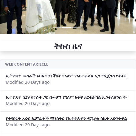
ትኩስ ዜና
WEB CONTENT ARTICLE
ኢትዮጵያ መስራች አባል የሆነችበት የአለም የአርተፊሻል ኢንተሊጀንስ የትብብር ድርጅት (
Modified 20 Days ago.
ኢትዮጵያ ከ29 ሀገራት ጋር በመሆን የዓለም አቀፍ አርቴፊሻል ኢንተለጀንስ ትብብ
Modified 20 Days ago.
የተባበሩት አረብ ኤምሬቶች ሚኒስትር የኢትዮጵያን ዲጂታል ስኬት አድንቀዋል —የ
Modified 20 Days ago.