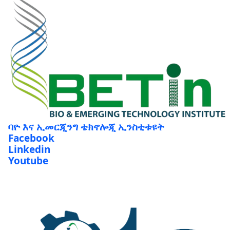
ባዮ እና ኢመርጂንግ ቴክኖሎጂ ኢንስቲቱዩት
Facebook
Linkedin
Youtube