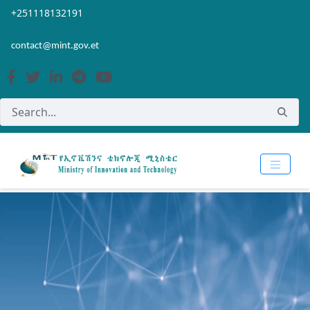
Skip to Main Content
Open Accessibility Menu
+251118132191
contact@mint.gov.et