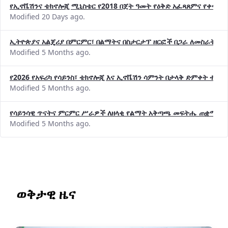
የኢኖቬሽንና ቴክኖሎጂ ሚኒስቴር የ2018 በጀት ዓመት የዕቅድ አፈጻጸምና የቀጣይ 
Modified 20 Days ago.
ኢትዮጵያና አልጄሪያ በምርምር፣ በልማትና በስታርታፕ ዘርፎች በጋራ ለመስራት መከሩ
Modified 5 Months ago.
የ2026 የአፍሪካ የሳይንስ፣ ቴክኖሎጂ እና ኢኖቬሽን ሳምንት በታላቅ ድምቀት ተጠና
Modified 5 Months ago.
የሳይንሳዊ ጥናትና ምርምር ሥራዎች ለዘላቂ የልማት አቅጣጫ መፍትሔ ጠቋሚ መ
Modified 5 Months ago.
ወቅታዊ ዜና