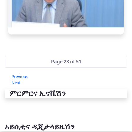
Page 23 of 51
Previous
Next
ምርምርና ኢኖቬሽን
አይሲቲና ዲጂታላይዜሽን