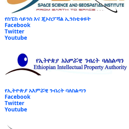
የስፔስ ሳይንስ እና ጂኦስፓሻል ኢንስቲቱዩት
Facebook
Twitter
Youtube
የኢትዮጵያ አእምሯዊ ንብረት ባለስልጣን
Facebook
Twitter
Youtube