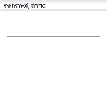
የቴክኖሎጂ ሽግግር