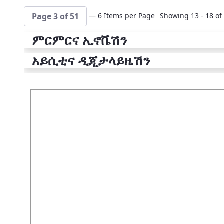
— 6 Items per Page
Showing 13 - 18 of 
Page 3 of 51
ምርምርና ኢኖቬሽን
አይሲቲና ዲጂታላይዜሽን