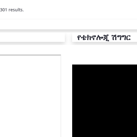
301 results.
የቴክኖሎጂ ሽግግር