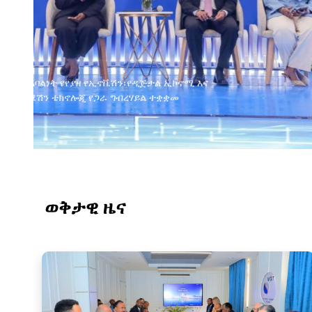
ወቅታዊ ዜና