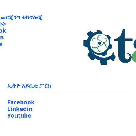
ኢመርጂንግ ቴክኖሎጂ
ዩት
ok
in
e
ኢትዮ አይሲቲ ፓርክ
Facebook
Linkedin
Youtube