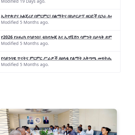
Modified 19 Days ago.
ኢትዮጵያና አልጄሪያ በምርምር፣ በልማትና በስታርታፕ ዘርፎች በጋራ ለመስራት መከሩ፡፡
Modified 5 Months ago.
የ2026 የአፍሪካ የሳይንስ፣ ቴክኖሎጂ እና ኢኖቬሽን ሳምንት በታላቅ ድምቀት ተጠናቀቀ
Modified 5 Months ago.
የሳይንሳዊ ጥናትና ምርምር ሥራዎች ለዘላቂ የልማት አቅጣጫ መፍትሔ ጠቋሚ መሆና
Modified 5 Months ago.