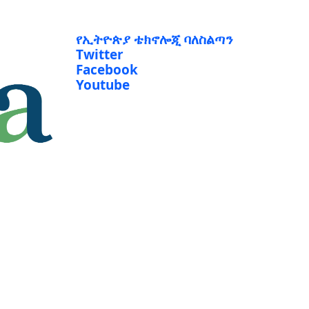
የኢትዮጵያ ቴክኖሎጂ ባለስልጣን
Twitter
Facebook
Youtube