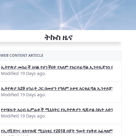
ትኩስ ዜና
WEB CONTENT ARTICLE
ኢትዮጵያ መስራች አባል የሆነችበት የአለም የአርተፊሻል ኢንተሊጀንስ የትብብር ድርጅት (Wo
Modified 19 Days ago.
ኢትዮጵያ ከ29 ሀገራት ጋር በመሆን የዓለም አቀፍ አርቴፊሻል ኢንተለጀንስ ትብብር 
Modified 19 Days ago.
የተባበሩት አረብ ኤምሬቶች ሚኒስትር የኢትዮጵያን ዲጂታል ስኬት አድንቀዋል —የኢት
Modified 19 Days ago.
የኢኖቬሽንና ቴክኖሎጂ ሚኒስቴር የ2018 በጀት ዓመት የዕቅድ አፈጻጸምና የቀጣይ አቅ