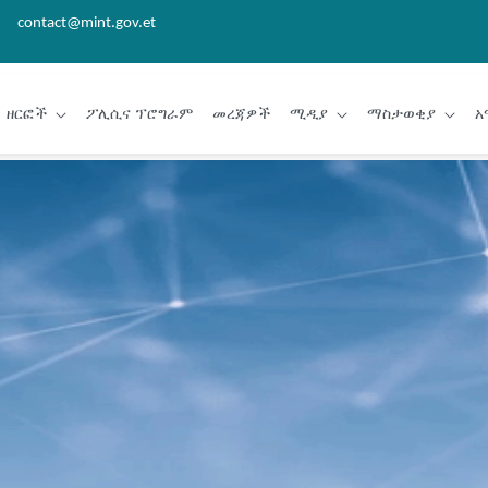
contact@mint.gov.et
ዘርፎች
ፖሊሲና ፕሮግራም
መረጃዎች
ሚዲያ
ማስታወቂያ
አ