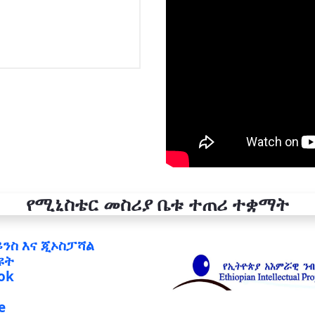
የሚኒስቴር መስሪያ ቤቱ ተጠሪ ተቋማት
ይንስ እና ጂኦስፓሻል
ዩት
ok
e