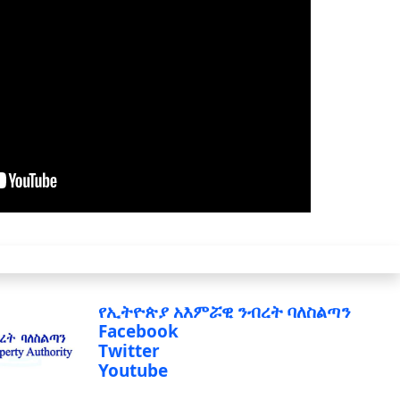
የኢትዮጵያ አእምሯዊ ንብረት ባለስልጣን
Facebook
Twitter
Youtube