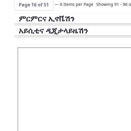
— 6 Items per Page
Showing 91 - 96 o
Page 16 of 51
ምርምርና ኢኖቬሽን
አይሲቲና ዲጂታላይዜሽን