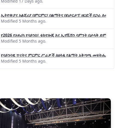
Modified 17 Days ago.
ኢትዮጵያና አልጄሪያ በምርምር፣ በልማትና በስታርታፕ ዘርፎች በጋራ ለመስራት መከሩ፡፡
Modified 5 Months ago.
የ2026 የአፍሪካ የሳይንስ፣ ቴክኖሎጂ እና ኢኖቬሽን ሳምንት በታላቅ ድምቀት ተጠናቀቀ
Modified 5 Months ago.
የሳይንሳዊ ጥናትና ምርምር ሥራዎች ለዘላቂ የልማት አቅጣጫ መፍትሔ ጠቋሚ መሆና
Modified 5 Months ago.