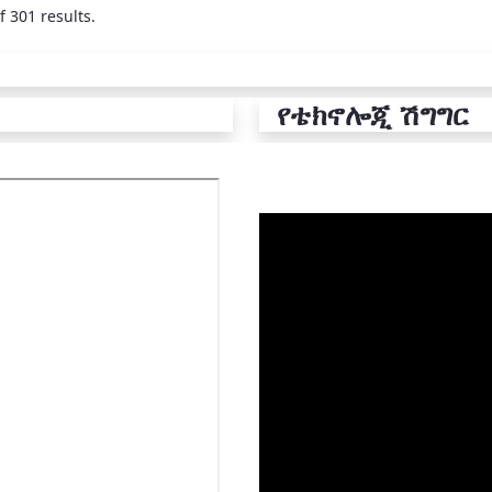
f 301 results.
የቴክኖሎጂ ሽግግር