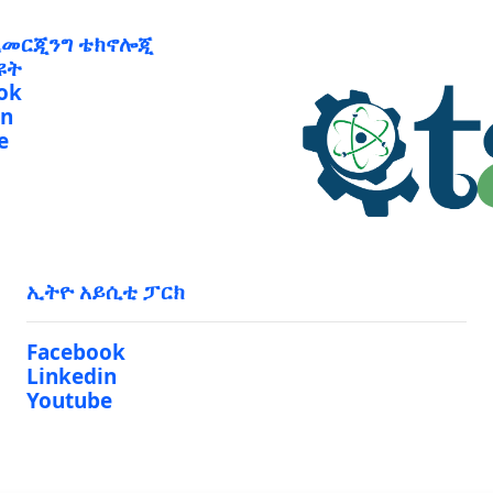
ኢመርጂንግ ቴክኖሎጂ
ዩት
ok
in
e
ኢትዮ አይሲቲ ፓርክ
Facebook
Linkedin
Youtube