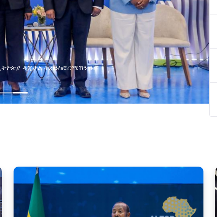
በኢትዮጵያ ዲጂታል ትራንስፎርሜሽን ጉዞ