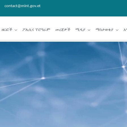
contact@mint.gov.et
ዘርፎች
ፖሊሲና ፕሮግራም
መረጃዎች
ሚዲያ
ማስታወቂያ
አ