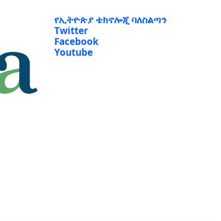
የኢትዮጵያ ቴክኖሎጂ ባለስልጣን
Twitter
Facebook
Youtube