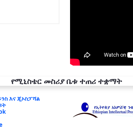
የሚኒስቴር መስሪያ ቤቱ ተጠሪ ተቋማት
ይንስ እና ጂኦስፓሻል
ዩት
ok
e