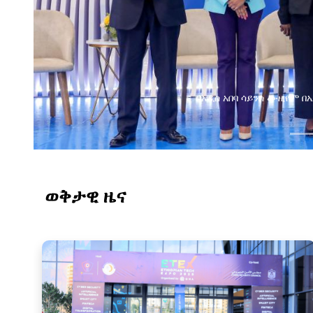
በአዲስ አበባ ሳይንስ ሙዚየም 
ወቅታዊ ዜና