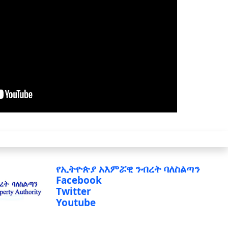
የኢትዮጵያ አእምሯዊ ንብረት ባለስልጣን
Facebook
Twitter
Youtube