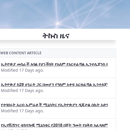
ትኩስ ዜና
WEB CONTENT ARTICLE
ኢትዮጵያ መስራች አባል የሆነችበት የአለም የአርተፊሻል ኢንተሊጀንስ የትብብር ድርጅት (Wo
Modified 17 Days ago.
ኢትዮጵያ ከ29 ሀገራት ጋር በመሆን የዓለም አቀፍ አርቴፊሻል ኢንተለጀንስ ትብብር 
Modified 17 Days ago.
የተባበሩት አረብ ኤምሬቶች ሚኒስትር የኢትዮጵያን ዲጂታል ስኬት አድንቀዋል —የኢት
Modified 17 Days ago.
የኢኖቬሽንና ቴክኖሎጂ ሚኒስቴር የ2018 በጀት ዓመት የዕቅድ አፈጻጸምና የቀጣይ አቅ