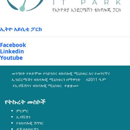
ኢትዮ አይሲቲ ፓርክ
Facebook
Linkedin
Youtube
መንግስት የቀድሞው የሳይንስና ቴክኖሎጂ ሚኒስቴር እና የመገናኛና
ኢንፎርሜሽን ቴክኖሎጂ ሚኒስቴርን በማዋሃድ በ2011 ዓ.ም
የኢኖቬሽንና ቴክኖሎጂ ሚኒስቴር ተቋቋመ፡፡
የትኩረት መስኮች
ምርምር
ኢኖቬሽን
የቴክኖሎጂ ሽግግር
ዲጂታላይዜሽን