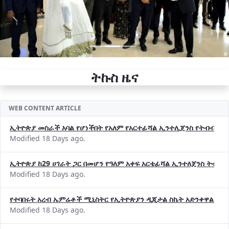
ትኩስ ዜና
WEB CONTENT ARTICLE
ኢትዮጵያ መስራች አባል የሆነችበት የአለም የአርተፊሻል ኢንተሊጀንስ የትብብር ድርጅት (
Modified 18 Days ago.
ኢትዮጵያ ከ29 ሀገራት ጋር በመሆን የዓለም አቀፍ አርቴፊሻል ኢንተለጀንስ ትብብ
Modified 18 Days ago.
የተባበሩት አረብ ኤምሬቶች ሚኒስትር የኢትዮጵያን ዲጂታል ስኬት አድንቀዋል —የ
Modified 18 Days ago.