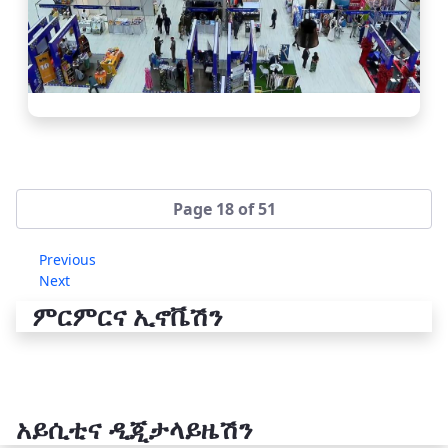
Page 18 of 51
Previous
Next
ምርምርና ኢኖቬሽን
አይሲቲና ዲጂታላይዜሽን