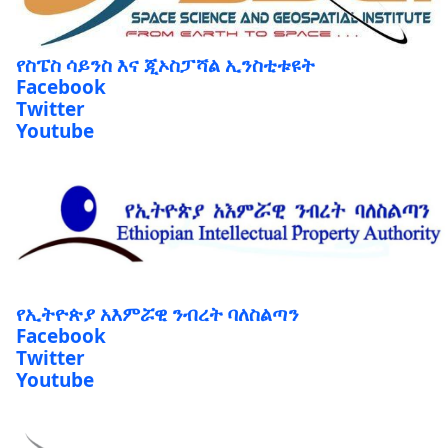
የስፔስ ሳይንስ እና ጂኦስፓሻል ኢንስቲቱዩት
Facebook
Twitter
Youtube
የኢትዮጵያ አእምሯዊ ንብረት ባለስልጣን
Facebook
Twitter
Youtube