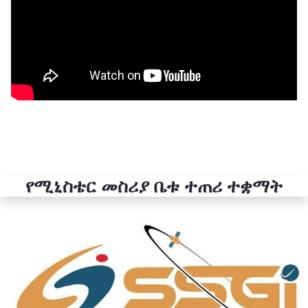
የሚኒስቴር መስሪያ ቤቱ ተጠሪ ተቋማት