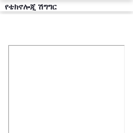
የቴክኖሎጂ ሽግግር