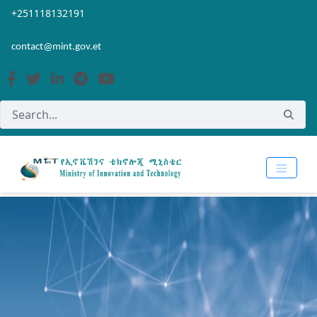
Skip to Main Content
Open Accessibility Menu
+251118132191
contact@mint.gov.et