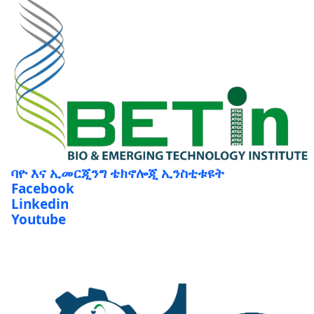
ባዮ እና ኢመርጂንግ ቴክኖሎጂ ኢንስቲቱዩት
Facebook
Linkedin
Youtube