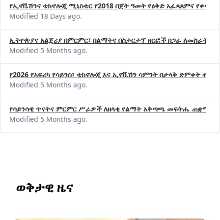
የኢኖቬሽንና ቴክኖሎጂ ሚኒስቴር የ2018 በጀት ዓመት የዕቅድ አፈጻጸምና የቀጣይ 
Modified 18 Days ago.
ኢትዮጵያና አልጄሪያ በምርምር፣ በልማትና በስታርታፕ ዘርፎች በጋራ ለመስራት መከሩ
Modified 5 Months ago.
የ2026 የአፍሪካ የሳይንስ፣ ቴክኖሎጂ እና ኢኖቬሽን ሳምንት በታላቅ ድምቀት ተጠና
Modified 5 Months ago.
የሳይንሳዊ ጥናትና ምርምር ሥራዎች ለዘላቂ የልማት አቅጣጫ መፍትሔ ጠቋሚ መ
Modified 5 Months ago.
ወቅታዊ ዜና