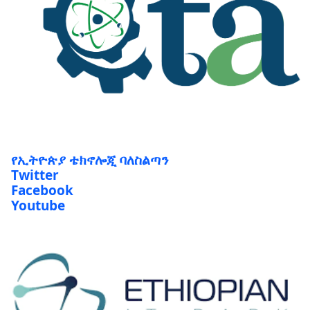
የኢትዮጵያ ቴክኖሎጂ ባለስልጣን
Twitter
Facebook
Youtube