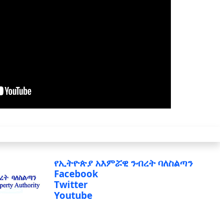
የኢትዮጵያ አእምሯዊ ንብረት ባለስልጣን
Facebook
Twitter
Youtube