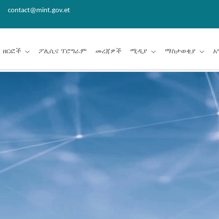
contact@mint.gov.et
ዘርፎች
ፖሊሲና ፕሮግራም
መረጃዎች
ሚዲያ
ማስታወቂያ
አ