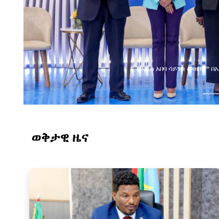
የልማት አጋሮች በአባልነት የየ
የኢንፎርሜሽን ቴክኖሎ
ወቅታዊ ዜና