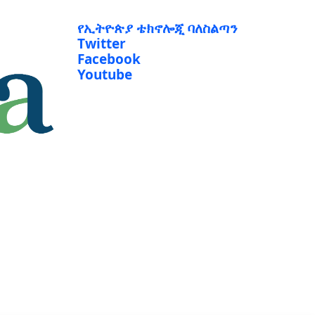
የኢትዮጵያ ቴክኖሎጂ ባለስልጣን
Twitter
Facebook
Youtube