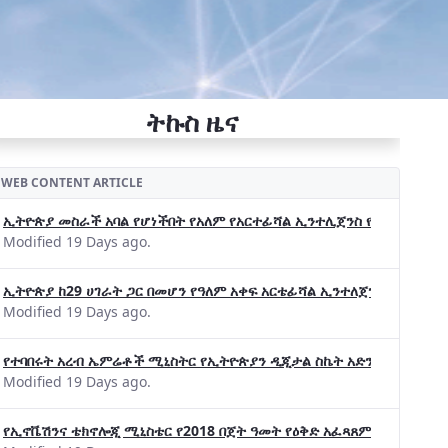
ትኩስ ዜና
WEB CONTENT ARTICLE
ኢትዮጵያ መስራች አባል የሆነችበት የአለም የአርተፊሻል ኢንተሊጀንስ የትብብር ድርጅት (Wo
Modified 19 Days ago.
ኢትዮጵያ ከ29 ሀገራት ጋር በመሆን የዓለም አቀፍ አርቴፊሻል ኢንተለጀንስ ትብብር 
Modified 19 Days ago.
የተባበሩት አረብ ኤምሬቶች ሚኒስትር የኢትዮጵያን ዲጂታል ስኬት አድንቀዋል —የኢት
Modified 19 Days ago.
የኢኖቬሽንና ቴክኖሎጂ ሚኒስቴር የ2018 በጀት ዓመት የዕቅድ አፈጻጸምና የቀጣይ አቅ