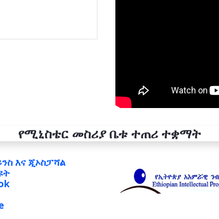
የሚኒስቴር መስሪያ ቤቱ ተጠሪ ተቋማት
ይንስ እና ጂኦስፓሻል
ዩት
ok
e