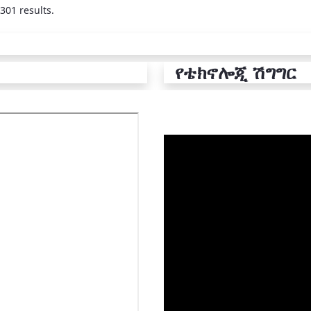
301 results.
የቴክኖሎጂ ሽግግር