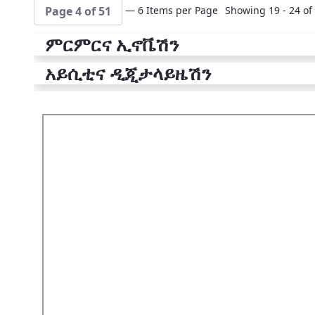
— 6 Items per Page
Showing 19 - 24 of 
Page 4 of 51
ምርምርና ኢኖቬሽን
አይሲቲና ዲጂታላይዜሽን