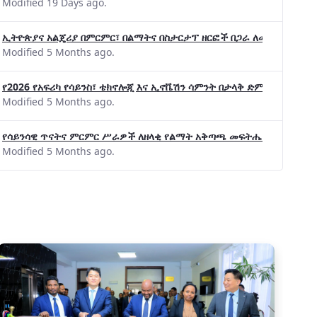
Modified 19 Days ago.
ኢትዮጵያና አልጄሪያ በምርምር፣ በልማትና በስታርታፕ ዘርፎች በጋራ ለመስራት መከሩ፡፡
Modified 5 Months ago.
የ2026 የአፍሪካ የሳይንስ፣ ቴክኖሎጂ እና ኢኖቬሽን ሳምንት በታላቅ ድምቀት ተጠናቀቀ
Modified 5 Months ago.
የሳይንሳዊ ጥናትና ምርምር ሥራዎች ለዘላቂ የልማት አቅጣጫ መፍትሔ ጠቋሚ መሆና
Modified 5 Months ago.