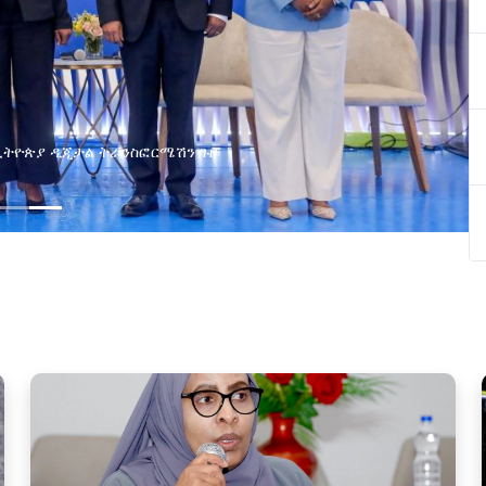
ያዘ የኢኖቬሽን፣የዲጅታል ኢኮኖሚ እና
ጂ የጋራ ግብረሃይል ተቋቋመ