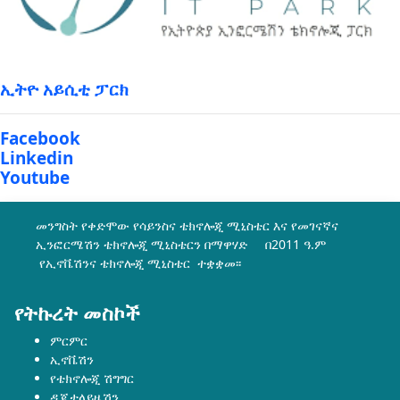
ኢትዮ አይሲቲ ፓርክ
Facebook
Linkedin
Youtube
መንግስት የቀድሞው የሳይንስና ቴክኖሎጂ ሚኒስቴር እና የመገናኛና
ኢንፎርሜሽን ቴክኖሎጂ ሚኒስቴርን በማዋሃድ በ2011 ዓ.ም
የኢኖቬሽንና ቴክኖሎጂ ሚኒስቴር ተቋቋመ፡፡
የትኩረት መስኮች
ምርምር
ኢኖቬሽን
የቴክኖሎጂ ሽግግር
ዲጂታላይዜሽን