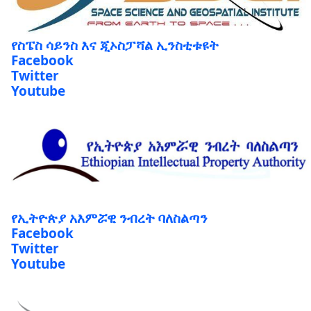
የስፔስ ሳይንስ እና ጂኦስፓሻል ኢንስቲቱዩት
Facebook
Twitter
Youtube
የኢትዮጵያ አእምሯዊ ንብረት ባለስልጣን
Facebook
Twitter
Youtube