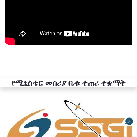
የሚኒስቴር መስሪያ ቤቱ ተጠሪ ተቋማት