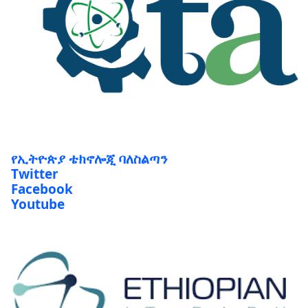
የኢትዮጵያ ቴክኖሎጂ ባለስልጣን
Twitter
Facebook
Youtube