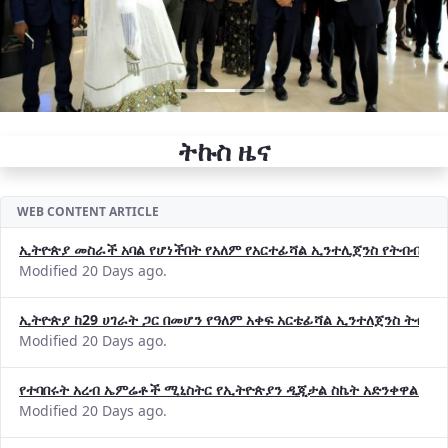
ትኩስ ዜና
WEB CONTENT ARTICLE
ኢትዮጵያ መስራች አባል የሆነችበት የአለም የአርተፊሻል ኢንተሊጀንስ የትብብር ድርጅት (
Modified 20 Days ago.
ኢትዮጵያ ከ29 ሀገራት ጋር በመሆን የዓለም አቀፍ አርቴፊሻል ኢንተለጀንስ ትብብ
Modified 20 Days ago.
የተባበሩት አረብ ኤምሬቶች ሚኒስትር የኢትዮጵያን ዲጂታል ስኬት አድንቀዋል —የ
Modified 20 Days ago.