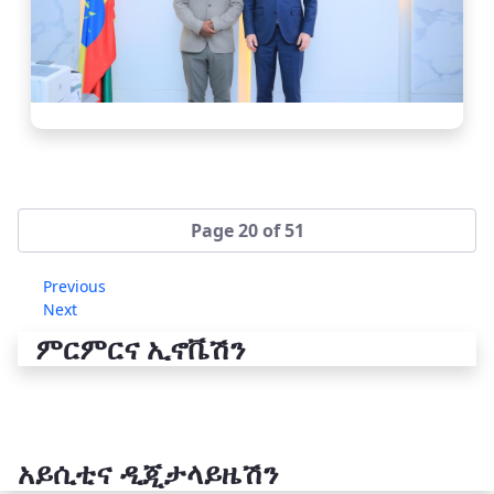
Page 20 of 51
Previous
Next
ምርምርና ኢኖቬሽን
አይሲቲና ዲጂታላይዜሽን