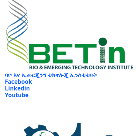
ባዮ እና ኢመርጂንግ ቴክኖሎጂ ኢንስቲቱዩት
Facebook
Linkedin
Youtube