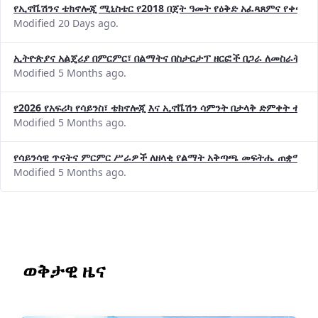
የኢኖቬሽንና ቴክኖሎጂ ሚኒስቴር የ2018 በጀት ዓመት የዕቅድ አፈጻጸምና የቀጣይ 
Modified 20 Days ago.
ኢትዮጵያና አልጄሪያ በምርምር፣ በልማትና በስታርታፕ ዘርፎች በጋራ ለመስራት መከሩ
Modified 5 Months ago.
የ2026 የአፍሪካ የሳይንስ፣ ቴክኖሎጂ እና ኢኖቬሽን ሳምንት በታላቅ ድምቀት ተጠና
Modified 5 Months ago.
የሳይንሳዊ ጥናትና ምርምር ሥራዎች ለዘላቂ የልማት አቅጣጫ መፍትሔ ጠቋሚ መ
Modified 5 Months ago.
ወቅታዊ ዜና