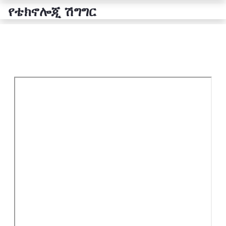
የቴክኖሎጂ ሽግግር