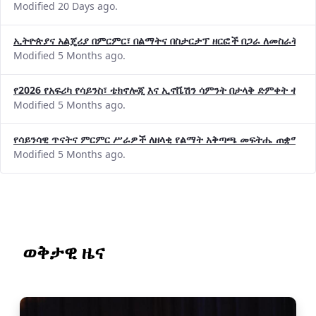
Modified 20 Days ago.
ኢትዮጵያና አልጄሪያ በምርምር፣ በልማትና በስታርታፕ ዘርፎች በጋራ ለመስራት መከሩ
Modified 5 Months ago.
የ2026 የአፍሪካ የሳይንስ፣ ቴክኖሎጂ እና ኢኖቬሽን ሳምንት በታላቅ ድምቀት ተጠና
Modified 5 Months ago.
የሳይንሳዊ ጥናትና ምርምር ሥራዎች ለዘላቂ የልማት አቅጣጫ መፍትሔ ጠቋሚ መ
Modified 5 Months ago.
ወቅታዊ ዜና