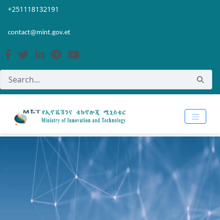
Skip to Main Content
Open Accessibility Menu
+251118132191
contact@mint.gov.et