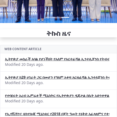
ትኩስ ዜና
WEB CONTENT ARTICLE
ኢትዮጵያ መስራች አባል የሆነችበት የአለም የአርተፊሻል ኢንተሊጀንስ የትብብር ድርጅት (
Modified 20 Days ago.
ኢትዮጵያ ከ29 ሀገራት ጋር በመሆን የዓለም አቀፍ አርቴፊሻል ኢንተለጀንስ ትብብ
Modified 20 Days ago.
የተባበሩት አረብ ኤምሬቶች ሚኒስትር የኢትዮጵያን ዲጂታል ስኬት አድንቀዋል —የ
Modified 20 Days ago.
የኢኖቬሽንና ቴክኖሎጂ ሚኒስቴር የ2018 በጀት ዓመት የዕቅድ አፈጻጸምና የቀጣይ 