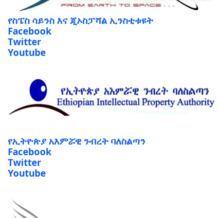
የስፔስ ሳይንስ እና ጂኦስፓሻል ኢንስቲቱዩት
Facebook
Twitter
Youtube
የኢትዮጵያ አእምሯዊ ንብረት ባለስልጣን
Facebook
Twitter
Youtube