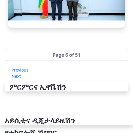
Page 6 of 51
Previous
Next
ምርምርና ኢኖቬሽን
አይሲቲና ዲጂታላይዜሽን
የቴክኖሎጂ ሽግግር