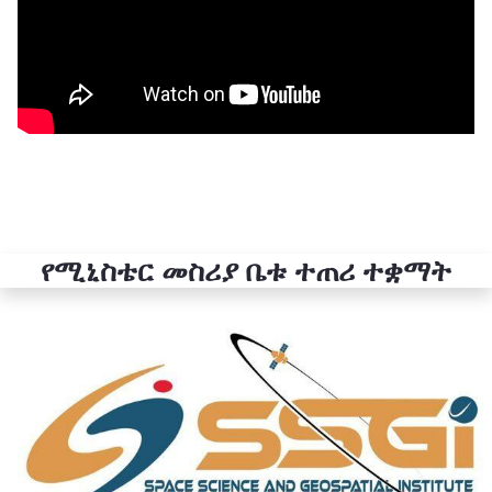
የሚኒስቴር መስሪያ ቤቱ ተጠሪ ተቋማት