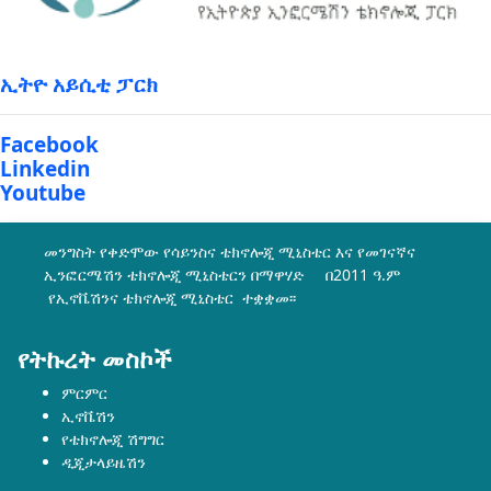
ኢትዮ አይሲቲ ፓርክ
Facebook
Linkedin
Youtube
መንግስት የቀድሞው የሳይንስና ቴክኖሎጂ ሚኒስቴር እና የመገናኛና
ኢንፎርሜሽን ቴክኖሎጂ ሚኒስቴርን በማዋሃድ በ2011 ዓ.ም
የኢኖቬሽንና ቴክኖሎጂ ሚኒስቴር ተቋቋመ፡፡
የትኩረት መስኮች
ምርምር
ኢኖቬሽን
የቴክኖሎጂ ሽግግር
ዲጂታላይዜሽን