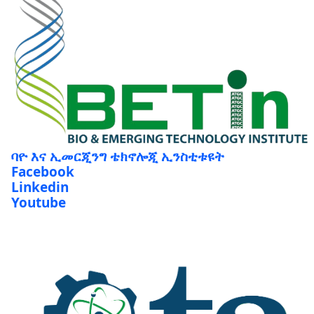
ባዮ እና ኢመርጂንግ ቴክኖሎጂ ኢንስቲቱዩት
Facebook
Linkedin
Youtube