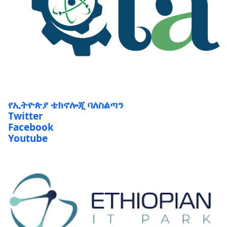
የኢትዮጵያ ቴክኖሎጂ ባለስልጣን
Twitter
Facebook
Youtube