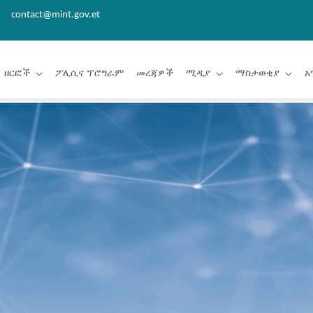
contact@mint.gov.et
ዘርፎች
ፖሊሲና ፕሮግራም
መረጃዎች
ሚዲያ
ማስታወቂያ
አ