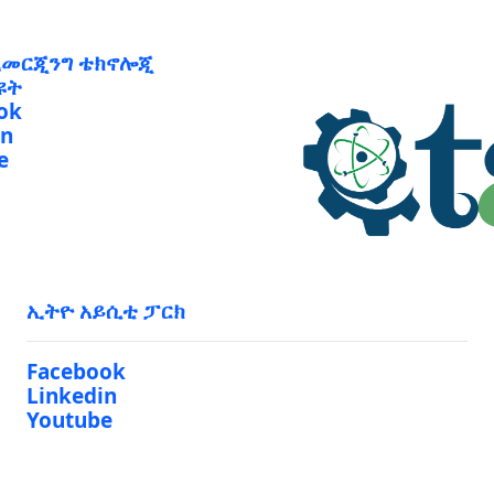
ኢመርጂንግ ቴክኖሎጂ
ዩት
ok
in
e
ኢትዮ አይሲቲ ፓርክ
Facebook
Linkedin
Youtube