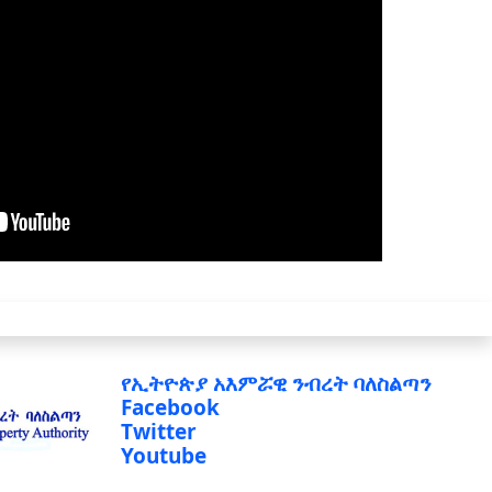
የኢትዮጵያ አእምሯዊ ንብረት ባለስልጣን
Facebook
Twitter
Youtube