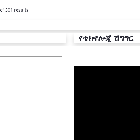
of 301 results.
የቴክኖሎጂ ሽግግር