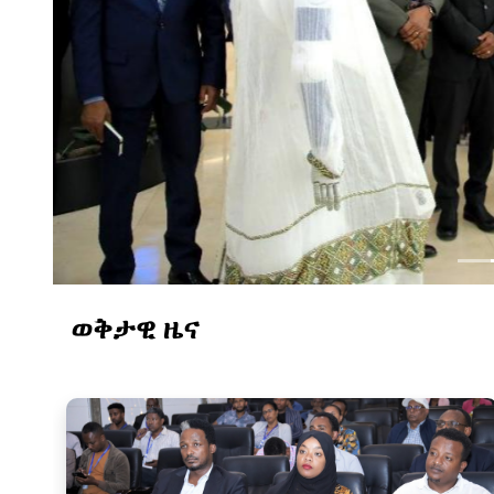
ወቅታዊ ዜና