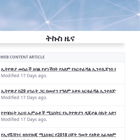
ትኩስ ዜና
WEB CONTENT ARTICLE
ኢትዮጵያ መስራች አባል የሆነችበት የአለም የአርተፊሻል ኢንተሊጀንስ የትብብር ድርጅት (Wo
Modified 17 Days ago.
ኢትዮጵያ ከ29 ሀገራት ጋር በመሆን የዓለም አቀፍ አርቴፊሻል ኢንተለጀንስ ትብብር 
Modified 17 Days ago.
የተባበሩት አረብ ኤምሬቶች ሚኒስትር የኢትዮጵያን ዲጂታል ስኬት አድንቀዋል —የኢት
Modified 17 Days ago.
የኢኖቬሽንና ቴክኖሎጂ ሚኒስቴር የ2018 በጀት ዓመት የዕቅድ አፈጻጸምና የቀጣይ አቅ