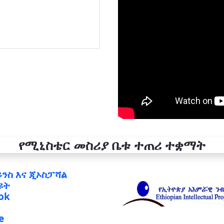
የሚኒስቴር መስሪያ ቤቱ ተጠሪ ተቋማት
ይንስ እና ጂኦስፓሻል
ዩት
ok
e