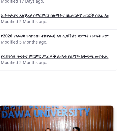
Modified 17 Days ago.
ኢትዮጵያና አልጄሪያ በምርምር፣ በልማትና በስታርታፕ ዘርፎች በጋራ ለመስራት መከሩ፡፡
Modified 5 Months ago.
የ2026 የአፍሪካ የሳይንስ፣ ቴክኖሎጂ እና ኢኖቬሽን ሳምንት በታላቅ ድምቀት ተጠናቀቀ
Modified 5 Months ago.
የሳይንሳዊ ጥናትና ምርምር ሥራዎች ለዘላቂ የልማት አቅጣጫ መፍትሔ ጠቋሚ መሆና
Modified 5 Months ago.