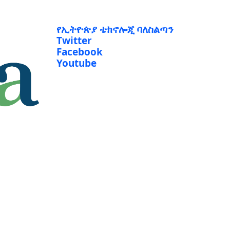
የኢትዮጵያ ቴክኖሎጂ ባለስልጣን
Twitter
Facebook
Youtube