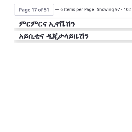
— 6 Items per Page
Showing 97 - 102 
Page 17 of 51
ምርምርና ኢኖቬሽን
አይሲቲና ዲጂታላይዜሽን