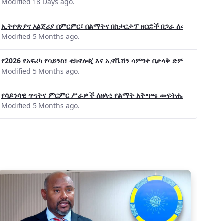
Modified 18 Days ago.
ኢትዮጵያና አልጄሪያ በምርምር፣ በልማትና በስታርታፕ ዘርፎች በጋራ ለመስራት መከሩ፡፡
Modified 5 Months ago.
የልማት አጋሮች በአባልነት የየያዘ የኢኖቬሽን፣የዲጅታል ኢኮኖሚ እና
የ2026 የአፍሪካ የሳይንስ፣ ቴክኖሎጂ እና ኢኖቬሽን ሳምንት በታላቅ ድምቀት ተጠናቀቀ
የኢንፎርሜሽን ቴክኖሎጂ የጋራ ግብረሃይል ተቋቋመ
Modified 5 Months ago.
የሳይንሳዊ ጥናትና ምርምር ሥራዎች ለዘላቂ የልማት አቅጣጫ መፍትሔ ጠቋሚ መሆና
Modified 5 Months ago.