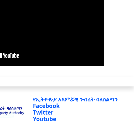
የኢትዮጵያ አእምሯዊ ንብረት ባለስልጣን
Facebook
Twitter
Youtube