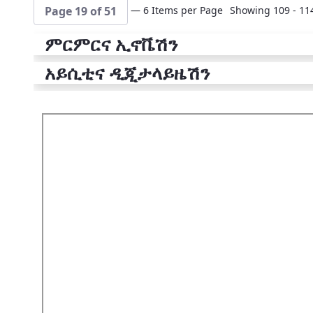
— 6 Items per Page
Showing 109 - 114
Page 19 of 51
ምርምርና ኢኖቬሽን
አይሲቲና ዲጂታላይዜሽን