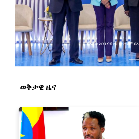
በአዲስ አበባ ሳይንስ ሙዚየም በኢትዮጵያ ዲጂታል ትራንስፎርሜሽን 
ወቅታዊ ዜና