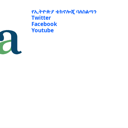
የኢትዮጵያ ቴክኖሎጂ ባለስልጣን
Twitter
Facebook
Youtube