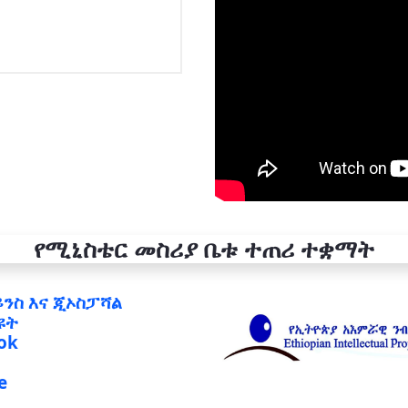
የሚኒስቴር መስሪያ ቤቱ ተጠሪ ተቋማት
ይንስ እና ጂኦስፓሻል
ዩት
ok
e