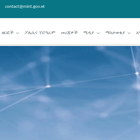
contact@mint.gov.et
ዘርፎች
ፖሊሲና ፕሮግራም
መረጃዎች
ሚዲያ
ማስታወቂያ
አ