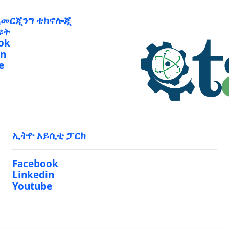
ኢመርጂንግ ቴክኖሎጂ
ዩት
ok
in
e
ኢትዮ አይሲቲ ፓርክ
Facebook
Linkedin
Youtube