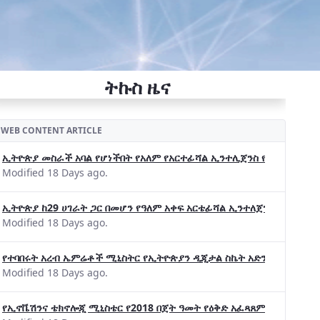
ትኩስ ዜና
WEB CONTENT ARTICLE
ኢትዮጵያ መስራች አባል የሆነችበት የአለም የአርተፊሻል ኢንተሊጀንስ የትብብር ድርጅት (Wo
Modified 18 Days ago.
ኢትዮጵያ ከ29 ሀገራት ጋር በመሆን የዓለም አቀፍ አርቴፊሻል ኢንተለጀንስ ትብብር 
Modified 18 Days ago.
የተባበሩት አረብ ኤምሬቶች ሚኒስትር የኢትዮጵያን ዲጂታል ስኬት አድንቀዋል —የኢት
Modified 18 Days ago.
የኢኖቬሽንና ቴክኖሎጂ ሚኒስቴር የ2018 በጀት ዓመት የዕቅድ አፈጻጸምና የቀጣይ አቅ