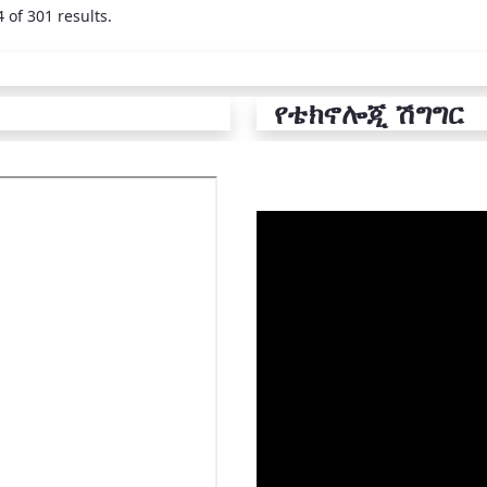
 of 301 results.
የቴክኖሎጂ ሽግግር