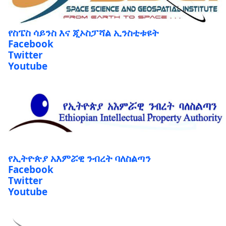
የስፔስ ሳይንስ እና ጂኦስፓሻል ኢንስቲቱዩት
Facebook
Twitter
Youtube
የኢትዮጵያ አእምሯዊ ንብረት ባለስልጣን
Facebook
Twitter
Youtube