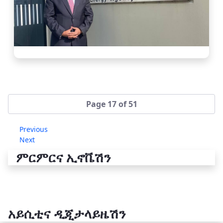
Page 17 of 51
Previous
Next
ምርምርና ኢኖቬሽን
አይሲቲና ዲጂታላይዜሽን