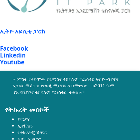
ኢትዮ አይሲቲ ፓርክ
Facebook
Linkedin
Youtube
መንግስት የቀድሞው የሳይንስና ቴክኖሎጂ ሚኒስቴር እና የመገናኛና
ኢንፎርሜሽን ቴክኖሎጂ ሚኒስቴርን በማዋሃድ በ2011 ዓ.ም
የኢኖቬሽንና ቴክኖሎጂ ሚኒስቴር ተቋቋመ፡፡
የትኩረት መስኮች
ምርምር
ኢኖቬሽን
የቴክኖሎጂ ሽግግር
ዲጂታላይዜሽን