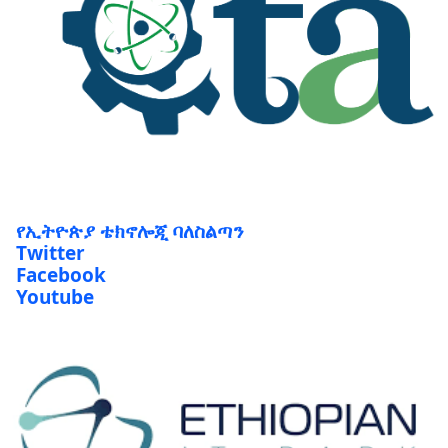
የኢትዮጵያ ቴክኖሎጂ ባለስልጣን
Twitter
Facebook
Youtube