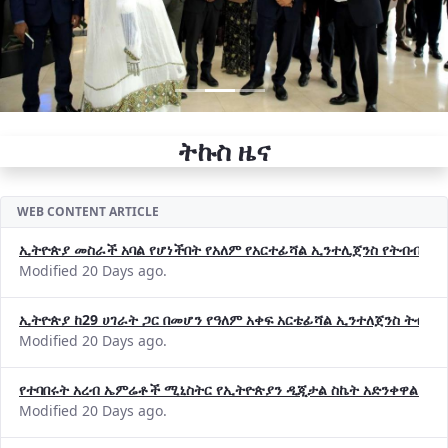
ትኩስ ዜና
WEB CONTENT ARTICLE
ኢትዮጵያ መስራች አባል የሆነችበት የአለም የአርተፊሻል ኢንተሊጀንስ የትብብር ድርጅት (
Modified 20 Days ago.
ኢትዮጵያ ከ29 ሀገራት ጋር በመሆን የዓለም አቀፍ አርቴፊሻል ኢንተለጀንስ ትብብ
Modified 20 Days ago.
የተባበሩት አረብ ኤምሬቶች ሚኒስትር የኢትዮጵያን ዲጂታል ስኬት አድንቀዋል —የ
Modified 20 Days ago.