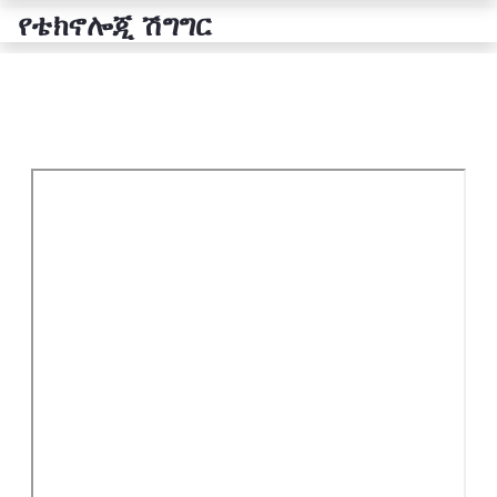
የቴክኖሎጂ ሽግግር