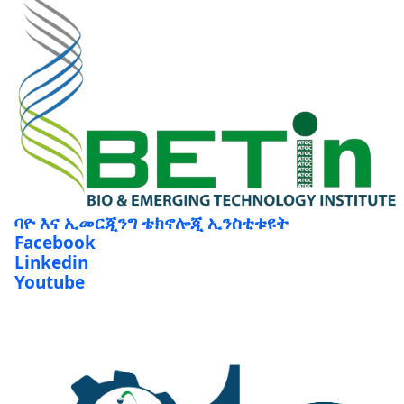
ባዮ እና ኢመርጂንግ ቴክኖሎጂ ኢንስቲቱዩት
Facebook
Linkedin
Youtube