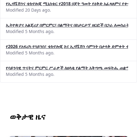
የኢኖቬሽንና ቴክኖሎጂ ሚኒስቴር የ2018 በጀት ዓመት የዕቅድ አፈጻጸምና የቀጣይ 
Modified 20 Days ago.
ኢትዮጵያና አልጄሪያ በምርምር፣ በልማትና በስታርታፕ ዘርፎች በጋራ ለመስራት መከሩ
Modified 5 Months ago.
የ2026 የአፍሪካ የሳይንስ፣ ቴክኖሎጂ እና ኢኖቬሽን ሳምንት በታላቅ ድምቀት ተጠና
Modified 5 Months ago.
የሳይንሳዊ ጥናትና ምርምር ሥራዎች ለዘላቂ የልማት አቅጣጫ መፍትሔ ጠቋሚ መ
Modified 5 Months ago.
ወቅታዊ ዜና