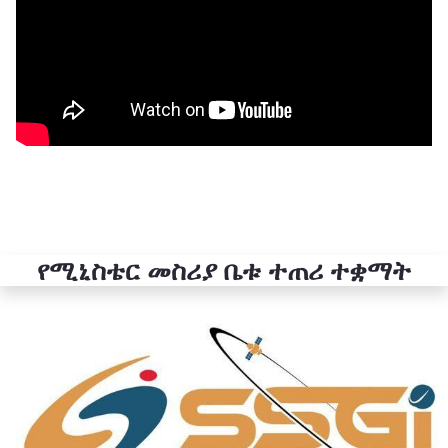
የሚኒስቴር መስሪያ ቤቱ ተጠሪ ተቋማት