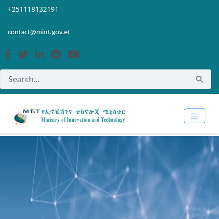
Skip to Main Content
Open Accessibility Menu
+251118132191
contact@mint.gov.et