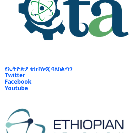
የኢትዮጵያ ቴክኖሎጂ ባለስልጣን
Twitter
Facebook
Youtube