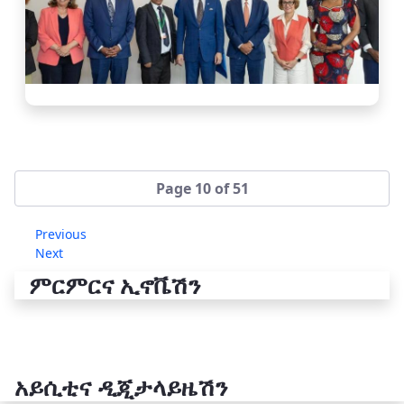
Page 10 of 51
Previous
Next
ምርምርና ኢኖቬሽን
አይሲቲና ዲጂታላይዜሽን
የቴክኖሎጂ ሽግግር