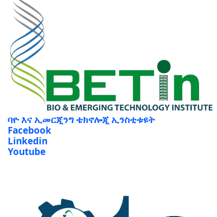
ባዮ እና ኢመርጂንግ ቴክኖሎጂ ኢንስቲቱዩት
Facebook
Linkedin
Youtube