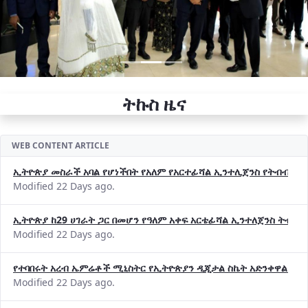
ትኩስ ዜና
WEB CONTENT ARTICLE
ኢትዮጵያ መስራች አባል የሆነችበት የአለም የአርተፊሻል ኢንተሊጀንስ የትብብር ድርጅት (
Modified 22 Days ago.
ኢትዮጵያ ከ29 ሀገራት ጋር በመሆን የዓለም አቀፍ አርቴፊሻል ኢንተለጀንስ ትብብ
Modified 22 Days ago.
የተባበሩት አረብ ኤምሬቶች ሚኒስትር የኢትዮጵያን ዲጂታል ስኬት አድንቀዋል —የ
Modified 22 Days ago.
የኢኖቬሽንና ቴክኖሎጂ ሚኒስቴር የ2018 በጀት ዓመት የዕቅድ አፈጻጸምና የቀጣይ 