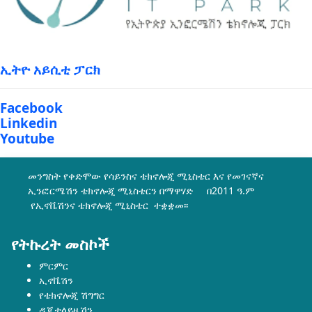
ኢትዮ አይሲቲ ፓርክ
Facebook
Linkedin
Youtube
መንግስት የቀድሞው የሳይንስና ቴክኖሎጂ ሚኒስቴር እና የመገናኛና
ኢንፎርሜሽን ቴክኖሎጂ ሚኒስቴርን በማዋሃድ በ2011 ዓ.ም
የኢኖቬሽንና ቴክኖሎጂ ሚኒስቴር ተቋቋመ፡፡
የትኩረት መስኮች
ምርምር
ኢኖቬሽን
የቴክኖሎጂ ሽግግር
ዲጂታላይዜሽን