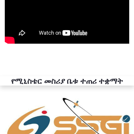
የሚኒስቴር መስሪያ ቤቱ ተጠሪ ተቋማት