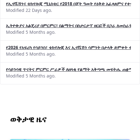
Modified 22 Days ago.
ኢትዮጵያና አልጄሪያ በምርምር፣ በልማትና በስታርታፕ ዘርፎች በጋራ ለመስራት መከሩ
Modified 5 Months ago.
የ2026 የአፍሪካ የሳይንስ፣ ቴክኖሎጂ እና ኢኖቬሽን ሳምንት በታላቅ ድምቀት ተጠና
Modified 5 Months ago.
የሳይንሳዊ ጥናትና ምርምር ሥራዎች ለዘላቂ የልማት አቅጣጫ መፍትሔ ጠቋሚ መ
Modified 5 Months ago.
ወቅታዊ ዜና