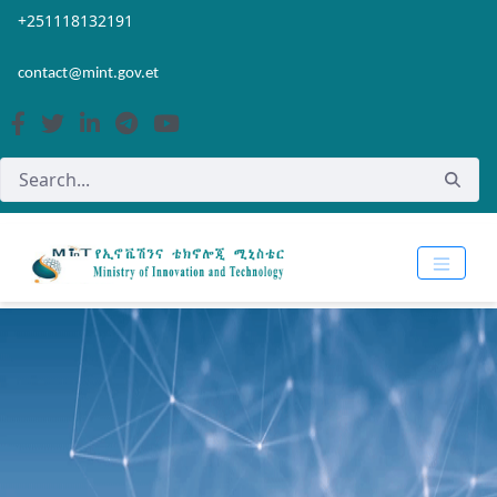
Skip to Main Content
Open Accessibility Menu
+251118132191
contact@mint.gov.et