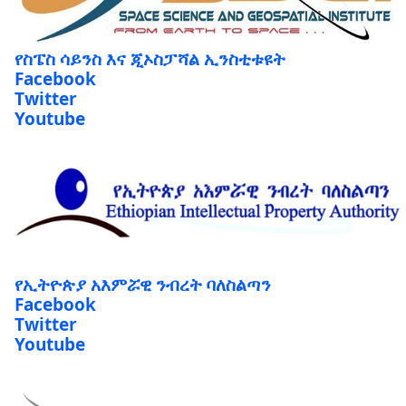
የስፔስ ሳይንስ እና ጂኦስፓሻል ኢንስቲቱዩት
Facebook
Twitter
Youtube
የኢትዮጵያ አእምሯዊ ንብረት ባለስልጣን
Facebook
Twitter
Youtube