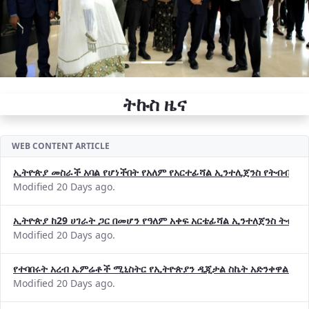
ትኩስ ዜና
WEB CONTENT ARTICLE
ኢትዮጵያ መስራች አባል የሆነችበት የአለም የአርተፊሻል ኢንተሊጀንስ የትብብር ድርጅት (
Modified 20 Days ago.
ኢትዮጵያ ከ29 ሀገራት ጋር በመሆን የዓለም አቀፍ አርቴፊሻል ኢንተለጀንስ ትብብ
Modified 20 Days ago.
የተባበሩት አረብ ኤምሬቶች ሚኒስትር የኢትዮጵያን ዲጂታል ስኬት አድንቀዋል —የ
Modified 20 Days ago.