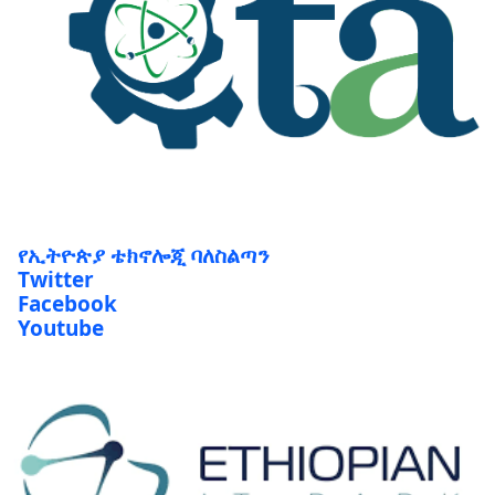
የኢትዮጵያ ቴክኖሎጂ ባለስልጣን
Twitter
Facebook
Youtube