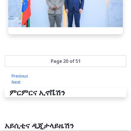
Page 20 of 51
Previous
Next
ምርምርና ኢኖቬሽን
አይሲቲና ዲጂታላይዜሽን