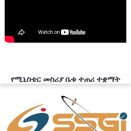
የሚኒስቴር መስሪያ ቤቱ ተጠሪ ተቋማት