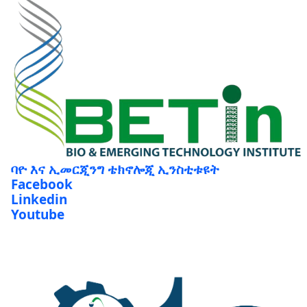
ባዮ እና ኢመርጂንግ ቴክኖሎጂ ኢንስቲቱዩት
Facebook
Linkedin
Youtube