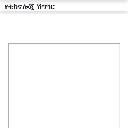
የቴክኖሎጂ ሽግግር