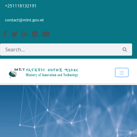
Skip to Main Content
Open Accessibility Menu
+251118132191
contact@mint.gov.et