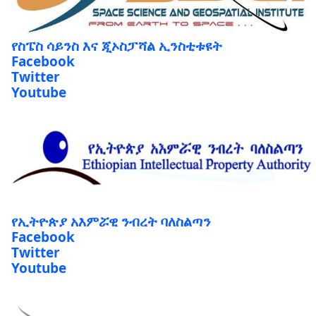
የስፔስ ሳይንስ እና ጂኦስፓሻል ኢንስቲቱዩት
Facebook
Twitter
Youtube
የኢትዮጵያ አእምሯዊ ንብረት ባለስልጣን
Facebook
Twitter
Youtube