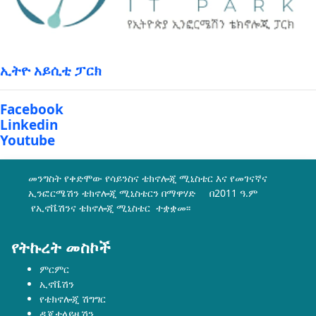
ኢትዮ አይሲቲ ፓርክ
Facebook
Linkedin
Youtube
መንግስት የቀድሞው የሳይንስና ቴክኖሎጂ ሚኒስቴር እና የመገናኛና
ኢንፎርሜሽን ቴክኖሎጂ ሚኒስቴርን በማዋሃድ በ2011 ዓ.ም
የኢኖቬሽንና ቴክኖሎጂ ሚኒስቴር ተቋቋመ፡፡
የትኩረት መስኮች
ምርምር
ኢኖቬሽን
የቴክኖሎጂ ሽግግር
ዲጂታላይዜሽን