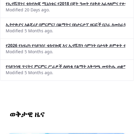
የኢኖቬሽንና ቴክኖሎጂ ሚኒስቴር የ2018 በጀት ዓመት የዕቅድ አፈጻጸምና የቀጣይ 
Modified 20 Days ago.
ኢትዮጵያና አልጄሪያ በምርምር፣ በልማትና በስታርታፕ ዘርፎች በጋራ ለመስራት መከሩ
Modified 5 Months ago.
የ2026 የአፍሪካ የሳይንስ፣ ቴክኖሎጂ እና ኢኖቬሽን ሳምንት በታላቅ ድምቀት ተጠና
Modified 5 Months ago.
የሳይንሳዊ ጥናትና ምርምር ሥራዎች ለዘላቂ የልማት አቅጣጫ መፍትሔ ጠቋሚ መ
Modified 5 Months ago.
ወቅታዊ ዜና