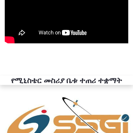
የሚኒስቴር መስሪያ ቤቱ ተጠሪ ተቋማት