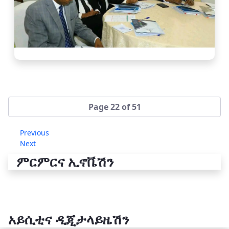
Page 22 of 51
Previous
Next
ምርምርና ኢኖቬሽን
አይሲቲና ዲጂታላይዜሽን