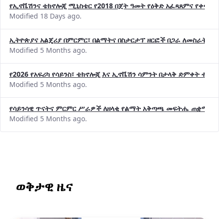
የኢኖቬሽንና ቴክኖሎጂ ሚኒስቴር የ2018 በጀት ዓመት የዕቅድ አፈጻጸምና የቀጣይ 
Modified 18 Days ago.
ኢትዮጵያና አልጄሪያ በምርምር፣ በልማትና በስታርታፕ ዘርፎች በጋራ ለመስራት መከሩ
Modified 5 Months ago.
የ2026 የአፍሪካ የሳይንስ፣ ቴክኖሎጂ እና ኢኖቬሽን ሳምንት በታላቅ ድምቀት ተጠና
Modified 5 Months ago.
የሳይንሳዊ ጥናትና ምርምር ሥራዎች ለዘላቂ የልማት አቅጣጫ መፍትሔ ጠቋሚ መ
Modified 5 Months ago.
ወቅታዊ ዜና