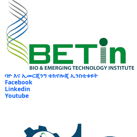
ባዮ እና ኢመርጂንግ ቴክኖሎጂ ኢንስቲቱዩት
Facebook
Linkedin
Youtube