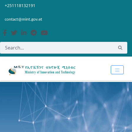
Skip to Main Content
Open Accessibility Menu
+251118132191
contact@mint.gov.et