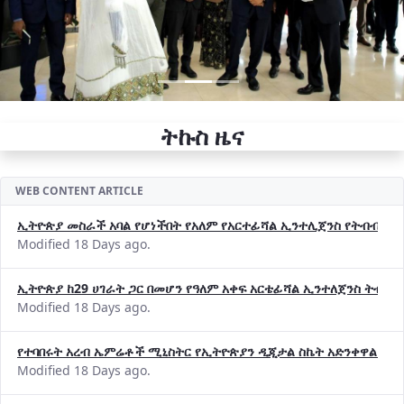
ትኩስ ዜና
WEB CONTENT ARTICLE
ኢትዮጵያ መስራች አባል የሆነችበት የአለም የአርተፊሻል ኢንተሊጀንስ የትብብር ድርጅት (
Modified 18 Days ago.
ኢትዮጵያ ከ29 ሀገራት ጋር በመሆን የዓለም አቀፍ አርቴፊሻል ኢንተለጀንስ ትብብ
Modified 18 Days ago.
የተባበሩት አረብ ኤምሬቶች ሚኒስትር የኢትዮጵያን ዲጂታል ስኬት አድንቀዋል —የ
Modified 18 Days ago.