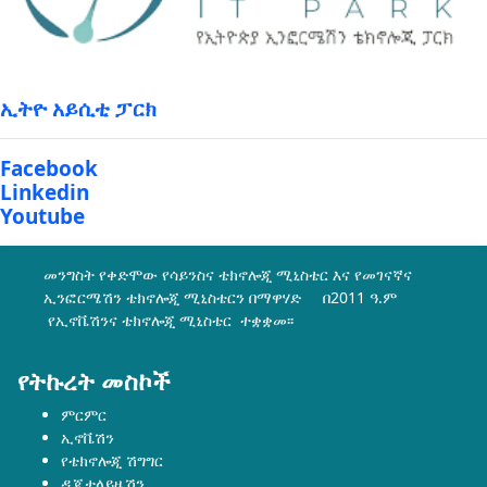
ኢትዮ አይሲቲ ፓርክ
Facebook
Linkedin
Youtube
መንግስት የቀድሞው የሳይንስና ቴክኖሎጂ ሚኒስቴር እና የመገናኛና
ኢንፎርሜሽን ቴክኖሎጂ ሚኒስቴርን በማዋሃድ በ2011 ዓ.ም
የኢኖቬሽንና ቴክኖሎጂ ሚኒስቴር ተቋቋመ፡፡
የትኩረት መስኮች
ምርምር
ኢኖቬሽን
የቴክኖሎጂ ሽግግር
ዲጂታላይዜሽን