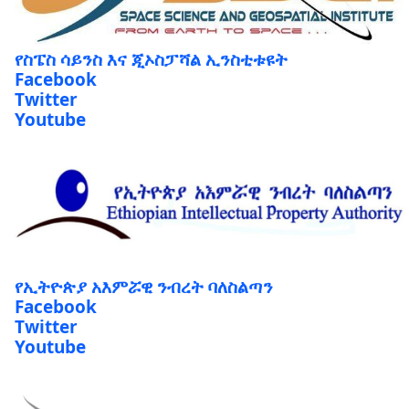
የስፔስ ሳይንስ እና ጂኦስፓሻል ኢንስቲቱዩት
Facebook
Twitter
Youtube
የኢትዮጵያ አእምሯዊ ንብረት ባለስልጣን
Facebook
Twitter
Youtube