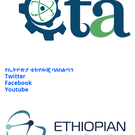
የኢትዮጵያ ቴክኖሎጂ ባለስልጣን
Twitter
Facebook
Youtube