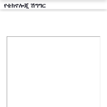
የቴክኖሎጂ ሽግግር