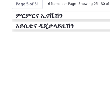
— 6 Items per Page
Showing 25 - 30 of 
Page 5 of 51
ምርምርና ኢኖቬሽን
አይሲቲና ዲጂታላይዜሽን