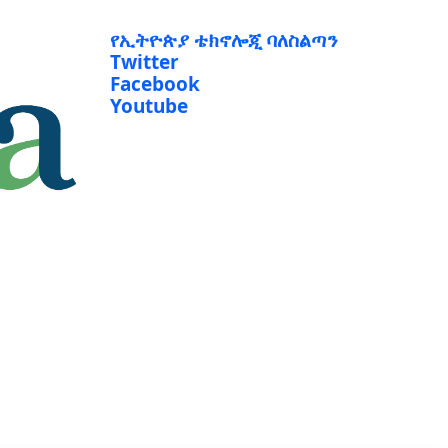
የኢትዮጵያ ቴክኖሎጂ ባለስልጣን
Twitter
Facebook
Youtube