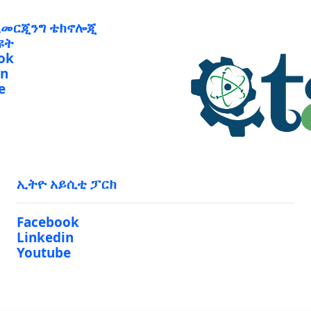
ኢመርጂንግ ቴክኖሎጂ
ዩት
ok
in
e
ኢትዮ አይሲቲ ፓርክ
Facebook
Linkedin
Youtube