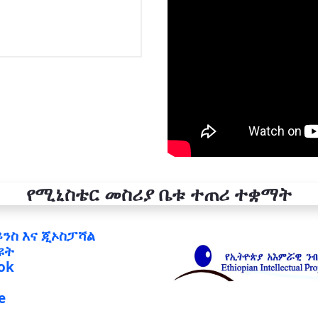
የሚኒስቴር መስሪያ ቤቱ ተጠሪ ተቋማት
ይንስ እና ጂኦስፓሻል
ዩት
ok
e