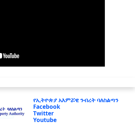
የኢትዮጵያ አእምሯዊ ንብረት ባለስልጣን
Facebook
Twitter
Youtube