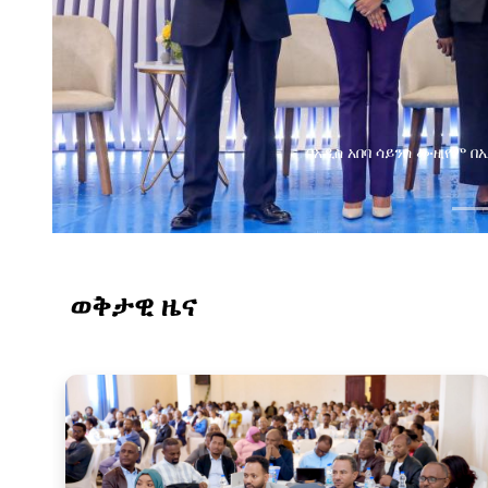
የልማት አጋሮች በአባልነት የየ
የኢንፎርሜሽን ቴክኖሎ
ወቅታዊ ዜና