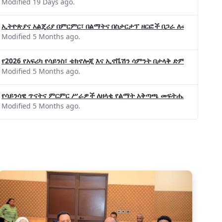
Modified 19 Days ago.
ኢትዮጵያና አልጄሪያ በምርምር፣ በልማትና በስታርታፕ ዘርፎች በጋራ ለመስራት መከሩ፡፡
Modified 5 Months ago.
የ2026 የአፍሪካ የሳይንስ፣ ቴክኖሎጂ እና ኢኖቬሽን ሳምንት በታላቅ ድምቀት ተጠናቀቀ
Modified 5 Months ago.
የሳይንሳዊ ጥናትና ምርምር ሥራዎች ለዘላቂ የልማት አቅጣጫ መፍትሔ ጠቋሚ መሆና
Modified 5 Months ago.