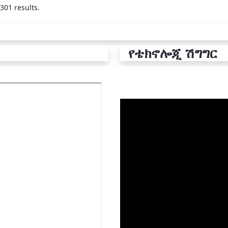
301 results.
የቴክኖሎጂ ሽግግር