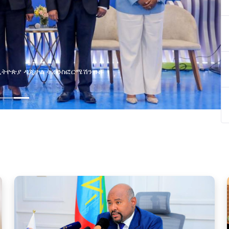
ያዘ የኢኖቬሽን፣የዲጅታል ኢኮኖሚ እና
ጂ የጋራ ግብረሃይል ተቋቋመ