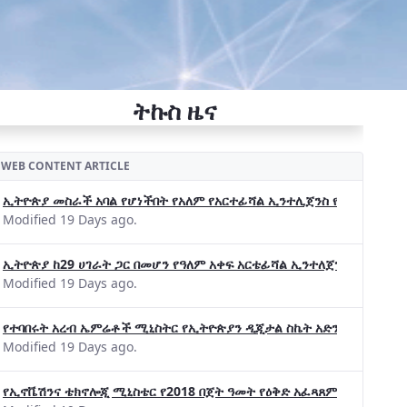
ትኩስ ዜና
WEB CONTENT ARTICLE
ኢትዮጵያ መስራች አባል የሆነችበት የአለም የአርተፊሻል ኢንተሊጀንስ የትብብር ድርጅት (Wo
Modified 19 Days ago.
ኢትዮጵያ ከ29 ሀገራት ጋር በመሆን የዓለም አቀፍ አርቴፊሻል ኢንተለጀንስ ትብብር 
Modified 19 Days ago.
የተባበሩት አረብ ኤምሬቶች ሚኒስትር የኢትዮጵያን ዲጂታል ስኬት አድንቀዋል —የኢት
Modified 19 Days ago.
የኢኖቬሽንና ቴክኖሎጂ ሚኒስቴር የ2018 በጀት ዓመት የዕቅድ አፈጻጸምና የቀጣይ አቅ