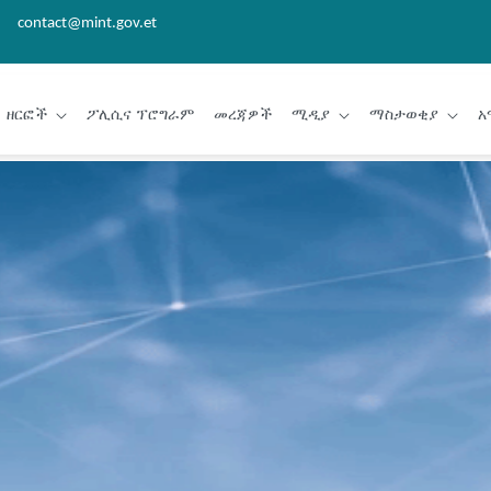
contact@mint.gov.et
ዘርፎች
ፖሊሲና ፕሮግራም
መረጃዎች
ሚዲያ
ማስታወቂያ
አ