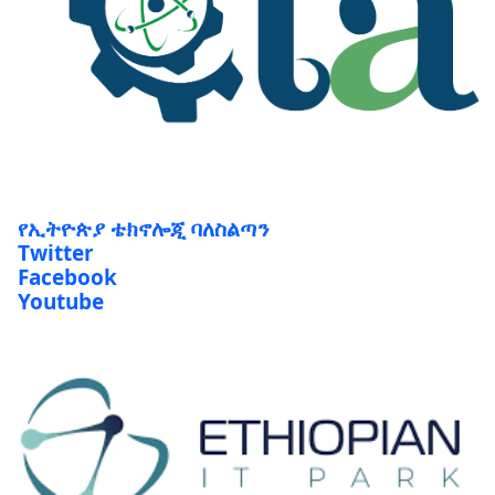
የኢትዮጵያ ቴክኖሎጂ ባለስልጣን
Twitter
Facebook
Youtube