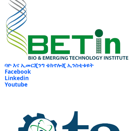
ባዮ እና ኢመርጂንግ ቴክኖሎጂ ኢንስቲቱዩት
Facebook
Linkedin
Youtube