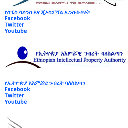
የስፔስ ሳይንስ እና ጂኦስፓሻል ኢንስቲቱዩት
Facebook
Twitter
Youtube
የኢትዮጵያ አእምሯዊ ንብረት ባለስልጣን
Facebook
Twitter
Youtube