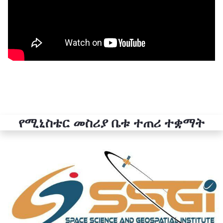
የሚኒስቴር መስሪያ ቤቱ ተጠሪ ተቋማት