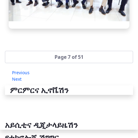
Page 7 of 51
Previous
Next
ምርምርና ኢኖቬሽን
አይሲቲና ዲጂታላይዜሽን
የቴክኖሎጂ ሽግግር