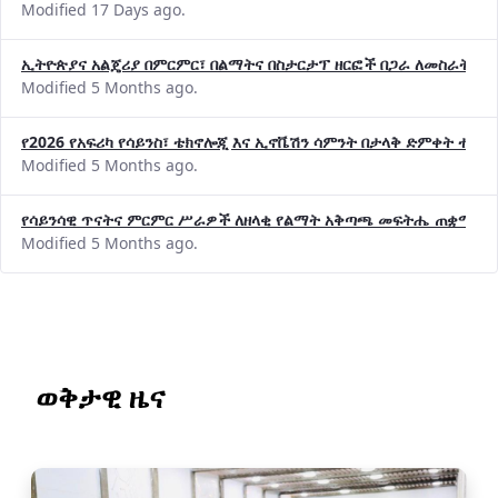
Modified 17 Days ago.
ኢትዮጵያና አልጄሪያ በምርምር፣ በልማትና በስታርታፕ ዘርፎች በጋራ ለመስራት መከሩ
Modified 5 Months ago.
የ2026 የአፍሪካ የሳይንስ፣ ቴክኖሎጂ እና ኢኖቬሽን ሳምንት በታላቅ ድምቀት ተጠና
Modified 5 Months ago.
የሳይንሳዊ ጥናትና ምርምር ሥራዎች ለዘላቂ የልማት አቅጣጫ መፍትሔ ጠቋሚ መ
Modified 5 Months ago.
ወቅታዊ ዜና