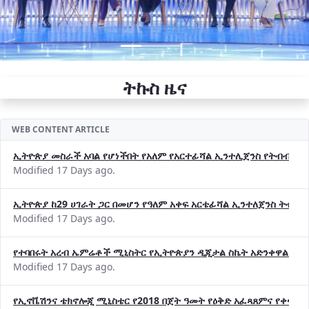
ትኩስ ዜና
WEB CONTENT ARTICLE
ኢትዮጵያ መስራች አባል የሆነችበት የአለም የአርተፊሻል ኢንተሊጀንስ የትብብር ድርጅት (
Modified 17 Days ago.
ኢትዮጵያ ከ29 ሀገራት ጋር በመሆን የዓለም አቀፍ አርቴፊሻል ኢንተለጀንስ ትብብ
Modified 17 Days ago.
የተባበሩት አረብ ኤምሬቶች ሚኒስትር የኢትዮጵያን ዲጂታል ስኬት አድንቀዋል —የ
Modified 17 Days ago.
የኢኖቬሽንና ቴክኖሎጂ ሚኒስቴር የ2018 በጀት ዓመት የዕቅድ አፈጻጸምና የቀጣይ 