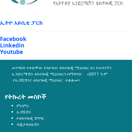
ኢትዮ አይሲቲ ፓርክ
Facebook
Linkedin
Youtube
መንግስት የቀድሞው የሳይንስና ቴክኖሎጂ ሚኒስቴር እና የመገናኛና
ኢንፎርሜሽን ቴክኖሎጂ ሚኒስቴርን በማዋሃድ በ2011 ዓ.ም
የኢኖቬሽንና ቴክኖሎጂ ሚኒስቴር ተቋቋመ፡፡
የትኩረት መስኮች
ምርምር
ኢኖቬሽን
የቴክኖሎጂ ሽግግር
ዲጂታላይዜሽን