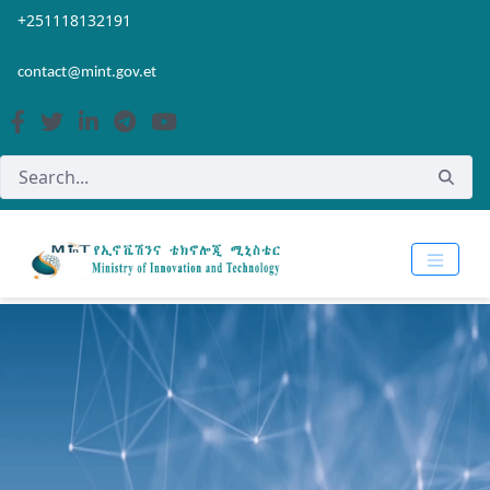
Skip to Main Content
Open Accessibility Menu
+251118132191
contact@mint.gov.et