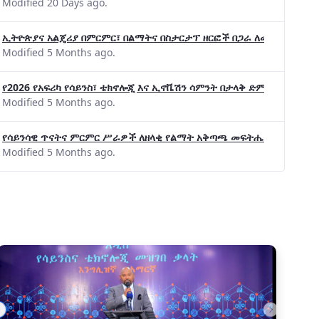
Modified 20 Days ago.
ኢትዮጵያና አልጄሪያ በምርምር፣ በልማትና በስታርታፕ ዘርፎች በጋራ ለመስራት መከሩ፡፡
Modified 5 Months ago.
የ2026 የአፍሪካ የሳይንስ፣ ቴክኖሎጂ እና ኢኖቬሽን ሳምንት በታላቅ ድምቀት ተጠናቀቀ
Modified 5 Months ago.
የሳይንሳዊ ጥናትና ምርምር ሥራዎች ለዘላቂ የልማት አቅጣጫ መፍትሔ ጠቋሚ መሆና
Modified 5 Months ago.