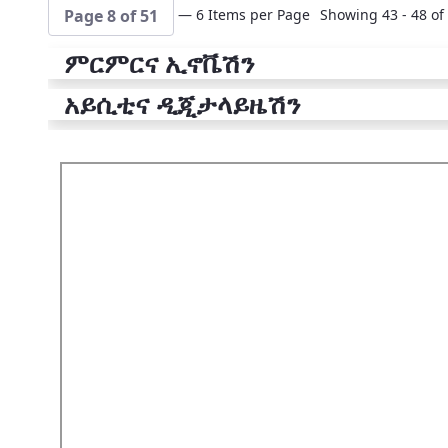
— 6 Items per Page
Showing 43 - 48 of 
Page 8 of 51
ምርምርና ኢኖቬሽን
አይሲቲና ዲጂታላይዜሽን