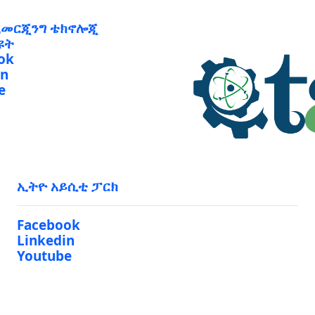
ኢመርጂንግ ቴክኖሎጂ
ዩት
ok
in
e
ኢትዮ አይሲቲ ፓርክ
Facebook
Linkedin
Youtube