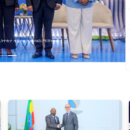
በኢትዮጵያ ዲጂታል ትራንስፎርሜሽን ጉዞ