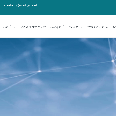
contact@mint.gov.et
ዘርፎች
ፖሊሲና ፕሮግራም
መረጃዎች
ሚዲያ
ማስታወቂያ
አ