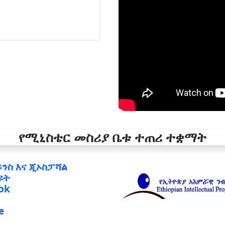
የሚኒስቴር መስሪያ ቤቱ ተጠሪ ተቋማት
ይንስ እና ጂኦስፓሻል
ዩት
ok
e