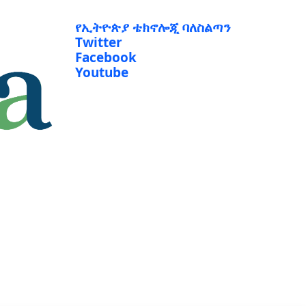
የኢትዮጵያ ቴክኖሎጂ ባለስልጣን
Twitter
Facebook
Youtube