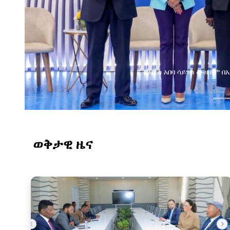
በአዲስ አበባ ሳይንስ ሙዚየም 
ወቅታዊ ዜና