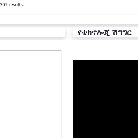
301 results.
የቴክኖሎጂ ሽግግር