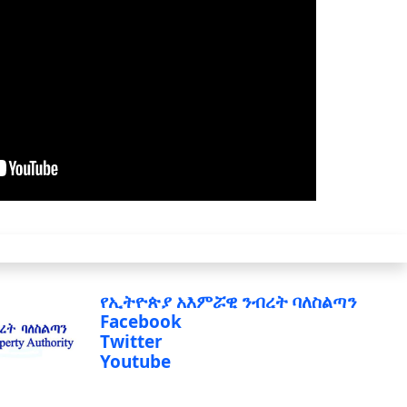
የኢትዮጵያ አእምሯዊ ንብረት ባለስልጣን
Facebook
Twitter
Youtube