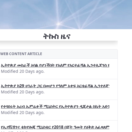
ትኩስ ዜና
WEB CONTENT ARTICLE
ኢትዮጵያ መስራች አባል የሆነችበት የአለም የአርተፊሻል ኢንተሊጀንስ የትብብር ድርጅት (Wo
Modified 20 Days ago.
ኢትዮጵያ ከ29 ሀገራት ጋር በመሆን የዓለም አቀፍ አርቴፊሻል ኢንተለጀንስ ትብብር 
Modified 20 Days ago.
የተባበሩት አረብ ኤምሬቶች ሚኒስትር የኢትዮጵያን ዲጂታል ስኬት አድንቀዋል —የኢት
Modified 20 Days ago.
የኢኖቬሽንና ቴክኖሎጂ ሚኒስቴር የ2018 በጀት ዓመት የዕቅድ አፈጻጸምና የቀጣይ አቅ