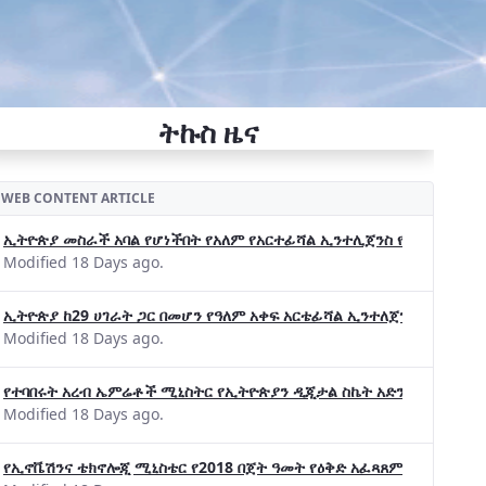
ትኩስ ዜና
WEB CONTENT ARTICLE
ኢትዮጵያ መስራች አባል የሆነችበት የአለም የአርተፊሻል ኢንተሊጀንስ የትብብር ድርጅት (Wo
Modified 18 Days ago.
ኢትዮጵያ ከ29 ሀገራት ጋር በመሆን የዓለም አቀፍ አርቴፊሻል ኢንተለጀንስ ትብብር 
Modified 18 Days ago.
የተባበሩት አረብ ኤምሬቶች ሚኒስትር የኢትዮጵያን ዲጂታል ስኬት አድንቀዋል —የኢት
Modified 18 Days ago.
የኢኖቬሽንና ቴክኖሎጂ ሚኒስቴር የ2018 በጀት ዓመት የዕቅድ አፈጻጸምና የቀጣይ አቅ