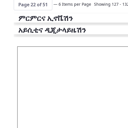
— 6 Items per Page
Showing 127 - 132
Page 22 of 51
ምርምርና ኢኖቬሽን
አይሲቲና ዲጂታላይዜሽን