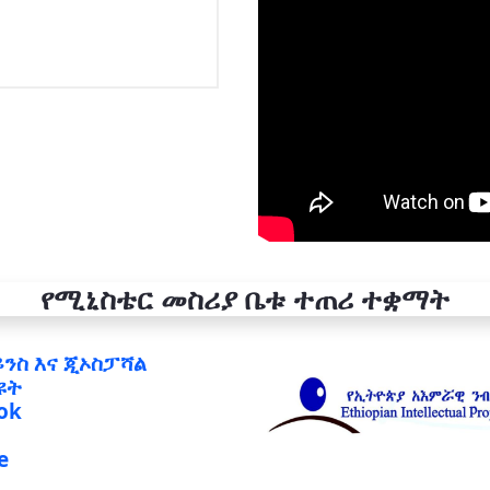
የሚኒስቴር መስሪያ ቤቱ ተጠሪ ተቋማት
ይንስ እና ጂኦስፓሻል
ዩት
ok
e