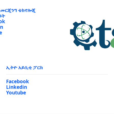
ኢመርጂንግ ቴክኖሎጂ
ዩት
ok
in
e
ኢትዮ አይሲቲ ፓርክ
Facebook
Linkedin
Youtube