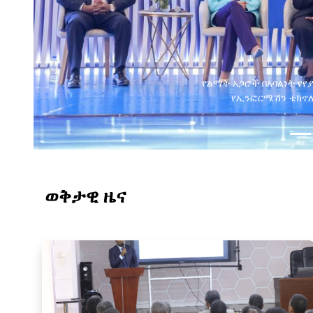
ወቅታዊ ዜና