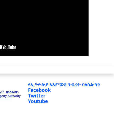
የኢትዮጵያ አእምሯዊ ንብረት ባለስልጣን
Facebook
Twitter
Youtube