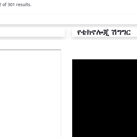
 of 301 results.
የቴክኖሎጂ ሽግግር