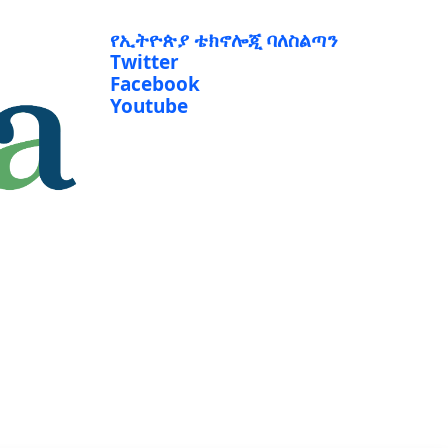
የኢትዮጵያ ቴክኖሎጂ ባለስልጣን
Twitter
Facebook
Youtube