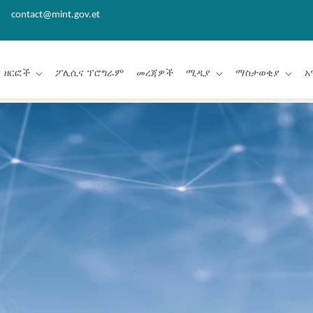
contact@mint.gov.et
ዘርፎች
ፖሊሲና ፕሮግራም
መረጃዎች
ሚዲያ
ማስታወቂያ
አ