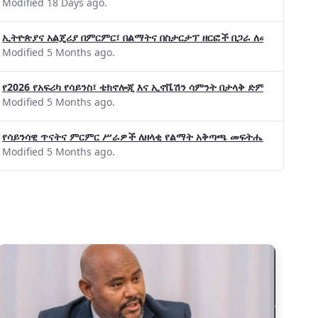
Modified 18 Days ago.
ኢትዮጵያና አልጄሪያ በምርምር፣ በልማትና በስታርታፕ ዘርፎች በጋራ ለመስራት መከሩ፡፡
Modified 5 Months ago.
የ2026 የአፍሪካ የሳይንስ፣ ቴክኖሎጂ እና ኢኖቬሽን ሳምንት በታላቅ ድምቀት ተጠናቀቀ
Modified 5 Months ago.
የሳይንሳዊ ጥናትና ምርምር ሥራዎች ለዘላቂ የልማት አቅጣጫ መፍትሔ ጠቋሚ መሆና
Modified 5 Months ago.