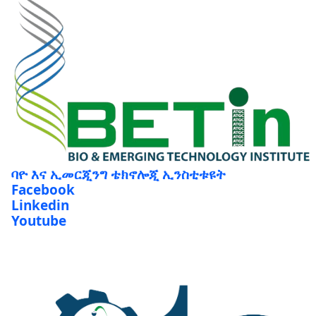
ባዮ እና ኢመርጂንግ ቴክኖሎጂ ኢንስቲቱዩት
Facebook
Linkedin
Youtube