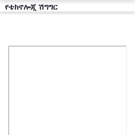
የቴክኖሎጂ ሽግግር