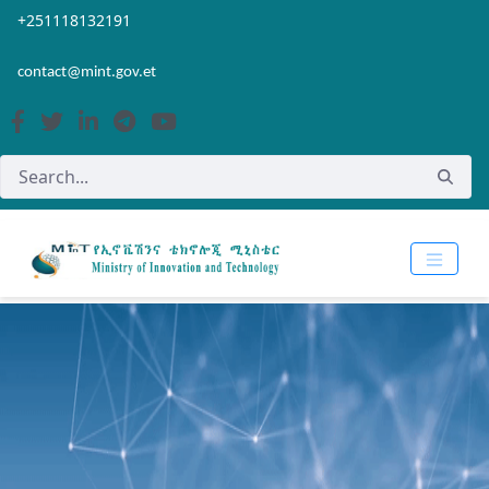
Skip to Main Content
Open Accessibility Menu
+251118132191
contact@mint.gov.et