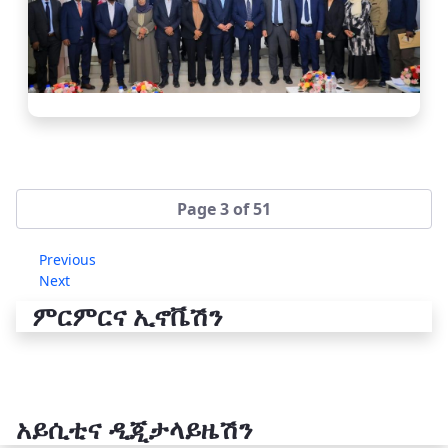
Page 3 of 51
Previous
Next
ምርምርና ኢኖቬሽን
አይሲቲና ዲጂታላይዜሽን