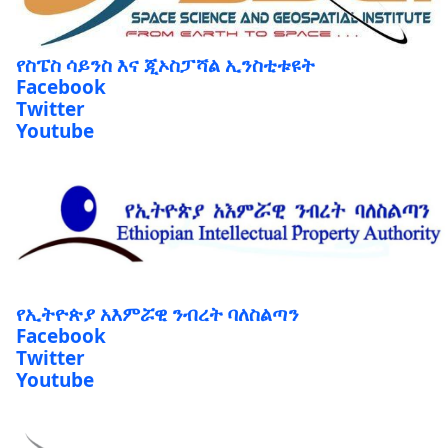
የስፔስ ሳይንስ እና ጂኦስፓሻል ኢንስቲቱዩት
Facebook
Twitter
Youtube
የኢትዮጵያ አእምሯዊ ንብረት ባለስልጣን
Facebook
Twitter
Youtube