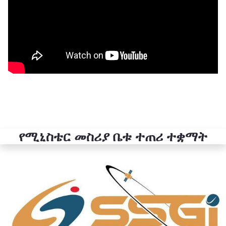
የሚኒስቴር መስሪያ ቤቱ ተጠሪ ተቋማት