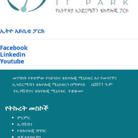
ኢትዮ አይሲቲ ፓርክ
Facebook
Linkedin
Youtube
መንግስት የቀድሞው የሳይንስና ቴክኖሎጂ ሚኒስቴር እና የመገናኛና
ኢንፎርሜሽን ቴክኖሎጂ ሚኒስቴርን በማዋሃድ በ2011 ዓ.ም
የኢኖቬሽንና ቴክኖሎጂ ሚኒስቴር ተቋቋመ፡፡
የትኩረት መስኮች
ምርምር
ኢኖቬሽን
የቴክኖሎጂ ሽግግር
ዲጂታላይዜሽን