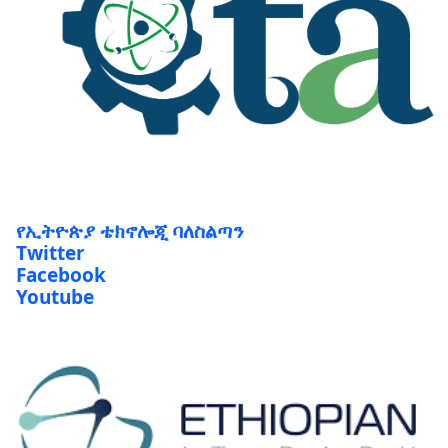
የኢትዮጵያ ቴክኖሎጂ ባለስልጣን
Twitter
Facebook
Youtube