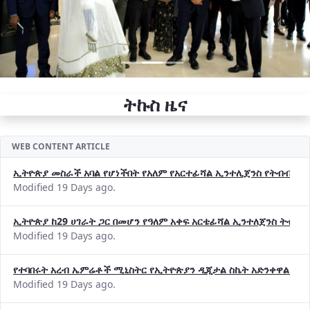
ትኩስ ዜና
WEB CONTENT ARTICLE
ኢትዮጵያ መስራች አባል የሆነችበት የአለም የአርተፊሻል ኢንተሊጀንስ የትብብር ድርጅት (
Modified 19 Days ago.
ኢትዮጵያ ከ29 ሀገራት ጋር በመሆን የዓለም አቀፍ አርቴፊሻል ኢንተለጀንስ ትብብ
Modified 19 Days ago.
የተባበሩት አረብ ኤምሬቶች ሚኒስትር የኢትዮጵያን ዲጂታል ስኬት አድንቀዋል —የ
Modified 19 Days ago.