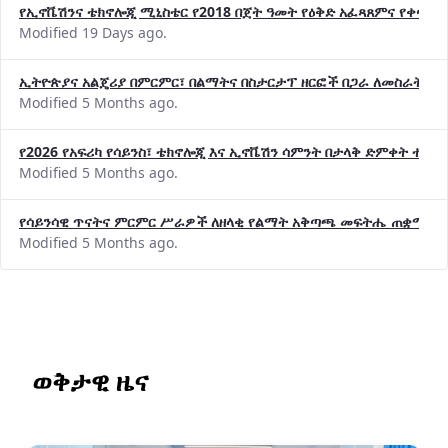
የኢኖቬሽንና ቴክኖሎጂ ሚኒስቴር የ2018 በጀት ዓመት የዕቅድ አፈጻጸምና የቀጣይ 
Modified 19 Days ago.
ኢትዮጵያና አልጄሪያ በምርምር፣ በልማትና በስታርታፕ ዘርፎች በጋራ ለመስራት መከሩ
Modified 5 Months ago.
የ2026 የአፍሪካ የሳይንስ፣ ቴክኖሎጂ እና ኢኖቬሽን ሳምንት በታላቅ ድምቀት ተጠና
Modified 5 Months ago.
የሳይንሳዊ ጥናትና ምርምር ሥራዎች ለዘላቂ የልማት አቅጣጫ መፍትሔ ጠቋሚ መ
Modified 5 Months ago.
ወቅታዊ ዜና