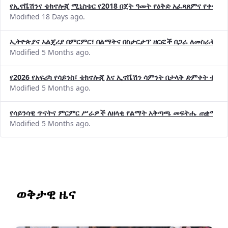
የኢኖቬሽንና ቴክኖሎጂ ሚኒስቴር የ2018 በጀት ዓመት የዕቅድ አፈጻጸምና የቀጣይ 
Modified 18 Days ago.
ኢትዮጵያና አልጄሪያ በምርምር፣ በልማትና በስታርታፕ ዘርፎች በጋራ ለመስራት መከሩ
Modified 5 Months ago.
የ2026 የአፍሪካ የሳይንስ፣ ቴክኖሎጂ እና ኢኖቬሽን ሳምንት በታላቅ ድምቀት ተጠና
Modified 5 Months ago.
የሳይንሳዊ ጥናትና ምርምር ሥራዎች ለዘላቂ የልማት አቅጣጫ መፍትሔ ጠቋሚ መ
Modified 5 Months ago.
ወቅታዊ ዜና