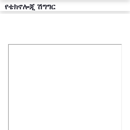
የቴክኖሎጂ ሽግግር