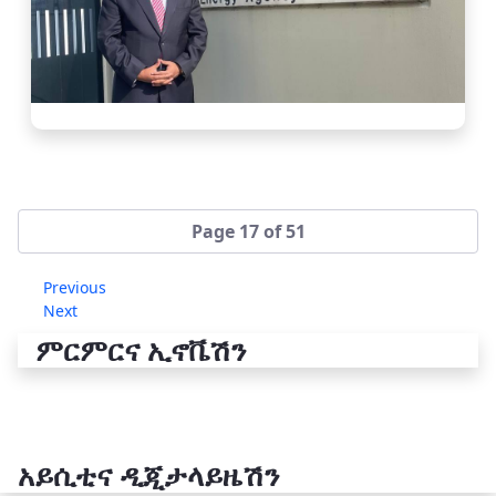
Page 17 of 51
Previous
Next
ምርምርና ኢኖቬሽን
አይሲቲና ዲጂታላይዜሽን