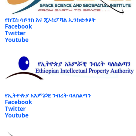
የስፔስ ሳይንስ እና ጂኦስፓሻል ኢንስቲቱዩት
Facebook
Twitter
Youtube
የኢትዮጵያ አእምሯዊ ንብረት ባለስልጣን
Facebook
Twitter
Youtube