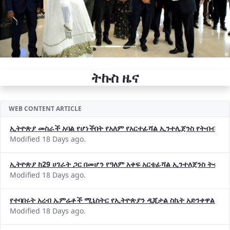
ትኩስ ዜና
WEB CONTENT ARTICLE
ኢትዮጵያ መስራች አባል የሆነችበት የአለም የአርተፊሻል ኢንተሊጀንስ የትብብር ድርጅት (
Modified 18 Days ago.
ኢትዮጵያ ከ29 ሀገራት ጋር በመሆን የዓለም አቀፍ አርቴፊሻል ኢንተለጀንስ ትብብ
Modified 18 Days ago.
የተባበሩት አረብ ኤምሬቶች ሚኒስትር የኢትዮጵያን ዲጂታል ስኬት አድንቀዋል —የ
Modified 18 Days ago.