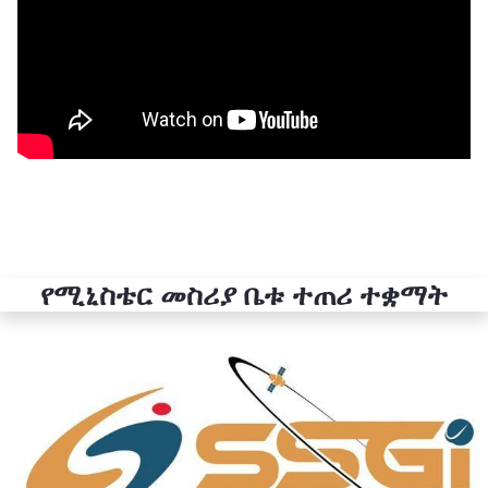
የሚኒስቴር መስሪያ ቤቱ ተጠሪ ተቋማት