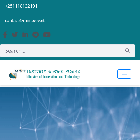
Skip to Main Content
Open Accessibility Menu
+251118132191
contact@mint.gov.et