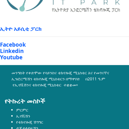
ኢትዮ አይሲቲ ፓርክ
Facebook
Linkedin
Youtube
መንግስት የቀድሞው የሳይንስና ቴክኖሎጂ ሚኒስቴር እና የመገናኛና
ኢንፎርሜሽን ቴክኖሎጂ ሚኒስቴርን በማዋሃድ በ2011 ዓ.ም
የኢኖቬሽንና ቴክኖሎጂ ሚኒስቴር ተቋቋመ፡፡
የትኩረት መስኮች
ምርምር
ኢኖቬሽን
የቴክኖሎጂ ሽግግር
ዲጂታላይዜሽን