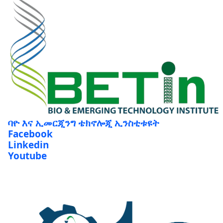
ባዮ እና ኢመርጂንግ ቴክኖሎጂ ኢንስቲቱዩት
Facebook
Linkedin
Youtube