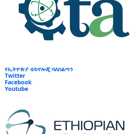
የኢትዮጵያ ቴክኖሎጂ ባለስልጣን
Twitter
Facebook
Youtube