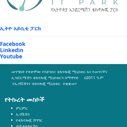
ኢትዮ አይሲቲ ፓርክ
Facebook
Linkedin
Youtube
መንግስት የቀድሞው የሳይንስና ቴክኖሎጂ ሚኒስቴር እና የመገናኛና
ኢንፎርሜሽን ቴክኖሎጂ ሚኒስቴርን በማዋሃድ በ2011 ዓ.ም
የኢኖቬሽንና ቴክኖሎጂ ሚኒስቴር ተቋቋመ፡፡
የትኩረት መስኮች
ምርምር
ኢኖቬሽን
የቴክኖሎጂ ሽግግር
ዲጂታላይዜሽን