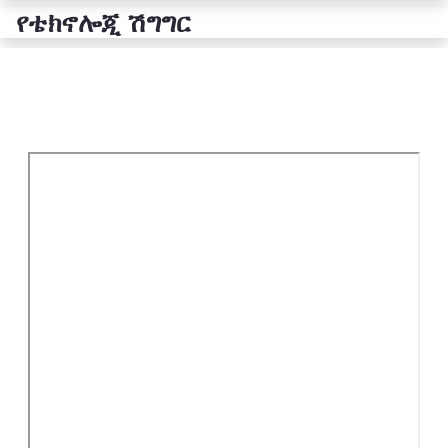
የቴክኖሎጂ ሽግግር