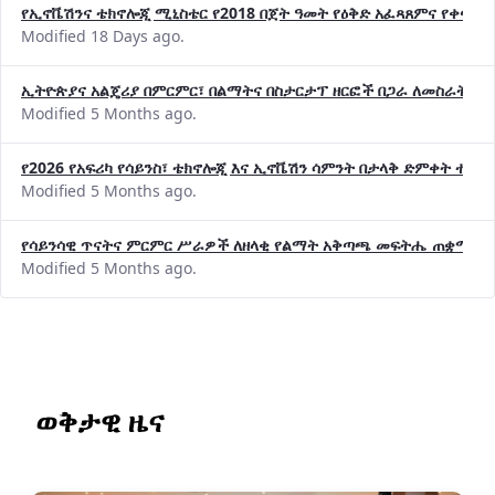
የኢኖቬሽንና ቴክኖሎጂ ሚኒስቴር የ2018 በጀት ዓመት የዕቅድ አፈጻጸምና የቀጣይ 
Modified 18 Days ago.
ኢትዮጵያና አልጄሪያ በምርምር፣ በልማትና በስታርታፕ ዘርፎች በጋራ ለመስራት መከሩ
Modified 5 Months ago.
የ2026 የአፍሪካ የሳይንስ፣ ቴክኖሎጂ እና ኢኖቬሽን ሳምንት በታላቅ ድምቀት ተጠና
Modified 5 Months ago.
የሳይንሳዊ ጥናትና ምርምር ሥራዎች ለዘላቂ የልማት አቅጣጫ መፍትሔ ጠቋሚ መ
Modified 5 Months ago.
ወቅታዊ ዜና