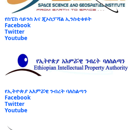
የስፔስ ሳይንስ እና ጂኦስፓሻል ኢንስቲቱዩት
Facebook
Twitter
Youtube
የኢትዮጵያ አእምሯዊ ንብረት ባለስልጣን
Facebook
Twitter
Youtube