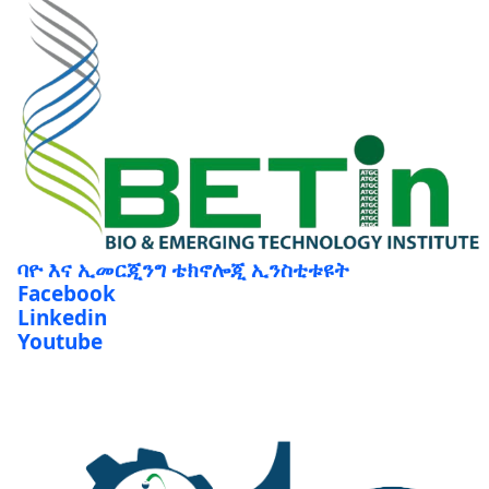
ባዮ እና ኢመርጂንግ ቴክኖሎጂ ኢንስቲቱዩት
Facebook
Linkedin
Youtube