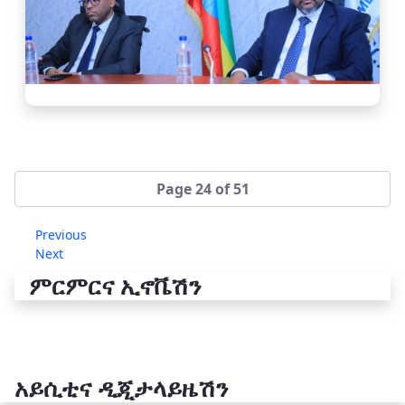
Page 24 of 51
Previous
Next
ምርምርና ኢኖቬሽን
አይሲቲና ዲጂታላይዜሽን