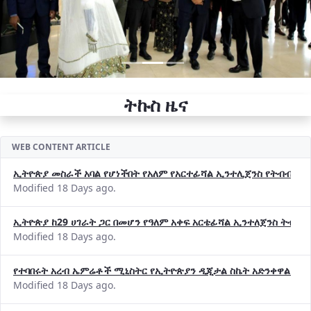
ትኩስ ዜና
WEB CONTENT ARTICLE
ኢትዮጵያ መስራች አባል የሆነችበት የአለም የአርተፊሻል ኢንተሊጀንስ የትብብር ድርጅት (
Modified 18 Days ago.
ኢትዮጵያ ከ29 ሀገራት ጋር በመሆን የዓለም አቀፍ አርቴፊሻል ኢንተለጀንስ ትብብ
Modified 18 Days ago.
የተባበሩት አረብ ኤምሬቶች ሚኒስትር የኢትዮጵያን ዲጂታል ስኬት አድንቀዋል —የ
Modified 18 Days ago.