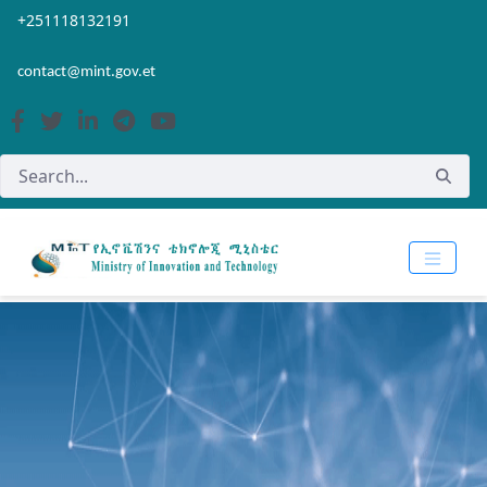
Skip to Main Content
Open Accessibility Menu
+251118132191
contact@mint.gov.et