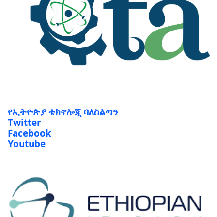
የኢትዮጵያ ቴክኖሎጂ ባለስልጣን
Twitter
Facebook
Youtube