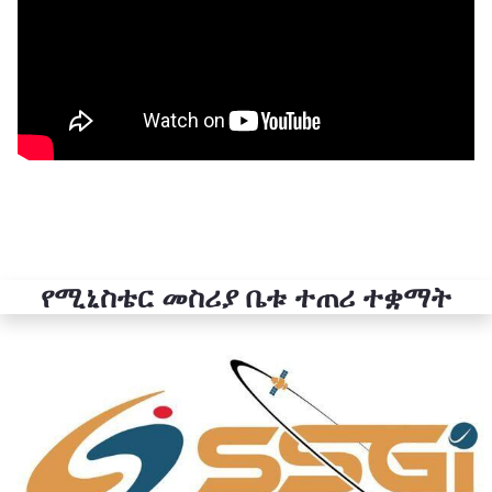
የሚኒስቴር መስሪያ ቤቱ ተጠሪ ተቋማት