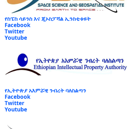
የስፔስ ሳይንስ እና ጂኦስፓሻል ኢንስቲቱዩት
Facebook
Twitter
Youtube
የኢትዮጵያ አእምሯዊ ንብረት ባለስልጣን
Facebook
Twitter
Youtube