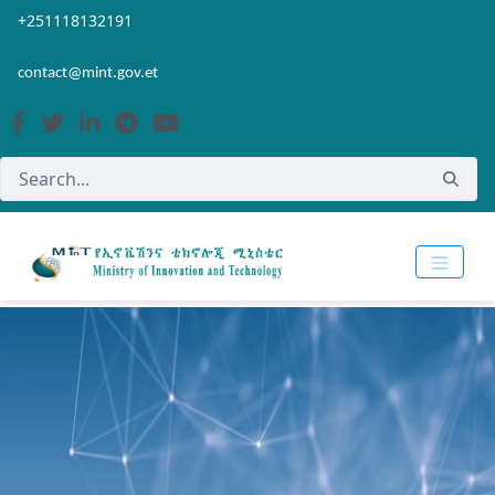
Skip to Main Content
Open Accessibility Menu
+251118132191
contact@mint.gov.et