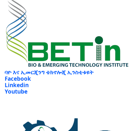
ባዮ እና ኢመርጂንግ ቴክኖሎጂ ኢንስቲቱዩት
Facebook
Linkedin
Youtube