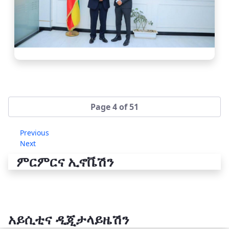
Page 4 of 51
Previous
Next
ምርምርና ኢኖቬሽን
አይሲቲና ዲጂታላይዜሽን