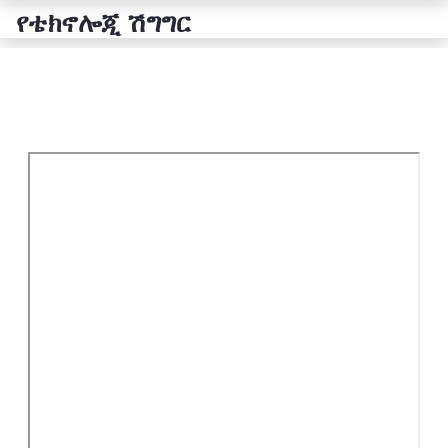
የቴክኖሎጂ ሽግግር