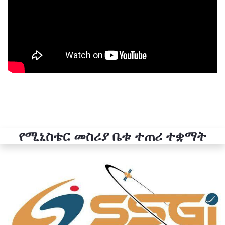
የሚኒስቴር መስሪያ ቤቱ ተጠሪ ተቋማት