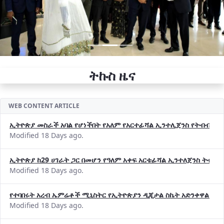
ትኩስ ዜና
WEB CONTENT ARTICLE
ኢትዮጵያ መስራች አባል የሆነችበት የአለም የአርተፊሻል ኢንተሊጀንስ የትብብር ድርጅት (
Modified 18 Days ago.
ኢትዮጵያ ከ29 ሀገራት ጋር በመሆን የዓለም አቀፍ አርቴፊሻል ኢንተለጀንስ ትብብ
Modified 18 Days ago.
የተባበሩት አረብ ኤምሬቶች ሚኒስትር የኢትዮጵያን ዲጂታል ስኬት አድንቀዋል —የ
Modified 18 Days ago.