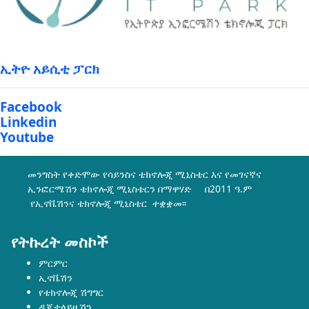
ኢትዮ አይሲቲ ፓርክ
Facebook
Linkedin
Youtube
መንግስት የቀድሞው የሳይንስና ቴክኖሎጂ ሚኒስቴር እና የመገናኛና
ኢንፎርሜሽን ቴክኖሎጂ ሚኒስቴርን በማዋሃድ በ2011 ዓ.ም
የኢኖቬሽንና ቴክኖሎጂ ሚኒስቴር ተቋቋመ፡፡
የትኩረት መስኮች
ምርምር
ኢኖቬሽን
የቴክኖሎጂ ሽግግር
ዲጂታላይዜሽን