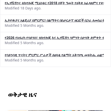
የኢኖቬሽንና ቴክኖሎጂ ሚኒስቴር የ2018 በጀት ዓመት የዕቅድ አፈጻጸምና የቀጣይ 
Modified 18 Days ago.
ኢትዮጵያና አልጄሪያ በምርምር፣ በልማትና በስታርታፕ ዘርፎች በጋራ ለመስራት መከሩ
Modified 5 Months ago.
የ2026 የአፍሪካ የሳይንስ፣ ቴክኖሎጂ እና ኢኖቬሽን ሳምንት በታላቅ ድምቀት ተጠና
Modified 5 Months ago.
የሳይንሳዊ ጥናትና ምርምር ሥራዎች ለዘላቂ የልማት አቅጣጫ መፍትሔ ጠቋሚ መ
Modified 5 Months ago.
ወቅታዊ ዜና