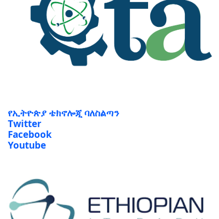
የኢትዮጵያ ቴክኖሎጂ ባለስልጣን
Twitter
Facebook
Youtube