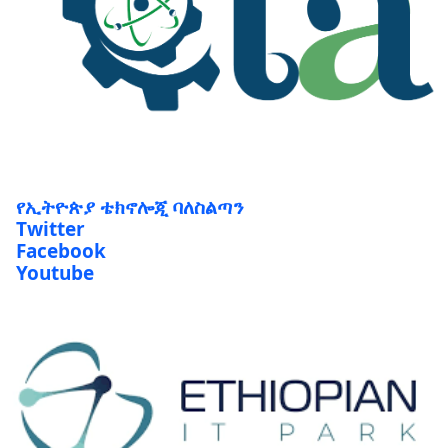
የኢትዮጵያ ቴክኖሎጂ ባለስልጣን
Twitter
Facebook
Youtube