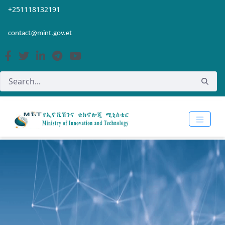
Skip to Main Content
Open Accessibility Menu
+251118132191
contact@mint.gov.et