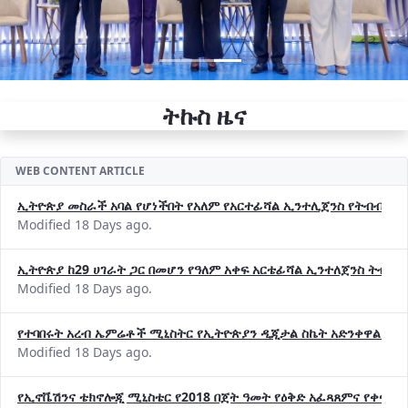
ትኩስ ዜና
WEB CONTENT ARTICLE
ኢትዮጵያ መስራች አባል የሆነችበት የአለም የአርተፊሻል ኢንተሊጀንስ የትብብር ድርጅት (
Modified 18 Days ago.
ኢትዮጵያ ከ29 ሀገራት ጋር በመሆን የዓለም አቀፍ አርቴፊሻል ኢንተለጀንስ ትብብ
Modified 18 Days ago.
የተባበሩት አረብ ኤምሬቶች ሚኒስትር የኢትዮጵያን ዲጂታል ስኬት አድንቀዋል —የ
Modified 18 Days ago.
የኢኖቬሽንና ቴክኖሎጂ ሚኒስቴር የ2018 በጀት ዓመት የዕቅድ አፈጻጸምና የቀጣይ 