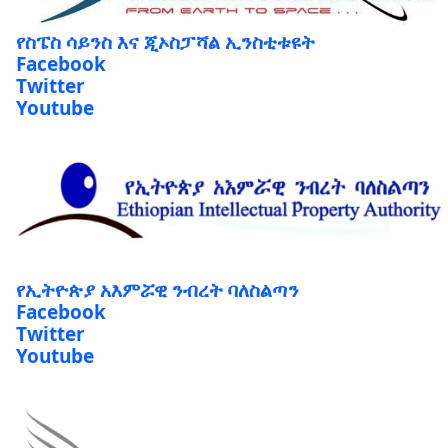
የስፔስ ሳይንስ እና ጂኦስፓሻል ኢንስቲቱዩት
Facebook
Twitter
Youtube
የኢትዮጵያ አእምሯዊ ንብረት ባለስልጣን
Facebook
Twitter
Youtube