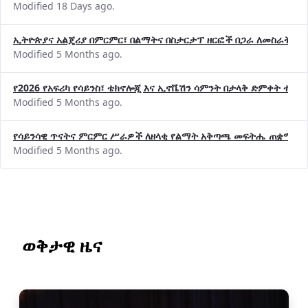
Modified 18 Days ago.
ኢትዮጵያና አልጄሪያ በምርምር፣ በልማትና በስታርታፕ ዘርፎች በጋራ ለመስራት መከሩ
Modified 5 Months ago.
የ2026 የአፍሪካ የሳይንስ፣ ቴክኖሎጂ እና ኢኖቬሽን ሳምንት በታላቅ ድምቀት ተጠና
Modified 5 Months ago.
የሳይንሳዊ ጥናትና ምርምር ሥራዎች ለዘላቂ የልማት አቅጣጫ መፍትሔ ጠቋሚ መ
Modified 5 Months ago.
ወቅታዊ ዜና