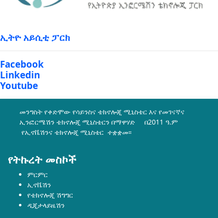
ኢትዮ አይሲቲ ፓርክ
Facebook
Linkedin
Youtube
መንግስት የቀድሞው የሳይንስና ቴክኖሎጂ ሚኒስቴር እና የመገናኛና
ኢንፎርሜሽን ቴክኖሎጂ ሚኒስቴርን በማዋሃድ በ2011 ዓ.ም
የኢኖቬሽንና ቴክኖሎጂ ሚኒስቴር ተቋቋመ፡፡
የትኩረት መስኮች
ምርምር
ኢኖቬሽን
የቴክኖሎጂ ሽግግር
ዲጂታላይዜሽን