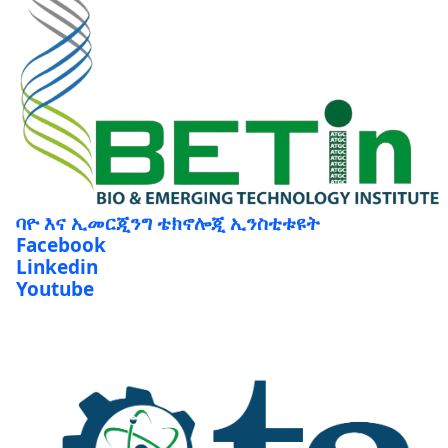
ባዮ እና ኢመርጂንግ ቴክኖሎጂ ኢንስቲቱዩት
Facebook
Linkedin
Youtube