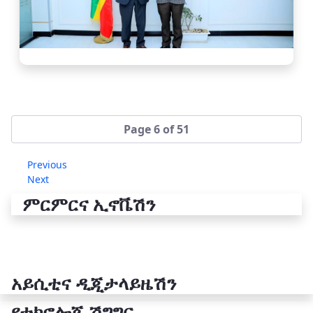
Page 6 of 51
Previous
Next
ምርምርና ኢኖቬሽን
አይሲቲና ዲጂታላይዜሽን
የቴክኖሎጂ ሽግግር