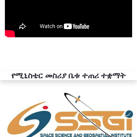
የሚኒስቴር መስሪያ ቤቱ ተጠሪ ተቋማት