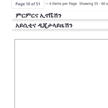
— 6 Items per Page
Showing 55 - 60 o
Page 10 of 51
ምርምርና ኢኖቬሽን
አይሲቲና ዲጂታላይዜሽን