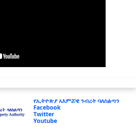
የኢትዮጵያ አእምሯዊ ንብረት ባለስልጣን
Facebook
Twitter
Youtube