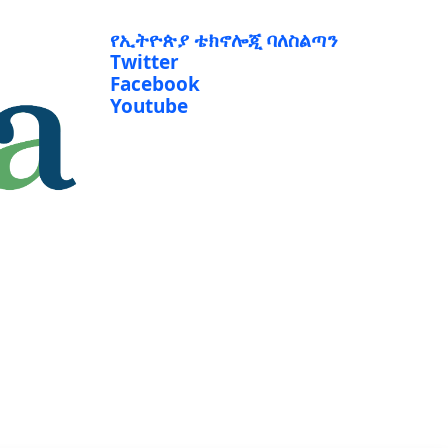
የኢትዮጵያ ቴክኖሎጂ ባለስልጣን
Twitter
Facebook
Youtube