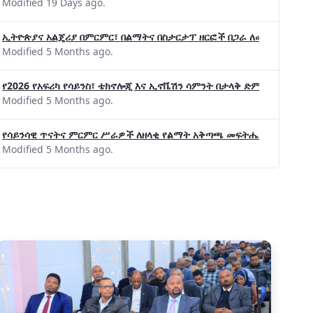
Modified 19 Days ago.
ኢትዮጵያና አልጄሪያ በምርምር፣ በልማትና በስታርታፕ ዘርፎች በጋራ ለመስራት መከሩ፡፡
Modified 5 Months ago.
የልማት አጋሮች በአባልነት የየያዘ የኢኖቬሽን፣የዲጅታል ኢኮኖ
የ2026 የአፍሪካ የሳይንስ፣ ቴክኖሎጂ እና ኢኖቬሽን ሳምንት በታላቅ ድምቀት ተጠናቀቀ
የኢንፎርሜሽን ቴክኖሎጂ የጋራ ግብረሃይል ተቋቋመ
Modified 5 Months ago.
የሳይንሳዊ ጥናትና ምርምር ሥራዎች ለዘላቂ የልማት አቅጣጫ መፍትሔ ጠቋሚ መሆና
Modified 5 Months ago.