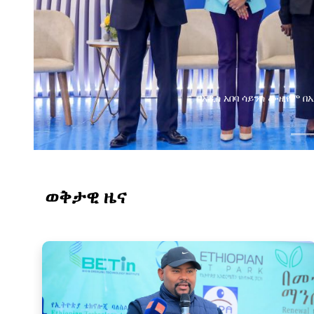
በአዲስ አበባ ሳይንስ ሙዚየም በኢትዮጵያ ዲጂታል
ወቅታዊ ዜና