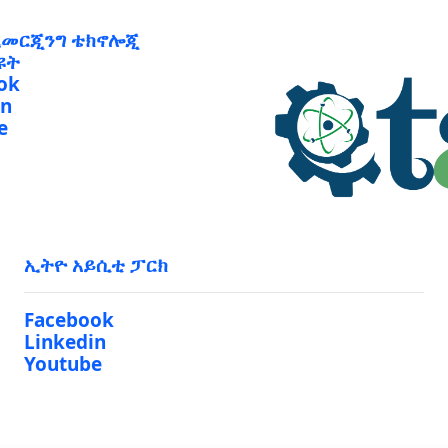
ኢመርጂንግ ቴክኖሎጂ
ዩት
ok
in
e
ኢትዮ አይሲቲ ፓርክ
Facebook
Linkedin
Youtube