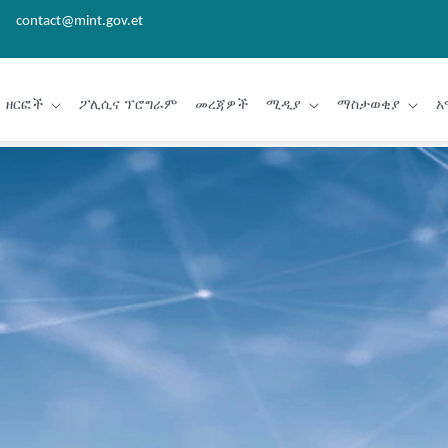
contact@mint.gov.et
ዘርፎች
ፖሊሲና ፕሮግራም
መረጃዎች
ሚዲያ
ማስታወቂያ
አ