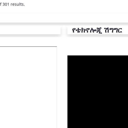
f 301 results.
የቴክኖሎጂ ሽግግር