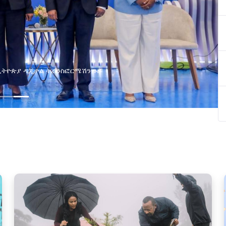
 ትራንስፎርሜሽን ጉዞ