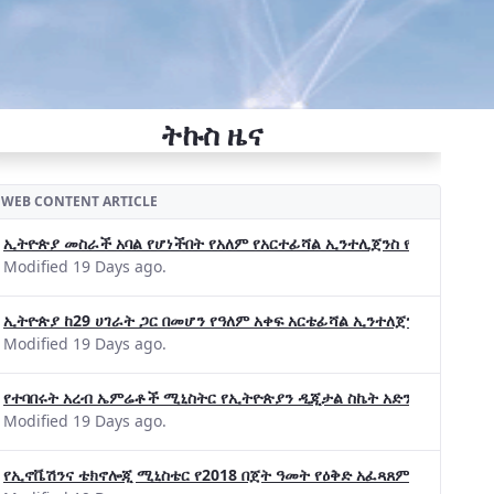
ትኩስ ዜና
WEB CONTENT ARTICLE
ኢትዮጵያ መስራች አባል የሆነችበት የአለም የአርተፊሻል ኢንተሊጀንስ የትብብር ድርጅት (Wo
Modified 19 Days ago.
ኢትዮጵያ ከ29 ሀገራት ጋር በመሆን የዓለም አቀፍ አርቴፊሻል ኢንተለጀንስ ትብብር 
Modified 19 Days ago.
የተባበሩት አረብ ኤምሬቶች ሚኒስትር የኢትዮጵያን ዲጂታል ስኬት አድንቀዋል —የኢት
Modified 19 Days ago.
የኢኖቬሽንና ቴክኖሎጂ ሚኒስቴር የ2018 በጀት ዓመት የዕቅድ አፈጻጸምና የቀጣይ አቅ