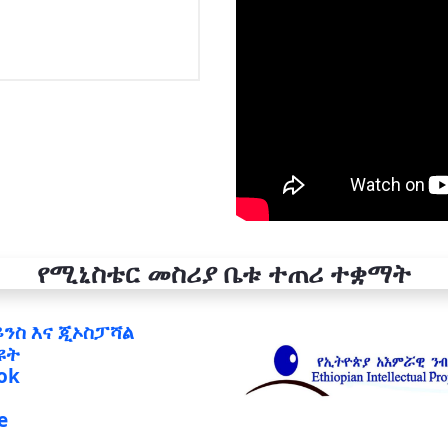
የሚኒስቴር መስሪያ ቤቱ ተጠሪ ተቋማት
ይንስ እና ጂኦስፓሻል
ዩት
ok
e