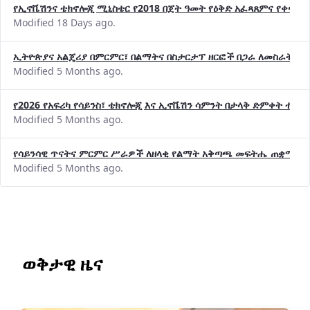
የኢኖቬሽንና ቴክኖሎጂ ሚኒስቴር የ2018 በጀት ዓመት የዕቅድ አፈጻጸምና የቀጣይ 
Modified 18 Days ago.
ኢትዮጵያና አልጄሪያ በምርምር፣ በልማትና በስታርታፕ ዘርፎች በጋራ ለመስራት መከሩ
Modified 5 Months ago.
የ2026 የአፍሪካ የሳይንስ፣ ቴክኖሎጂ እና ኢኖቬሽን ሳምንት በታላቅ ድምቀት ተጠና
Modified 5 Months ago.
የሳይንሳዊ ጥናትና ምርምር ሥራዎች ለዘላቂ የልማት አቅጣጫ መፍትሔ ጠቋሚ መ
Modified 5 Months ago.
ወቅታዊ ዜና