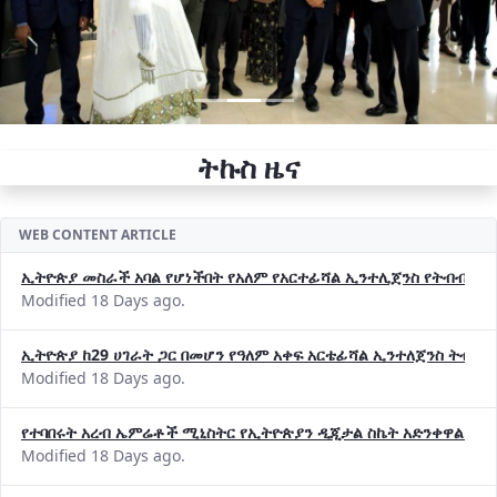
ትኩስ ዜና
WEB CONTENT ARTICLE
ኢትዮጵያ መስራች አባል የሆነችበት የአለም የአርተፊሻል ኢንተሊጀንስ የትብብር ድርጅት (
Modified 18 Days ago.
ኢትዮጵያ ከ29 ሀገራት ጋር በመሆን የዓለም አቀፍ አርቴፊሻል ኢንተለጀንስ ትብብ
Modified 18 Days ago.
የተባበሩት አረብ ኤምሬቶች ሚኒስትር የኢትዮጵያን ዲጂታል ስኬት አድንቀዋል —የ
Modified 18 Days ago.