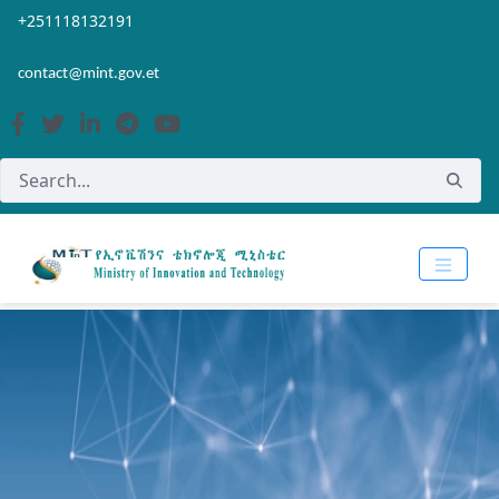
Skip to Main Content
Open Accessibility Menu
+251118132191
contact@mint.gov.et