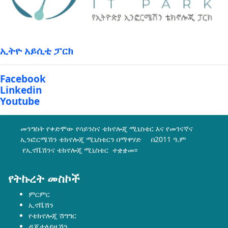
ኢትዮ አይሲቲ ፓርክ
Facebook
Linkedin
Youtube
መንግስት የቀድሞው የሳይንስና ቴክኖሎጂ ሚኒስቴር እና የመገናኛና
ኢንፎርሜሽን ቴክኖሎጂ ሚኒስቴርን በማዋሃድ በ2011 ዓ.ም
የኢኖቬሽንና ቴክኖሎጂ ሚኒስቴር ተቋቋመ፡፡
የትኩረት መስኮች
ምርምር
ኢኖቬሽን
የቴክኖሎጂ ሽግግር
ዲጂታላይዜሽን