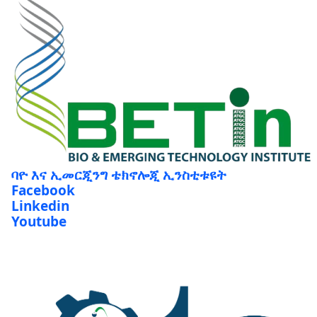
ባዮ እና ኢመርጂንግ ቴክኖሎጂ ኢንስቲቱዩት
Facebook
Linkedin
Youtube