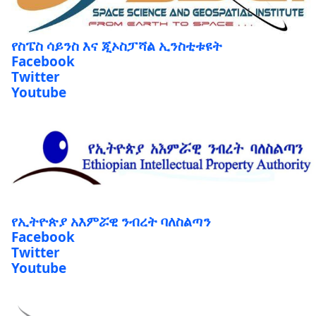
የስፔስ ሳይንስ እና ጂኦስፓሻል ኢንስቲቱዩት
Facebook
Twitter
Youtube
የኢትዮጵያ አእምሯዊ ንብረት ባለስልጣን
Facebook
Twitter
Youtube