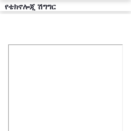
የቴክኖሎጂ ሽግግር