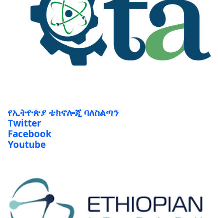
የኢትዮጵያ ቴክኖሎጂ ባለስልጣን
Twitter
Facebook
Youtube