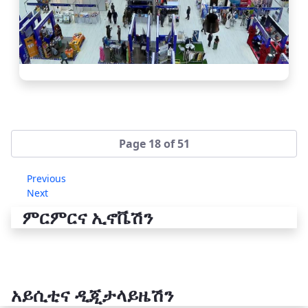
Page 18 of 51
Previous
Next
ምርምርና ኢኖቬሽን
አይሲቲና ዲጂታላይዜሽን