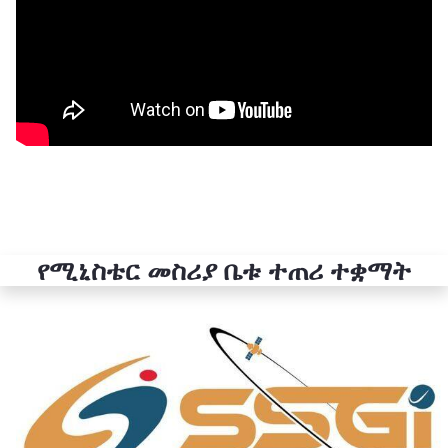
የሚኒስቴር መስሪያ ቤቱ ተጠሪ ተቋማት