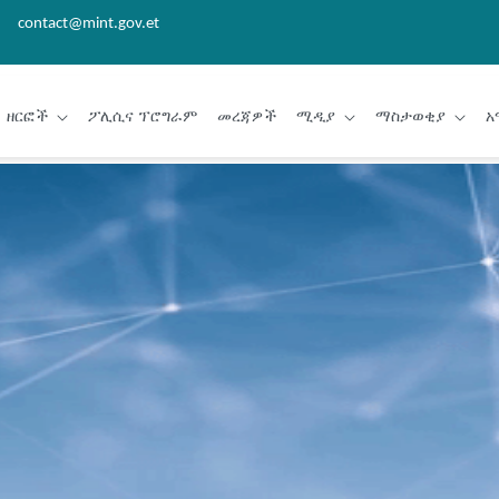
contact@mint.gov.et
ዘርፎች
ፖሊሲና ፕሮግራም
መረጃዎች
ሚዲያ
ማስታወቂያ
አ