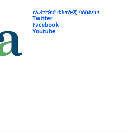
የኢትዮጵያ ቴክኖሎጂ ባለስልጣን
Twitter
Facebook
Youtube