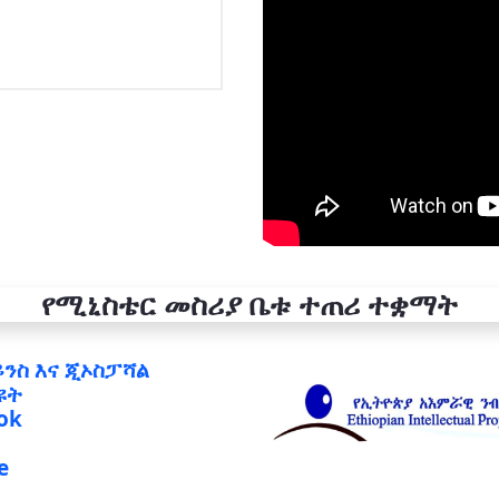
የሚኒስቴር መስሪያ ቤቱ ተጠሪ ተቋማት
ይንስ እና ጂኦስፓሻል
ዩት
ok
e