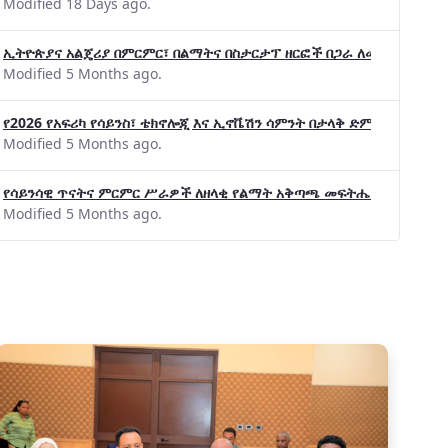
Modified 18 Days ago.
ኢትዮጵያና አልጄሪያ በምርምር፣ በልማትና በስታርታፕ ዘርፎች በጋራ ለመስራት መከሩ፡፡
Modified 5 Months ago.
የ2026 የአፍሪካ የሳይንስ፣ ቴክኖሎጂ እና ኢኖቬሽን ሳምንት በታላቅ ድምቀት ተጠናቀቀ
Modified 5 Months ago.
የሳይንሳዊ ጥናትና ምርምር ሥራዎች ለዘላቂ የልማት አቅጣጫ መፍትሔ ጠቋሚ መሆና
Modified 5 Months ago.