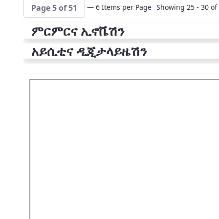
— 6 Items per Page
Showing 25 - 30 of 
Page 5 of 51
ምርምርና ኢኖቬሽን
አይሲቲና ዲጂታላይዜሽን