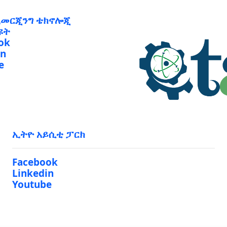
ኢመርጂንግ ቴክኖሎጂ
ዩት
ok
in
e
ኢትዮ አይሲቲ ፓርክ
Facebook
Linkedin
Youtube