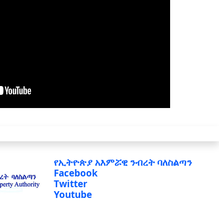
የኢትዮጵያ አእምሯዊ ንብረት ባለስልጣን
Facebook
Twitter
Youtube