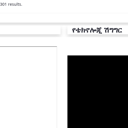
301 results.
የቴክኖሎጂ ሽግግር