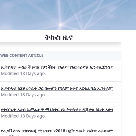
ትኩስ ዜና
WEB CONTENT ARTICLE
ኢትዮጵያ መስራች አባል የሆነችበት የአለም የአርተፊሻል ኢንተሊጀንስ የትብብር ድርጅት (Wo
Modified 18 Days ago.
ኢትዮጵያ ከ29 ሀገራት ጋር በመሆን የዓለም አቀፍ አርቴፊሻል ኢንተለጀንስ ትብብር 
Modified 18 Days ago.
የተባበሩት አረብ ኤምሬቶች ሚኒስትር የኢትዮጵያን ዲጂታል ስኬት አድንቀዋል —የኢት
Modified 18 Days ago.
የኢኖቬሽንና ቴክኖሎጂ ሚኒስቴር የ2018 በጀት ዓመት የዕቅድ አፈጻጸምና የቀጣይ አቅ