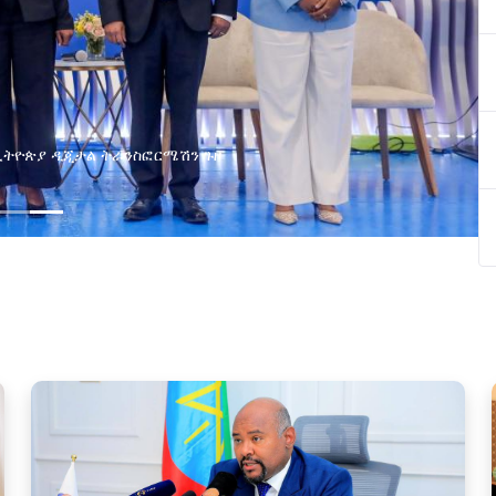
የልማት አጋሮች በአባልነት የየያዘ የኢኖቬሽን፣የዲጅታል ኢኮኖሚ እና
የኢንፎርሜሽን ቴክኖሎጂ የጋራ ግብረሃይል ተቋቋመ