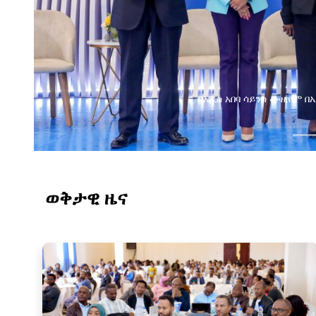
ወቅታዊ ዜና