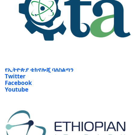
የኢትዮጵያ ቴክኖሎጂ ባለስልጣን
Twitter
Facebook
Youtube