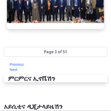
Page 3 of 51
Previous
Next
ምርምርና ኢኖቬሽን
አይሲቲና ዲጂታላይዜሽን
የቴክኖሎጂ ሽግግር