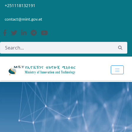
Skip to Main Content
Open Accessibility Menu
+251118132191
contact@mint.gov.et