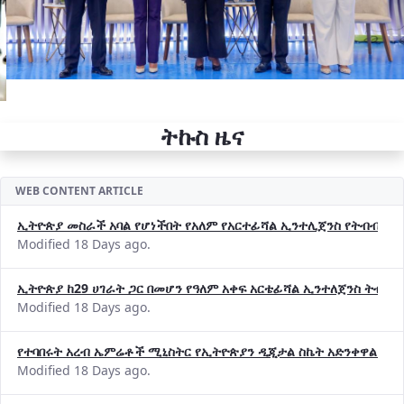
ትኩስ ዜና
WEB CONTENT ARTICLE
ኢትዮጵያ መስራች አባል የሆነችበት የአለም የአርተፊሻል ኢንተሊጀንስ የትብብር ድርጅት (
Modified 18 Days ago.
ኢትዮጵያ ከ29 ሀገራት ጋር በመሆን የዓለም አቀፍ አርቴፊሻል ኢንተለጀንስ ትብብ
Modified 18 Days ago.
የተባበሩት አረብ ኤምሬቶች ሚኒስትር የኢትዮጵያን ዲጂታል ስኬት አድንቀዋል —የ
Modified 18 Days ago.
የኢኖቬሽንና ቴክኖሎጂ ሚኒስቴር የ2018 በጀት ዓመት የዕቅድ አፈጻጸምና የቀጣይ 