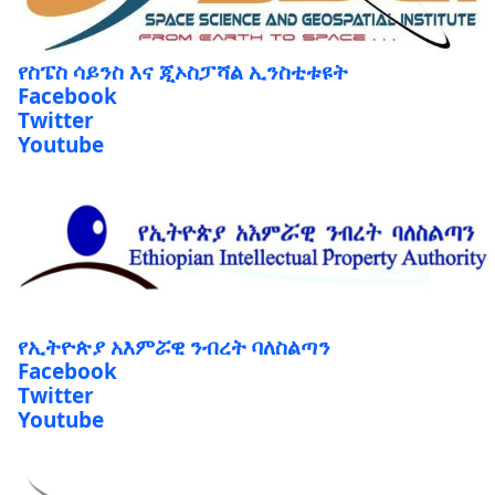
የስፔስ ሳይንስ እና ጂኦስፓሻል ኢንስቲቱዩት
Facebook
Twitter
Youtube
የኢትዮጵያ አእምሯዊ ንብረት ባለስልጣን
Facebook
Twitter
Youtube