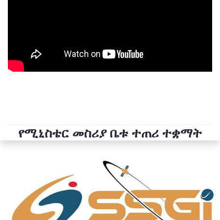
የሚኒስቴር መስሪያ ቤቱ ተጠሪ ተቋማት