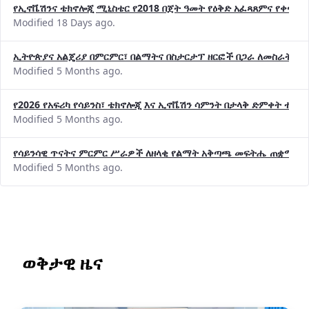
Modified 18 Days ago.
ኢትዮጵያና አልጄሪያ በምርምር፣ በልማትና በስታርታፕ ዘርፎች በጋራ ለመስራት መከሩ
Modified 5 Months ago.
የ2026 የአፍሪካ የሳይንስ፣ ቴክኖሎጂ እና ኢኖቬሽን ሳምንት በታላቅ ድምቀት ተጠና
Modified 5 Months ago.
የሳይንሳዊ ጥናትና ምርምር ሥራዎች ለዘላቂ የልማት አቅጣጫ መፍትሔ ጠቋሚ መ
Modified 5 Months ago.
ወቅታዊ ዜና