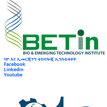
ባዮ እና ኢመርጂንግ ቴክኖሎጂ ኢንስቲቱዩት
Facebook
Linkedin
Youtube