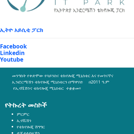
ኢትዮ አይሲቲ ፓርክ
Facebook
Linkedin
Youtube
መንግስት የቀድሞው የሳይንስና ቴክኖሎጂ ሚኒስቴር እና የመገናኛና
ኢንፎርሜሽን ቴክኖሎጂ ሚኒስቴርን በማዋሃድ በ2011 ዓ.ም
የኢኖቬሽንና ቴክኖሎጂ ሚኒስቴር ተቋቋመ፡፡
የትኩረት መስኮች
ምርምር
ኢኖቬሽን
የቴክኖሎጂ ሽግግር
ዲጂታላይዜሽን