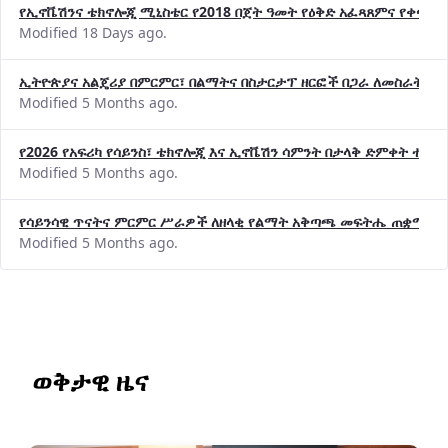
Modified 18 Days ago.
ኢትዮጵያና አልጄሪያ በምርምር፣ በልማትና በስታርታፕ ዘርፎች በጋራ ለመስራት መከሩ
Modified 5 Months ago.
የ2026 የአፍሪካ የሳይንስ፣ ቴክኖሎጂ እና ኢኖቬሽን ሳምንት በታላቅ ድምቀት ተጠና
Modified 5 Months ago.
የሳይንሳዊ ጥናትና ምርምር ሥራዎች ለዘላቂ የልማት አቅጣጫ መፍትሔ ጠቋሚ መ
Modified 5 Months ago.
ወቅታዊ ዜና