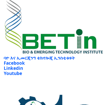
ባዮ እና ኢመርጂንግ ቴክኖሎጂ ኢንስቲቱዩት
Facebook
Linkedin
Youtube