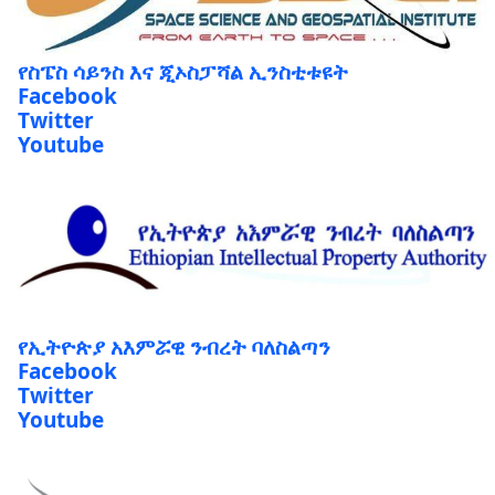
የስፔስ ሳይንስ እና ጂኦስፓሻል ኢንስቲቱዩት
Facebook
Twitter
Youtube
የኢትዮጵያ አእምሯዊ ንብረት ባለስልጣን
Facebook
Twitter
Youtube