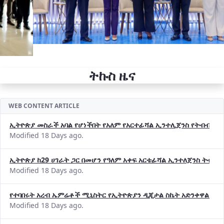
ትኩስ ዜና
WEB CONTENT ARTICLE
ኢትዮጵያ መስራች አባል የሆነችበት የአለም የአርተፊሻል ኢንተሊጀንስ የትብብር ድርጅት (
Modified 18 Days ago.
ኢትዮጵያ ከ29 ሀገራት ጋር በመሆን የዓለም አቀፍ አርቴፊሻል ኢንተለጀንስ ትብብ
Modified 18 Days ago.
የተባበሩት አረብ ኤምሬቶች ሚኒስትር የኢትዮጵያን ዲጂታል ስኬት አድንቀዋል —የ
Modified 18 Days ago.
የኢኖቬሽንና ቴክኖሎጂ ሚኒስቴር የ2018 በጀት ዓመት የዕቅድ አፈጻጸምና የቀጣይ 