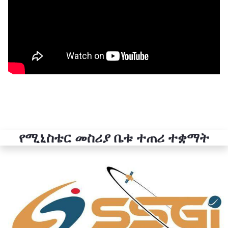
የሚኒስቴር መስሪያ ቤቱ ተጠሪ ተቋማት