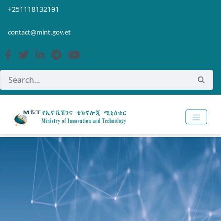
Skip to Main Content
Open Accessibility Menu
+251118132191
contact@mint.gov.et