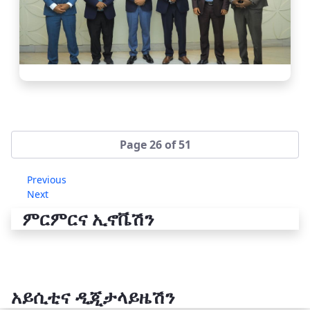
Page 26 of 51
Previous
Next
ምርምርና ኢኖቬሽን
አይሲቲና ዲጂታላይዜሽን
የቴክኖሎጂ ሽግግር