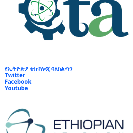
የኢትዮጵያ ቴክኖሎጂ ባለስልጣን
Twitter
Facebook
Youtube