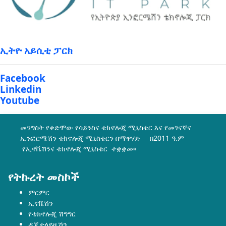
ኢትዮ አይሲቲ ፓርክ
Facebook
Linkedin
Youtube
መንግስት የቀድሞው የሳይንስና ቴክኖሎጂ ሚኒስቴር እና የመገናኛና
ኢንፎርሜሽን ቴክኖሎጂ ሚኒስቴርን በማዋሃድ በ2011 ዓ.ም
የኢኖቬሽንና ቴክኖሎጂ ሚኒስቴር ተቋቋመ፡፡
የትኩረት መስኮች
ምርምር
ኢኖቬሽን
የቴክኖሎጂ ሽግግር
ዲጂታላይዜሽን