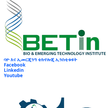
ባዮ እና ኢመርጂንግ ቴክኖሎጂ ኢንስቲቱዩት
Facebook
Linkedin
Youtube