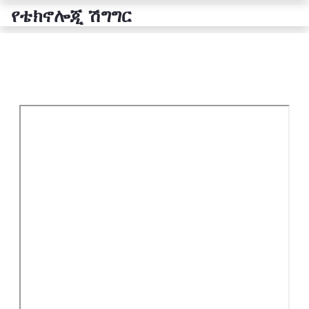
የቴክኖሎጂ ሽግግር