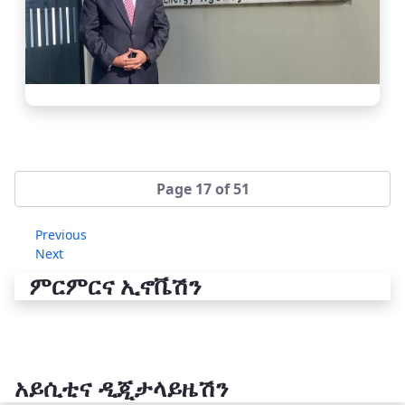
Page 17 of 51
Previous
Next
ምርምርና ኢኖቬሽን
አይሲቲና ዲጂታላይዜሽን