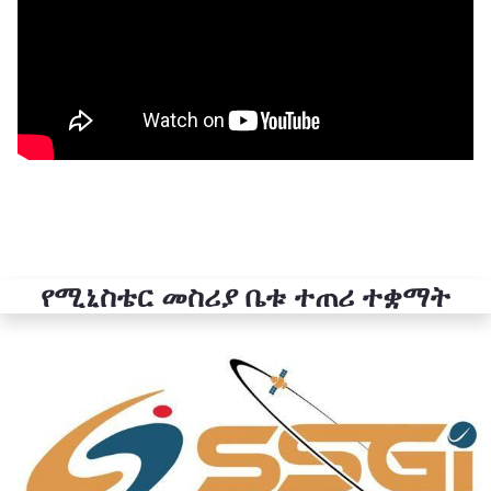
የሚኒስቴር መስሪያ ቤቱ ተጠሪ ተቋማት