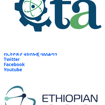
የኢትዮጵያ ቴክኖሎጂ ባለስልጣን
Twitter
Facebook
Youtube