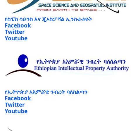
የስፔስ ሳይንስ እና ጂኦስፓሻል ኢንስቲቱዩት
Facebook
Twitter
Youtube
የኢትዮጵያ አእምሯዊ ንብረት ባለስልጣን
Facebook
Twitter
Youtube