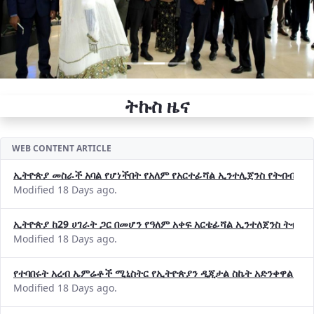
ትኩስ ዜና
WEB CONTENT ARTICLE
ኢትዮጵያ መስራች አባል የሆነችበት የአለም የአርተፊሻል ኢንተሊጀንስ የትብብር ድርጅት (
Modified 18 Days ago.
ኢትዮጵያ ከ29 ሀገራት ጋር በመሆን የዓለም አቀፍ አርቴፊሻል ኢንተለጀንስ ትብብ
Modified 18 Days ago.
የተባበሩት አረብ ኤምሬቶች ሚኒስትር የኢትዮጵያን ዲጂታል ስኬት አድንቀዋል —የ
Modified 18 Days ago.