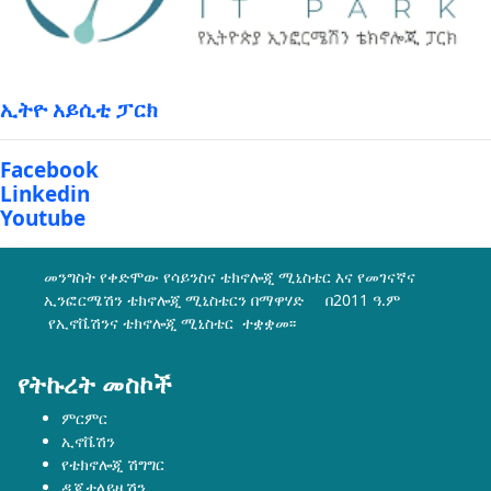
ኢትዮ አይሲቲ ፓርክ
Facebook
Linkedin
Youtube
መንግስት የቀድሞው የሳይንስና ቴክኖሎጂ ሚኒስቴር እና የመገናኛና
ኢንፎርሜሽን ቴክኖሎጂ ሚኒስቴርን በማዋሃድ በ2011 ዓ.ም
የኢኖቬሽንና ቴክኖሎጂ ሚኒስቴር ተቋቋመ፡፡
የትኩረት መስኮች
ምርምር
ኢኖቬሽን
የቴክኖሎጂ ሽግግር
ዲጂታላይዜሽን