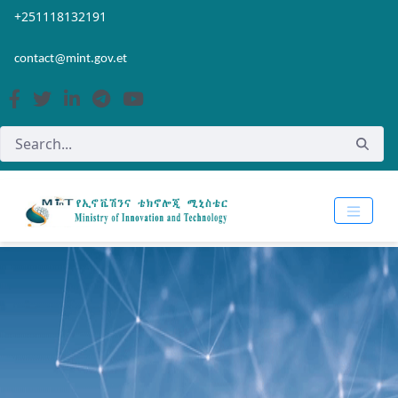
Skip to Main Content
Open Accessibility Menu
+251118132191
contact@mint.gov.et