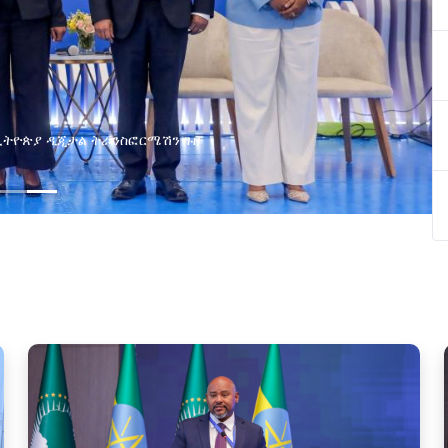
ያዘ የኢኖቬሽን፣የዲጅታል ኢኮኖሚ እና
ጂ የጋራ ግብረሃይል ተቋቋመ