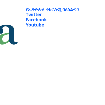
የኢትዮጵያ ቴክኖሎጂ ባለስልጣን
Twitter
Facebook
Youtube