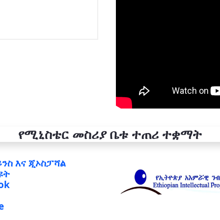
የሚኒስቴር መስሪያ ቤቱ ተጠሪ ተቋማት
ይንስ እና ጂኦስፓሻል
ዩት
ok
e