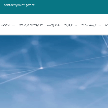
contact@mint.gov.et
ዘርፎች
ፖሊሲና ፕሮግራም
መረጃዎች
ሚዲያ
ማስታወቂያ
አ