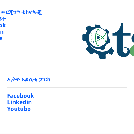
ኢመርጂንግ ቴክኖሎጂ
ዩት
ok
in
e
ኢትዮ አይሲቲ ፓርክ
Facebook
Linkedin
Youtube