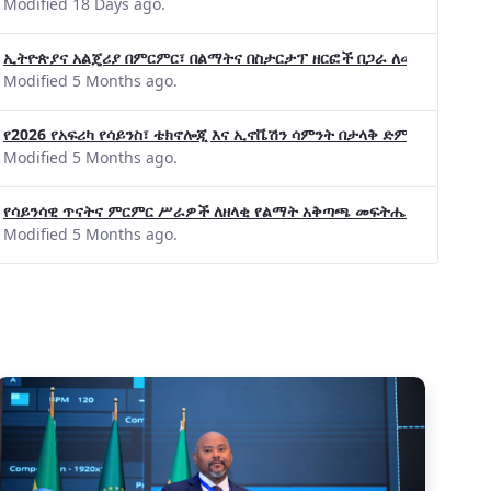
Modified 18 Days ago.
ኢትዮጵያና አልጄሪያ በምርምር፣ በልማትና በስታርታፕ ዘርፎች በጋራ ለመስራት መከሩ፡፡
Modified 5 Months ago.
የ2026 የአፍሪካ የሳይንስ፣ ቴክኖሎጂ እና ኢኖቬሽን ሳምንት በታላቅ ድምቀት ተጠናቀቀ
Modified 5 Months ago.
የሳይንሳዊ ጥናትና ምርምር ሥራዎች ለዘላቂ የልማት አቅጣጫ መፍትሔ ጠቋሚ መሆና
Modified 5 Months ago.