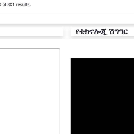
 of 301 results.
የቴክኖሎጂ ሽግግር