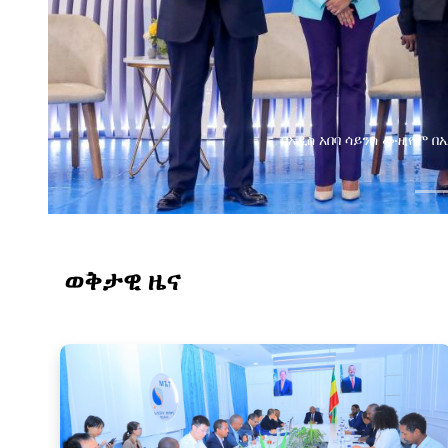
የልማት አጋሮች በአባልነት የየ
የኢንፎርሜሽን ቴክኖሎ
ወቅታዊ ዜና