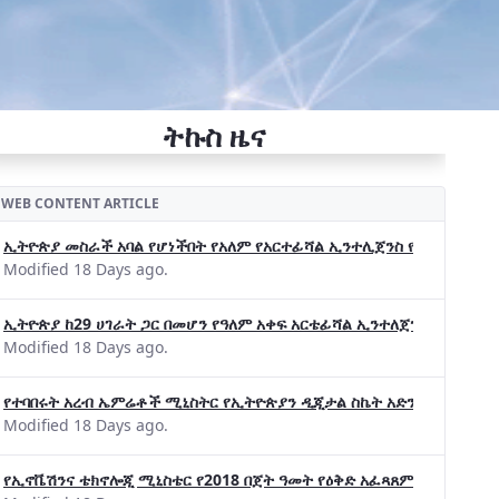
ትኩስ ዜና
WEB CONTENT ARTICLE
ኢትዮጵያ መስራች አባል የሆነችበት የአለም የአርተፊሻል ኢንተሊጀንስ የትብብር ድርጅት (Wo
Modified 18 Days ago.
ኢትዮጵያ ከ29 ሀገራት ጋር በመሆን የዓለም አቀፍ አርቴፊሻል ኢንተለጀንስ ትብብር 
Modified 18 Days ago.
የተባበሩት አረብ ኤምሬቶች ሚኒስትር የኢትዮጵያን ዲጂታል ስኬት አድንቀዋል —የኢት
Modified 18 Days ago.
የኢኖቬሽንና ቴክኖሎጂ ሚኒስቴር የ2018 በጀት ዓመት የዕቅድ አፈጻጸምና የቀጣይ አቅ