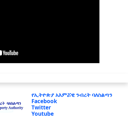
የኢትዮጵያ አእምሯዊ ንብረት ባለስልጣን
Facebook
Twitter
Youtube