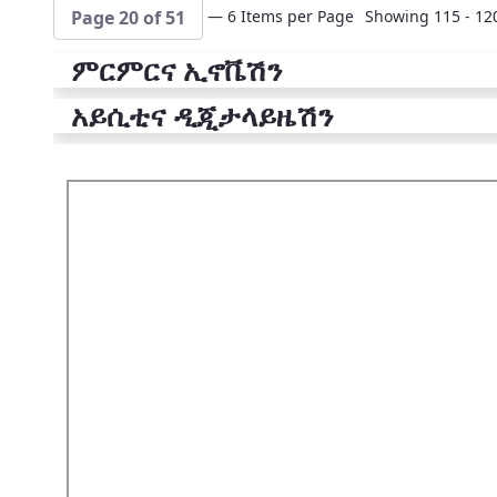
— 6 Items per Page
Showing 115 - 120
Page 20 of 51
ምርምርና ኢኖቬሽን
አይሲቲና ዲጂታላይዜሽን