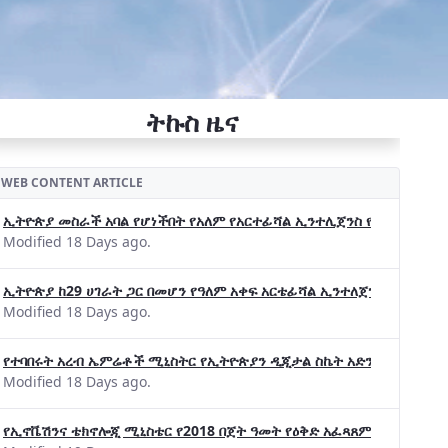
ትኩስ ዜና
WEB CONTENT ARTICLE
ኢትዮጵያ መስራች አባል የሆነችበት የአለም የአርተፊሻል ኢንተሊጀንስ የትብብር ድርጅት (Wo
Modified 18 Days ago.
ኢትዮጵያ ከ29 ሀገራት ጋር በመሆን የዓለም አቀፍ አርቴፊሻል ኢንተለጀንስ ትብብር 
Modified 18 Days ago.
የተባበሩት አረብ ኤምሬቶች ሚኒስትር የኢትዮጵያን ዲጂታል ስኬት አድንቀዋል —የኢት
Modified 18 Days ago.
የኢኖቬሽንና ቴክኖሎጂ ሚኒስቴር የ2018 በጀት ዓመት የዕቅድ አፈጻጸምና የቀጣይ አቅ