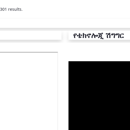
301 results.
የቴክኖሎጂ ሽግግር