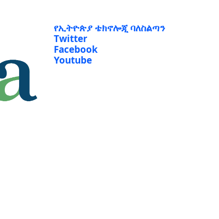
የኢትዮጵያ ቴክኖሎጂ ባለስልጣን
Twitter
Facebook
Youtube