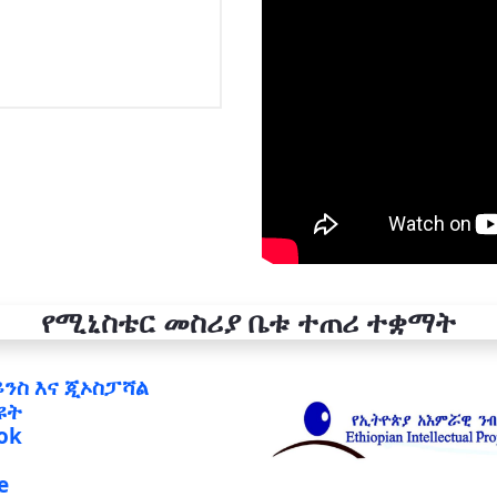
የሚኒስቴር መስሪያ ቤቱ ተጠሪ ተቋማት
ይንስ እና ጂኦስፓሻል
ዩት
ok
e