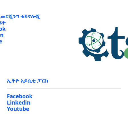
ኢመርጂንግ ቴክኖሎጂ
ዩት
ok
in
e
ኢትዮ አይሲቲ ፓርክ
Facebook
Linkedin
Youtube