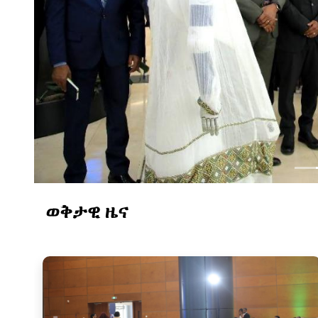
ወቅታዊ ዜና