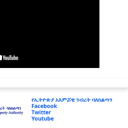
የኢትዮጵያ አእምሯዊ ንብረት ባለስልጣን
Facebook
Twitter
Youtube