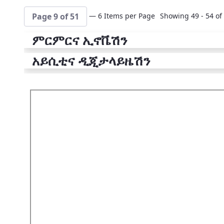
— 6 Items per Page
Showing 49 - 54 of 
Page 9 of 51
ምርምርና ኢኖቬሽን
አይሲቲና ዲጂታላይዜሽን