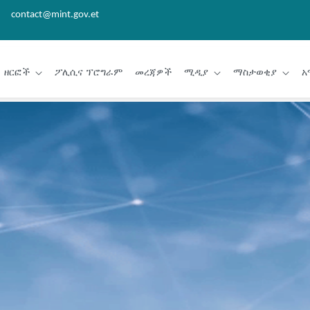
contact@mint.gov.et
ዘርፎች
ፖሊሲና ፕሮግራም
መረጃዎች
ሚዲያ
ማስታወቂያ
አ