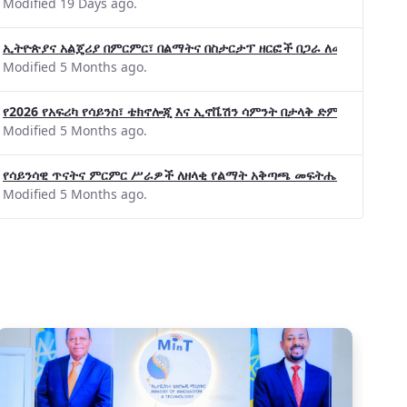
Modified 19 Days ago.
ኢትዮጵያና አልጄሪያ በምርምር፣ በልማትና በስታርታፕ ዘርፎች በጋራ ለመስራት መከሩ፡፡
Modified 5 Months ago.
የ2026 የአፍሪካ የሳይንስ፣ ቴክኖሎጂ እና ኢኖቬሽን ሳምንት በታላቅ ድምቀት ተጠናቀቀ
Modified 5 Months ago.
የሳይንሳዊ ጥናትና ምርምር ሥራዎች ለዘላቂ የልማት አቅጣጫ መፍትሔ ጠቋሚ መሆና
Modified 5 Months ago.