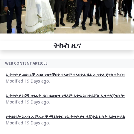
ትኩስ ዜና
WEB CONTENT ARTICLE
ኢትዮጵያ መስራች አባል የሆነችበት የአለም የአርተፊሻል ኢንተሊጀንስ የትብብር ድርጅት (
Modified 19 Days ago.
ኢትዮጵያ ከ29 ሀገራት ጋር በመሆን የዓለም አቀፍ አርቴፊሻል ኢንተለጀንስ ትብብ
Modified 19 Days ago.
የተባበሩት አረብ ኤምሬቶች ሚኒስትር የኢትዮጵያን ዲጂታል ስኬት አድንቀዋል —የ
Modified 19 Days ago.