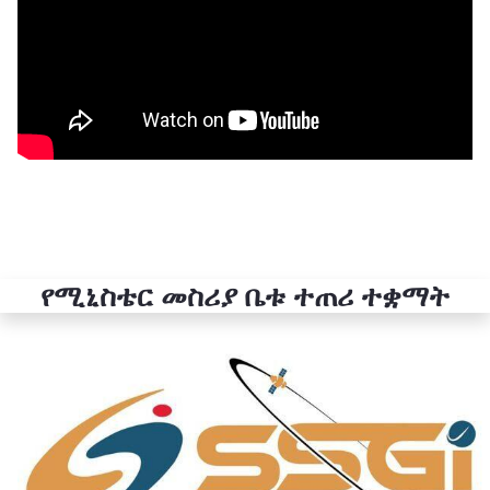
የሚኒስቴር መስሪያ ቤቱ ተጠሪ ተቋማት