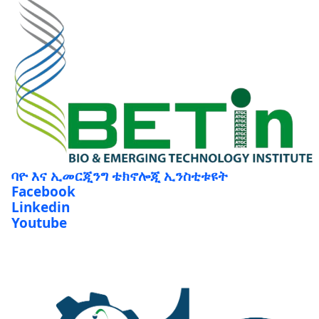
ባዮ እና ኢመርጂንግ ቴክኖሎጂ ኢንስቲቱዩት
Facebook
Linkedin
Youtube