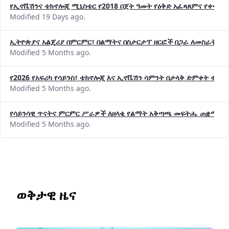
የኢኖቬሽንና ቴክኖሎጂ ሚኒስቴር የ2018 በጀት ዓመት የዕቅድ አፈጻጸምና የቀጣይ 
Modified 19 Days ago.
ኢትዮጵያና አልጄሪያ በምርምር፣ በልማትና በስታርታፕ ዘርፎች በጋራ ለመስራት መከሩ
Modified 5 Months ago.
የ2026 የአፍሪካ የሳይንስ፣ ቴክኖሎጂ እና ኢኖቬሽን ሳምንት በታላቅ ድምቀት ተጠና
Modified 5 Months ago.
የሳይንሳዊ ጥናትና ምርምር ሥራዎች ለዘላቂ የልማት አቅጣጫ መፍትሔ ጠቋሚ መ
Modified 5 Months ago.
ወቅታዊ ዜና