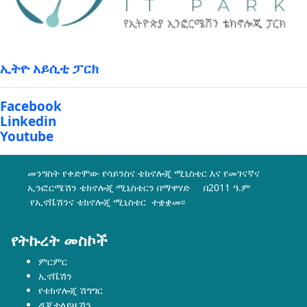
ኢትዮ አይሲቲ ፓርክ
Facebook
Linkedin
Youtube
መንግስት የቀድሞው የሳይንስና ቴክኖሎጂ ሚኒስቴር እና የመገናኛና
ኢንፎርሜሽን ቴክኖሎጂ ሚኒስቴርን በማዋሃድ በ2011 ዓ.ም
የኢኖቬሽንና ቴክኖሎጂ ሚኒስቴር ተቋቋመ፡፡
የትኩረት መስኮች
ምርምር
ኢኖቬሽን
የቴክኖሎጂ ሽግግር
ዲጂታላይዜሽን