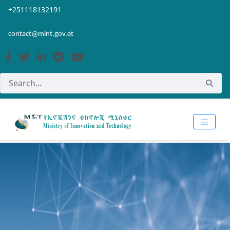
Skip to Main Content
Open Accessibility Menu
+251118132191
contact@mint.gov.et