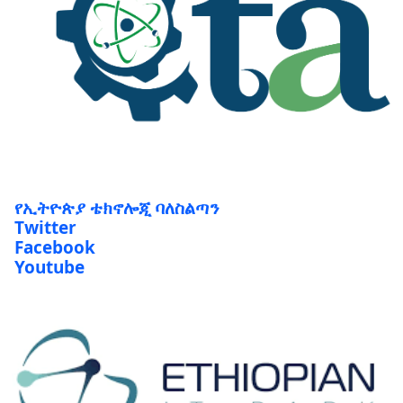
የኢትዮጵያ ቴክኖሎጂ ባለስልጣን
Twitter
Facebook
Youtube