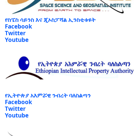
የስፔስ ሳይንስ እና ጂኦስፓሻል ኢንስቲቱዩት
Facebook
Twitter
Youtube
የኢትዮጵያ አእምሯዊ ንብረት ባለስልጣን
Facebook
Twitter
Youtube