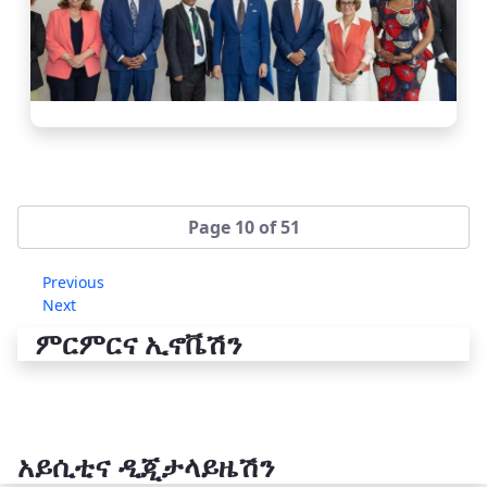
Page 10 of 51
Previous
Next
ምርምርና ኢኖቬሽን
አይሲቲና ዲጂታላይዜሽን