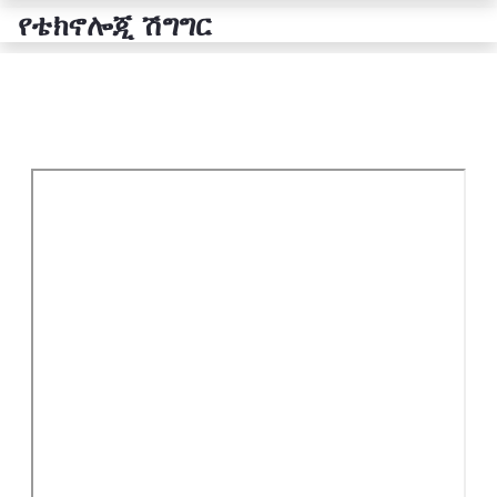
የቴክኖሎጂ ሽግግር