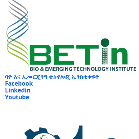
ባዮ እና ኢመርጂንግ ቴክኖሎጂ ኢንስቲቱዩት
Facebook
Linkedin
Youtube