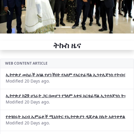
ትኩስ ዜና
WEB CONTENT ARTICLE
ኢትዮጵያ መስራች አባል የሆነችበት የአለም የአርተፊሻል ኢንተሊጀንስ የትብብር ድርጅት (
Modified 20 Days ago.
ኢትዮጵያ ከ29 ሀገራት ጋር በመሆን የዓለም አቀፍ አርቴፊሻል ኢንተለጀንስ ትብብ
Modified 20 Days ago.
የተባበሩት አረብ ኤምሬቶች ሚኒስትር የኢትዮጵያን ዲጂታል ስኬት አድንቀዋል —የ
Modified 20 Days ago.