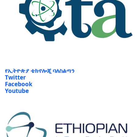
የኢትዮጵያ ቴክኖሎጂ ባለስልጣን
Twitter
Facebook
Youtube