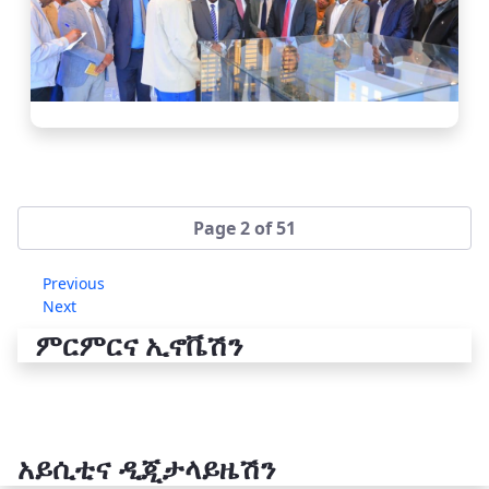
Page 2 of 51
Previous
Next
ምርምርና ኢኖቬሽን
አይሲቲና ዲጂታላይዜሽን