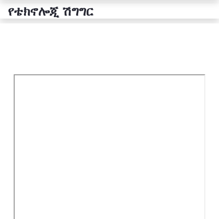
የቴክኖሎጂ ሽግግር