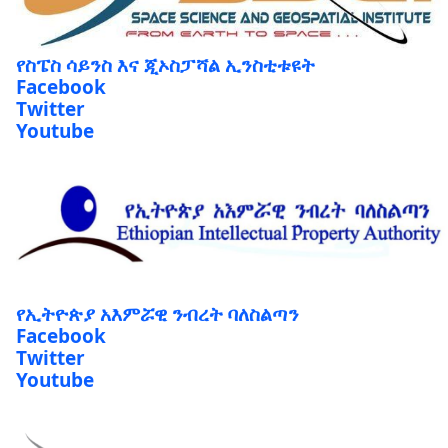
የስፔስ ሳይንስ እና ጂኦስፓሻል ኢንስቲቱዩት
Facebook
Twitter
Youtube
የኢትዮጵያ አእምሯዊ ንብረት ባለስልጣን
Facebook
Twitter
Youtube