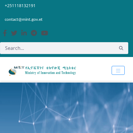
Skip to Main Content
Open Accessibility Menu
+251118132191
contact@mint.gov.et