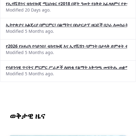
የኢኖቬሽንና ቴክኖሎጂ ሚኒስቴር የ2018 በጀት ዓመት የዕቅድ አፈጻጸምና የቀጣይ 
Modified 20 Days ago.
ኢትዮጵያና አልጄሪያ በምርምር፣ በልማትና በስታርታፕ ዘርፎች በጋራ ለመስራት መከሩ
Modified 5 Months ago.
የ2026 የአፍሪካ የሳይንስ፣ ቴክኖሎጂ እና ኢኖቬሽን ሳምንት በታላቅ ድምቀት ተጠና
Modified 5 Months ago.
የሳይንሳዊ ጥናትና ምርምር ሥራዎች ለዘላቂ የልማት አቅጣጫ መፍትሔ ጠቋሚ መ
Modified 5 Months ago.
ወቅታዊ ዜና