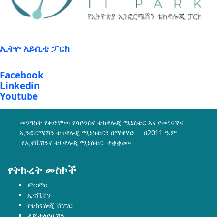
ኢትዮ አይሲቲ ፓርክ
Facebook
Linkedin
Youtube
መንግስት የቀድሞው የሳይንስና ቴክኖሎጂ ሚኒስቴር እና የመገናኛና
ኢንፎርሜሽን ቴክኖሎጂ ሚኒስቴርን በማዋሃድ በ2011 ዓ.ም
የኢኖቬሽንና ቴክኖሎጂ ሚኒስቴር ተቋቋመ፡፡
የትኩረት መስኮች
ምርምር
ኢኖቬሽን
የቴክኖሎጂ ሽግግር
ዲጂታላይዜሽን