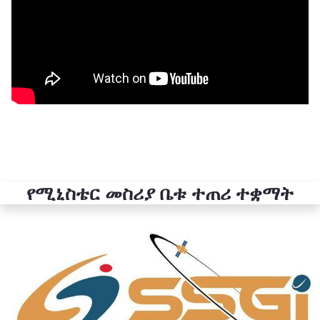
የሚኒስቴር መስሪያ ቤቱ ተጠሪ ተቋማት