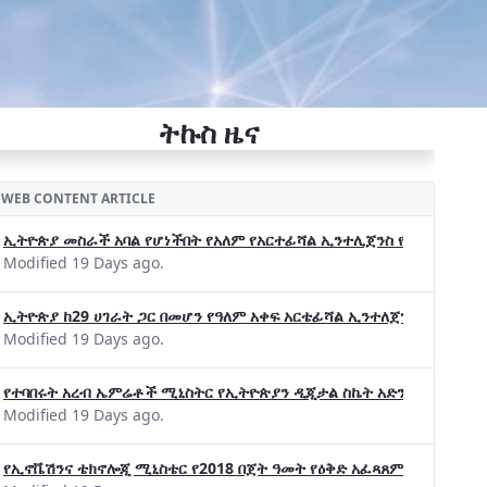
ትኩስ ዜና
WEB CONTENT ARTICLE
ኢትዮጵያ መስራች አባል የሆነችበት የአለም የአርተፊሻል ኢንተሊጀንስ የትብብር ድርጅት (Wo
Modified 19 Days ago.
ኢትዮጵያ ከ29 ሀገራት ጋር በመሆን የዓለም አቀፍ አርቴፊሻል ኢንተለጀንስ ትብብር 
Modified 19 Days ago.
የተባበሩት አረብ ኤምሬቶች ሚኒስትር የኢትዮጵያን ዲጂታል ስኬት አድንቀዋል —የኢት
Modified 19 Days ago.
የኢኖቬሽንና ቴክኖሎጂ ሚኒስቴር የ2018 በጀት ዓመት የዕቅድ አፈጻጸምና የቀጣይ አቅ