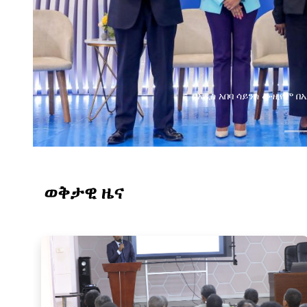
በአዲስ አበባ ሳይንስ ሙዚየም 
ወቅታዊ ዜና