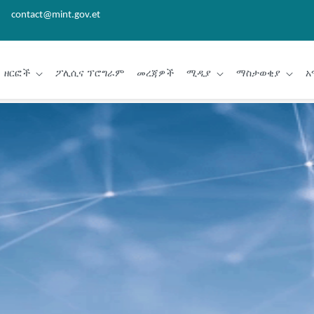
contact@mint.gov.et
ዘርፎች
ፖሊሲና ፕሮግራም
መረጃዎች
ሚዲያ
ማስታወቂያ
አ