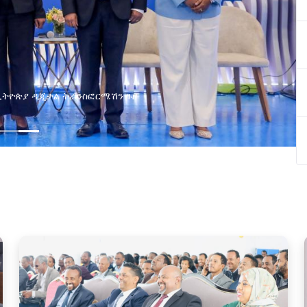
በኢትዮጵያ ዲጂታል ትራንስፎርሜሽን ጉዞ