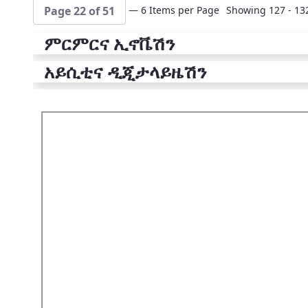
— 6 Items per Page
Showing 127 - 132
Page 22 of 51
ምርምርና ኢኖቬሽን
አይሲቲና ዲጂታላይዜሽን