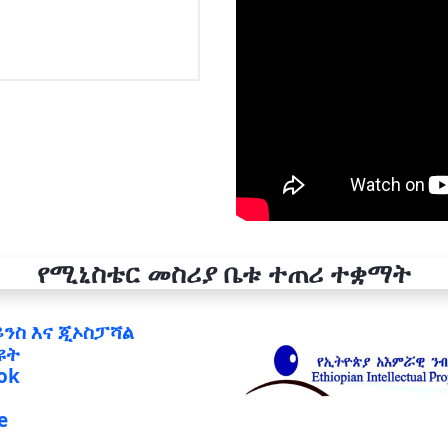
የሚኒስቴር መስሪያ ቤቱ ተጠሪ ተቋማት
ይንስ እና ጂኦስፓሻል
ዩት
ok
e