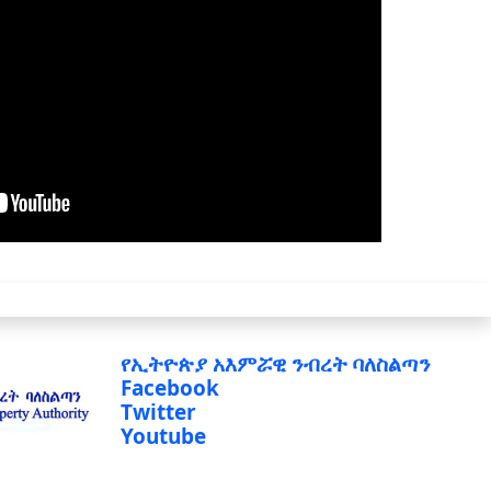
የኢትዮጵያ አእምሯዊ ንብረት ባለስልጣን
Facebook
Twitter
Youtube