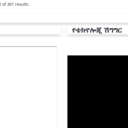
 of 301 results.
የቴክኖሎጂ ሽግግር