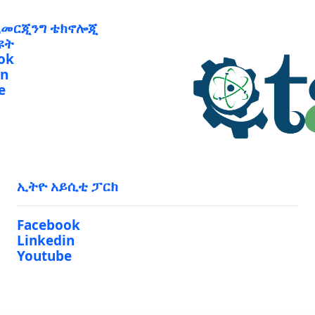
ኢመርጂንግ ቴክኖሎጂ
ዩት
ok
in
e
ኢትዮ አይሲቲ ፓርክ
Facebook
Linkedin
Youtube