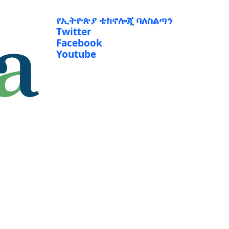
የኢትዮጵያ ቴክኖሎጂ ባለስልጣን
Twitter
Facebook
Youtube