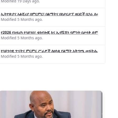
Modified 19 Days ago.
ኢትዮጵያና አልጄሪያ በምርምር፣ በልማትና በስታርታፕ ዘርፎች በጋራ ለመስራት መከሩ፡፡
Modified 5 Months ago.
የ2026 የአፍሪካ የሳይንስ፣ ቴክኖሎጂ እና ኢኖቬሽን ሳምንት በታላቅ ድምቀት ተጠናቀቀ
Modified 5 Months ago.
የሳይንሳዊ ጥናትና ምርምር ሥራዎች ለዘላቂ የልማት አቅጣጫ መፍትሔ ጠቋሚ መሆና
Modified 5 Months ago.