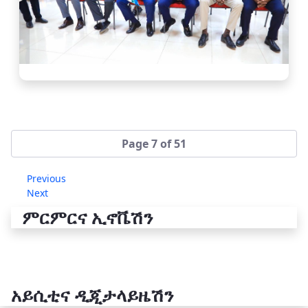
Page 7 of 51
Previous
Next
ምርምርና ኢኖቬሽን
አይሲቲና ዲጂታላይዜሽን