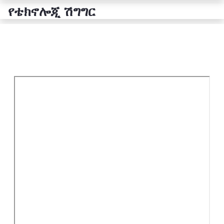
የቴክኖሎጂ ሽግግር