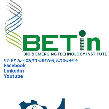
ባዮ እና ኢመርጂንግ ቴክኖሎጂ ኢንስቲቱዩት
Facebook
Linkedin
Youtube