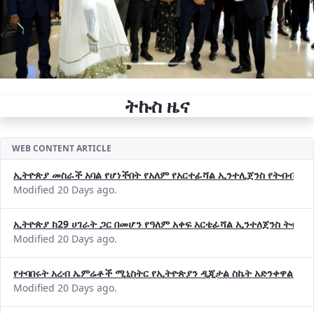
ትኩስ ዜና
WEB CONTENT ARTICLE
ኢትዮጵያ መስራች አባል የሆነችበት የአለም የአርተፊሻል ኢንተሊጀንስ የትብብር ድርጅት (
Modified 20 Days ago.
ኢትዮጵያ ከ29 ሀገራት ጋር በመሆን የዓለም አቀፍ አርቴፊሻል ኢንተለጀንስ ትብብ
Modified 20 Days ago.
የተባበሩት አረብ ኤምሬቶች ሚኒስትር የኢትዮጵያን ዲጂታል ስኬት አድንቀዋል —የ
Modified 20 Days ago.