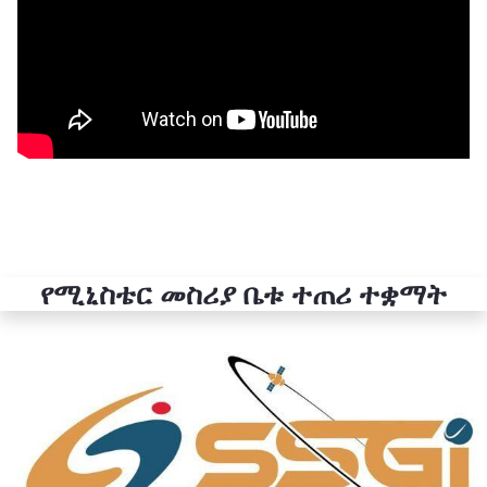
የሚኒስቴር መስሪያ ቤቱ ተጠሪ ተቋማት