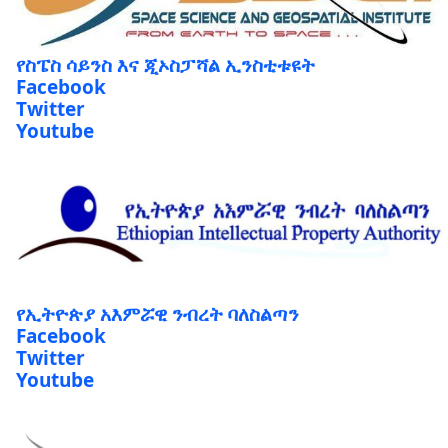
የስፔስ ሳይንስ እና ጂኦስፓሻል ኢንስቲቱዩት
Facebook
Twitter
Youtube
የኢትዮጵያ አእምሯዊ ንብረት ባለስልጣን
Facebook
Twitter
Youtube