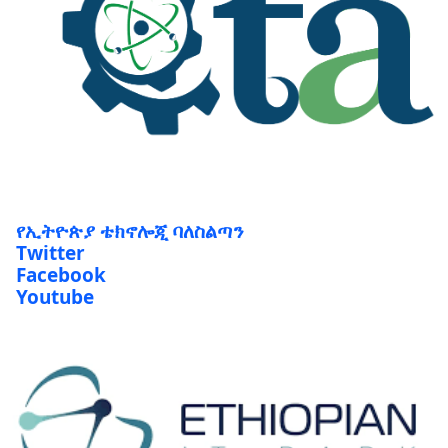
የኢትዮጵያ ቴክኖሎጂ ባለስልጣን
Twitter
Facebook
Youtube