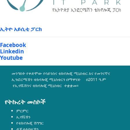
ኢትዮ አይሲቲ ፓርክ
Facebook
Linkedin
Youtube
መንግስት የቀድሞው የሳይንስና ቴክኖሎጂ ሚኒስቴር እና የመገናኛና
ኢንፎርሜሽን ቴክኖሎጂ ሚኒስቴርን በማዋሃድ በ2011 ዓ.ም
የኢኖቬሽንና ቴክኖሎጂ ሚኒስቴር ተቋቋመ፡፡
የትኩረት መስኮች
ምርምር
ኢኖቬሽን
የቴክኖሎጂ ሽግግር
ዲጂታላይዜሽን