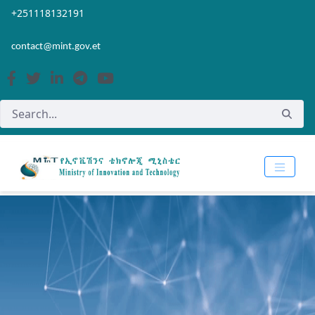
Skip to Main Content
Open Accessibility Menu
+251118132191
contact@mint.gov.et