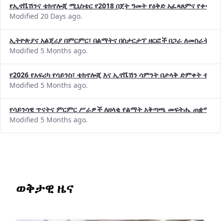
የኢኖቬሽንና ቴክኖሎጂ ሚኒስቴር የ2018 በጀት ዓመት የዕቅድ አፈጻጸምና የቀጣይ 
Modified 20 Days ago.
ኢትዮጵያና አልጄሪያ በምርምር፣ በልማትና በስታርታፕ ዘርፎች በጋራ ለመስራት መከሩ
Modified 5 Months ago.
የ2026 የአፍሪካ የሳይንስ፣ ቴክኖሎጂ እና ኢኖቬሽን ሳምንት በታላቅ ድምቀት ተጠና
Modified 5 Months ago.
የሳይንሳዊ ጥናትና ምርምር ሥራዎች ለዘላቂ የልማት አቅጣጫ መፍትሔ ጠቋሚ መ
Modified 5 Months ago.
ወቅታዊ ዜና