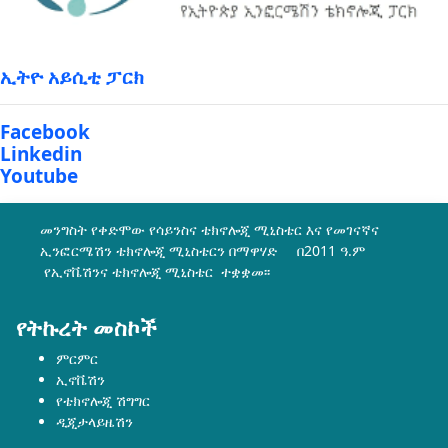
ኢትዮ አይሲቲ ፓርክ
Facebook
Linkedin
Youtube
መንግስት የቀድሞው የሳይንስና ቴክኖሎጂ ሚኒስቴር እና የመገናኛና
ኢንፎርሜሽን ቴክኖሎጂ ሚኒስቴርን በማዋሃድ በ2011 ዓ.ም
የኢኖቬሽንና ቴክኖሎጂ ሚኒስቴር ተቋቋመ፡፡
የትኩረት መስኮች
ምርምር
ኢኖቬሽን
የቴክኖሎጂ ሽግግር
ዲጂታላይዜሽን