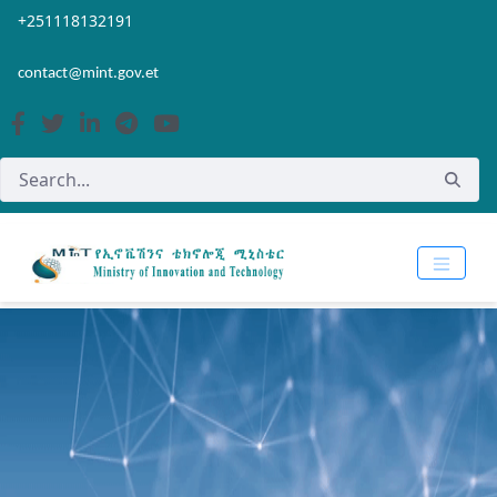
Skip to Main Content
Open Accessibility Menu
+251118132191
contact@mint.gov.et