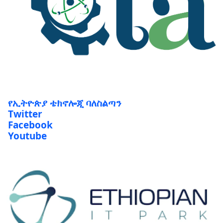
የኢትዮጵያ ቴክኖሎጂ ባለስልጣን
Twitter
Facebook
Youtube