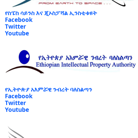
የስፔስ ሳይንስ እና ጂኦስፓሻል ኢንስቲቱዩት
Facebook
Twitter
Youtube
የኢትዮጵያ አእምሯዊ ንብረት ባለስልጣን
Facebook
Twitter
Youtube