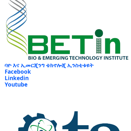
ባዮ እና ኢመርጂንግ ቴክኖሎጂ ኢንስቲቱዩት
Facebook
Linkedin
Youtube