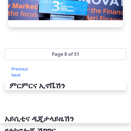
Page 8 of 51
Previous
Next
ምርምርና ኢኖቬሽን
አይሲቲና ዲጂታላይዜሽን
የቴክኖሎጂ ሽግግር