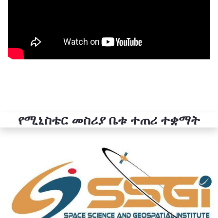
የሚኒስቴር መስሪያ ቤቱ ተጠሪ ተቋማት