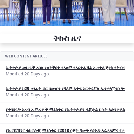
ትኩስ ዜና
WEB CONTENT ARTICLE
ኢትዮጵያ መስራች አባል የሆነችበት የአለም የአርተፊሻል ኢንተሊጀንስ የትብብር ድርጅት (
Modified 20 Days ago.
ኢትዮጵያ ከ29 ሀገራት ጋር በመሆን የዓለም አቀፍ አርቴፊሻል ኢንተለጀንስ ትብብ
Modified 20 Days ago.
የተባበሩት አረብ ኤምሬቶች ሚኒስትር የኢትዮጵያን ዲጂታል ስኬት አድንቀዋል —የ
Modified 20 Days ago.
የኢኖቬሽንና ቴክኖሎጂ ሚኒስቴር የ2018 በጀት ዓመት የዕቅድ አፈጻጸምና የቀጣይ 