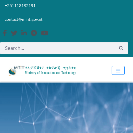
Skip to Main Content
Open Accessibility Menu
+251118132191
contact@mint.gov.et