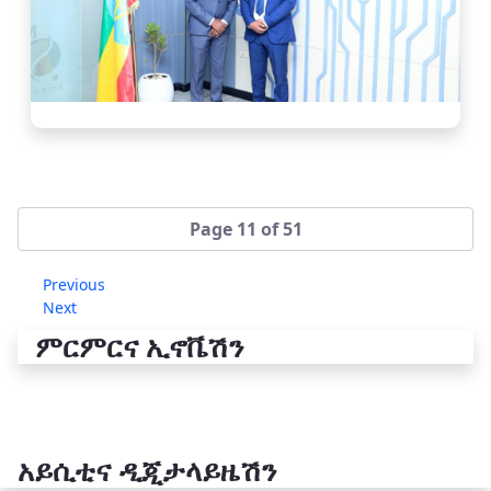
Page 11 of 51
Previous
Next
ምርምርና ኢኖቬሽን
አይሲቲና ዲጂታላይዜሽን