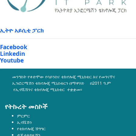
ኢትዮ አይሲቲ ፓርክ
Facebook
Linkedin
Youtube
መንግስት የቀድሞው የሳይንስና ቴክኖሎጂ ሚኒስቴር እና የመገናኛና
ኢንፎርሜሽን ቴክኖሎጂ ሚኒስቴርን በማዋሃድ በ2011 ዓ.ም
የኢኖቬሽንና ቴክኖሎጂ ሚኒስቴር ተቋቋመ፡፡
የትኩረት መስኮች
ምርምር
ኢኖቬሽን
የቴክኖሎጂ ሽግግር
ዲጂታላይዜሽን