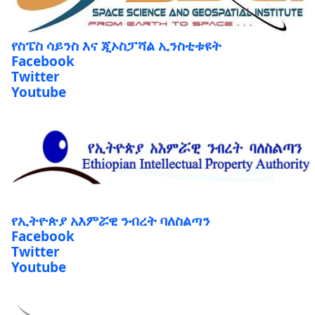
የስፔስ ሳይንስ እና ጂኦስፓሻል ኢንስቲቱዩት
Facebook
Twitter
Youtube
የኢትዮጵያ አእምሯዊ ንብረት ባለስልጣን
Facebook
Twitter
Youtube