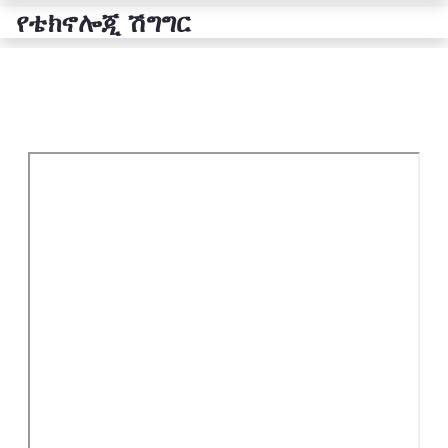
የቴክኖሎጂ ሽግግር