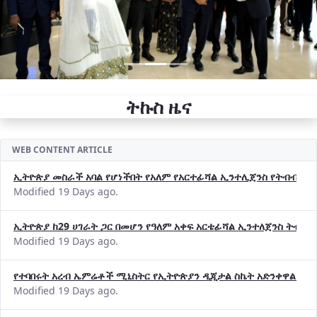
ትኩስ ዜና
WEB CONTENT ARTICLE
ኢትዮጵያ መስራች አባል የሆነችበት የአለም የአርተፊሻል ኢንተሊጀንስ የትብብር ድርጅት (
Modified 19 Days ago.
ኢትዮጵያ ከ29 ሀገራት ጋር በመሆን የዓለም አቀፍ አርቴፊሻል ኢንተለጀንስ ትብብ
Modified 19 Days ago.
የተባበሩት አረብ ኤምሬቶች ሚኒስትር የኢትዮጵያን ዲጂታል ስኬት አድንቀዋል —የ
Modified 19 Days ago.