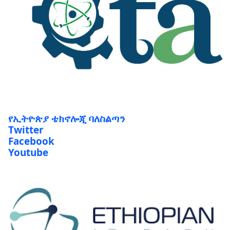
የኢትዮጵያ ቴክኖሎጂ ባለስልጣን
Twitter
Facebook
Youtube