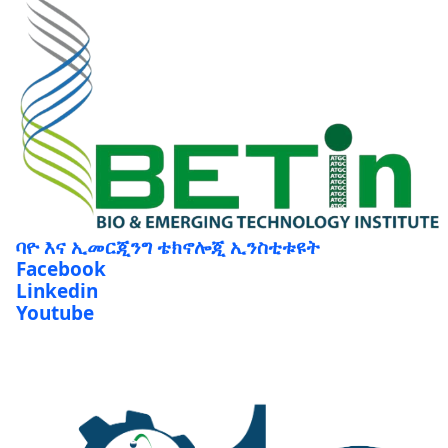
ባዮ እና ኢመርጂንግ ቴክኖሎጂ ኢንስቲቱዩት
Facebook
Linkedin
Youtube