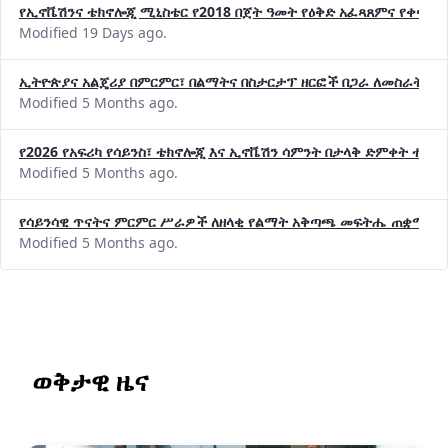
የኢኖቬሽንና ቴክኖሎጂ ሚኒስቴር የ2018 በጀት ዓመት የዕቅድ አፈጻጸምና የቀጣይ 
Modified 19 Days ago.
ኢትዮጵያና አልጄሪያ በምርምር፣ በልማትና በስታርታፕ ዘርፎች በጋራ ለመስራት መከሩ
Modified 5 Months ago.
የ2026 የአፍሪካ የሳይንስ፣ ቴክኖሎጂ እና ኢኖቬሽን ሳምንት በታላቅ ድምቀት ተጠና
Modified 5 Months ago.
የሳይንሳዊ ጥናትና ምርምር ሥራዎች ለዘላቂ የልማት አቅጣጫ መፍትሔ ጠቋሚ መ
Modified 5 Months ago.
ወቅታዊ ዜና