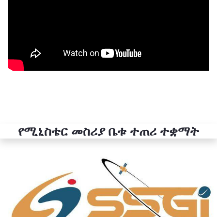
የሚኒስቴር መስሪያ ቤቱ ተጠሪ ተቋማት