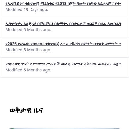
የኢኖቬሽንና ቴክኖሎጂ ሚኒስቴር የ2018 በጀት ዓመት የዕቅድ አፈጻጸምና የቀጣይ 
Modified 19 Days ago.
ኢትዮጵያና አልጄሪያ በምርምር፣ በልማትና በስታርታፕ ዘርፎች በጋራ ለመስራት መከሩ
Modified 5 Months ago.
የ2026 የአፍሪካ የሳይንስ፣ ቴክኖሎጂ እና ኢኖቬሽን ሳምንት በታላቅ ድምቀት ተጠና
Modified 5 Months ago.
የሳይንሳዊ ጥናትና ምርምር ሥራዎች ለዘላቂ የልማት አቅጣጫ መፍትሔ ጠቋሚ መ
Modified 5 Months ago.
ወቅታዊ ዜና