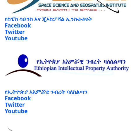
የስፔስ ሳይንስ እና ጂኦስፓሻል ኢንስቲቱዩት
Facebook
Twitter
Youtube
የኢትዮጵያ አእምሯዊ ንብረት ባለስልጣን
Facebook
Twitter
Youtube