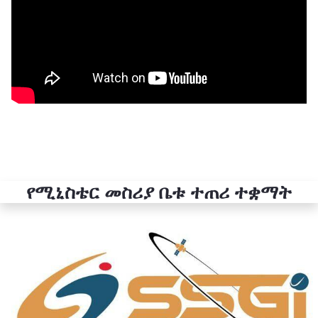
የሚኒስቴር መስሪያ ቤቱ ተጠሪ ተቋማት