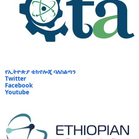
የኢትዮጵያ ቴክኖሎጂ ባለስልጣን
Twitter
Facebook
Youtube