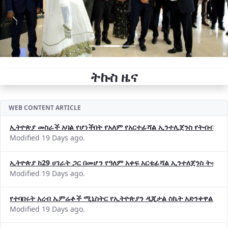
ትኩስ ዜና
WEB CONTENT ARTICLE
ኢትዮጵያ መስራች አባል የሆነችበት የአለም የአርተፊሻል ኢንተሊጀንስ የትብብር ድርጅት (
Modified 19 Days ago.
ኢትዮጵያ ከ29 ሀገራት ጋር በመሆን የዓለም አቀፍ አርቴፊሻል ኢንተለጀንስ ትብብ
Modified 19 Days ago.
የተባበሩት አረብ ኤምሬቶች ሚኒስትር የኢትዮጵያን ዲጂታል ስኬት አድንቀዋል —የ
Modified 19 Days ago.