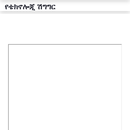
የቴክኖሎጂ ሽግግር