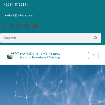
Skip to Main Content
Open Accessibility Menu
+251118132191
contact@mint.gov.et