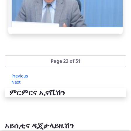
Page 23 of 51
Previous
Next
ምርምርና ኢኖቬሽን
አይሲቲና ዲጂታላይዜሽን