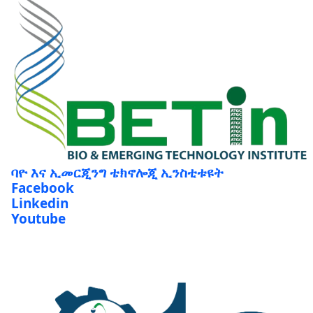
ባዮ እና ኢመርጂንግ ቴክኖሎጂ ኢንስቲቱዩት
Facebook
Linkedin
Youtube