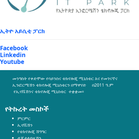
ኢትዮ አይሲቲ ፓርክ
Facebook
Linkedin
Youtube
መንግስት የቀድሞው የሳይንስና ቴክኖሎጂ ሚኒስቴር እና የመገናኛና
ኢንፎርሜሽን ቴክኖሎጂ ሚኒስቴርን በማዋሃድ በ2011 ዓ.ም
የኢኖቬሽንና ቴክኖሎጂ ሚኒስቴር ተቋቋመ፡፡
የትኩረት መስኮች
ምርምር
ኢኖቬሽን
የቴክኖሎጂ ሽግግር
ዲጂታላይዜሽን