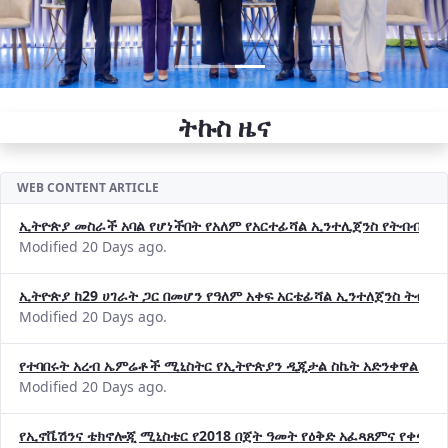
ትኩስ ዜና
WEB CONTENT ARTICLE
ኢትዮጵያ መስራች አባል የሆነችበት የአለም የአርተፊሻል ኢንተሊጀንስ የትብብር ድርጅት (
Modified 20 Days ago.
ኢትዮጵያ ከ29 ሀገራት ጋር በመሆን የዓለም አቀፍ አርቴፊሻል ኢንተለጀንስ ትብብ
Modified 20 Days ago.
የተባበሩት አረብ ኤምሬቶች ሚኒስትር የኢትዮጵያን ዲጂታል ስኬት አድንቀዋል —የ
Modified 20 Days ago.
የኢኖቬሽንና ቴክኖሎጂ ሚኒስቴር የ2018 በጀት ዓመት የዕቅድ አፈጻጸምና የቀጣይ 