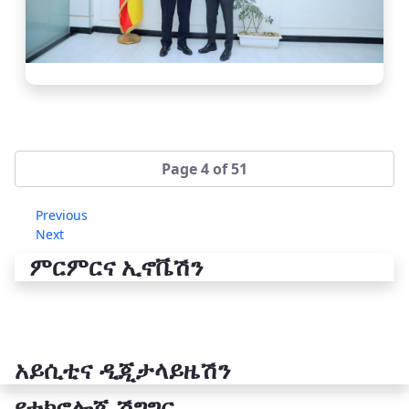
Page 4 of 51
Previous
Next
ምርምርና ኢኖቬሽን
አይሲቲና ዲጂታላይዜሽን
የቴክኖሎጂ ሽግግር