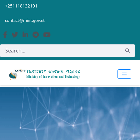
Skip to Main Content
Open Accessibility Menu
+251118132191
contact@mint.gov.et