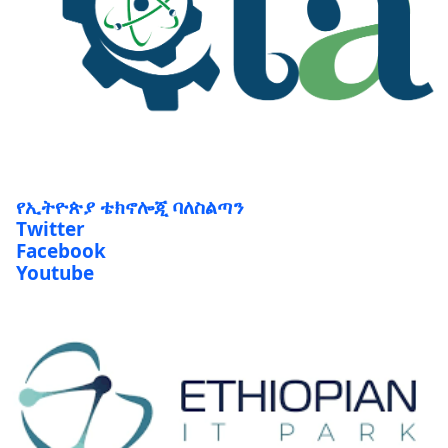
የኢትዮጵያ ቴክኖሎጂ ባለስልጣን
Twitter
Facebook
Youtube