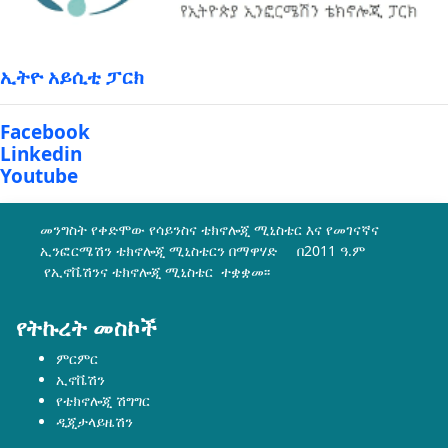
ኢትዮ አይሲቲ ፓርክ
Facebook
Linkedin
Youtube
መንግስት የቀድሞው የሳይንስና ቴክኖሎጂ ሚኒስቴር እና የመገናኛና
ኢንፎርሜሽን ቴክኖሎጂ ሚኒስቴርን በማዋሃድ በ2011 ዓ.ም
የኢኖቬሽንና ቴክኖሎጂ ሚኒስቴር ተቋቋመ፡፡
የትኩረት መስኮች
ምርምር
ኢኖቬሽን
የቴክኖሎጂ ሽግግር
ዲጂታላይዜሽን