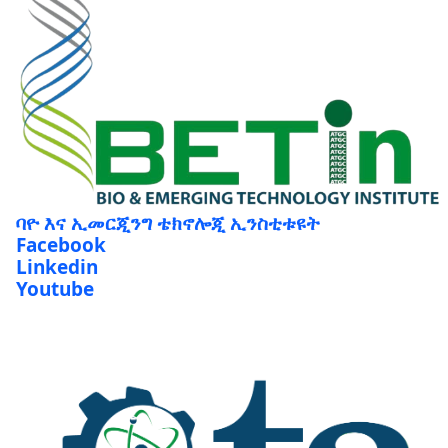
ባዮ እና ኢመርጂንግ ቴክኖሎጂ ኢንስቲቱዩት
Facebook
Linkedin
Youtube