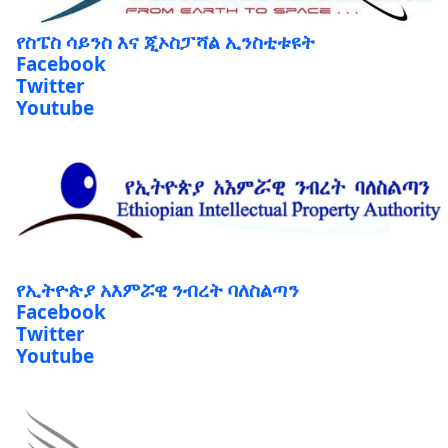
የስፔስ ሳይንስ እና ጂኦስፓሻል ኢንስቲቱዩት
Facebook
Twitter
Youtube
የኢትዮጵያ አእምሯዊ ንብረት ባለስልጣን
Facebook
Twitter
Youtube