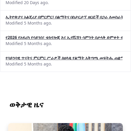
Modified 20 Days ago.
ኢትዮጵያና አልጄሪያ በምርምር፣ በልማትና በስታርታፕ ዘርፎች በጋራ ለመስራት መከሩ
Modified 5 Months ago.
የ2026 የአፍሪካ የሳይንስ፣ ቴክኖሎጂ እና ኢኖቬሽን ሳምንት በታላቅ ድምቀት ተጠና
Modified 5 Months ago.
የሳይንሳዊ ጥናትና ምርምር ሥራዎች ለዘላቂ የልማት አቅጣጫ መፍትሔ ጠቋሚ መ
Modified 5 Months ago.
ወቅታዊ ዜና