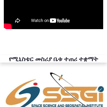
የሚኒስቴር መስሪያ ቤቱ ተጠሪ ተቋማት