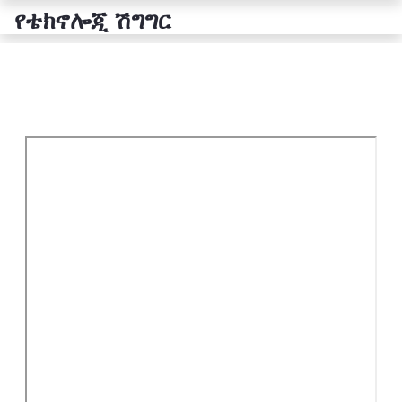
የቴክኖሎጂ ሽግግር