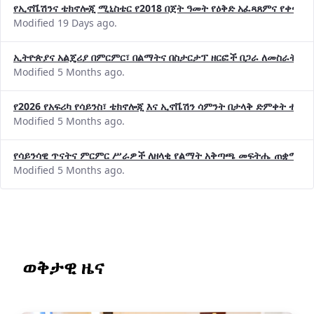
የኢኖቬሽንና ቴክኖሎጂ ሚኒስቴር የ2018 በጀት ዓመት የዕቅድ አፈጻጸምና የቀጣይ 
Modified 19 Days ago.
ኢትዮጵያና አልጄሪያ በምርምር፣ በልማትና በስታርታፕ ዘርፎች በጋራ ለመስራት መከሩ
Modified 5 Months ago.
የ2026 የአፍሪካ የሳይንስ፣ ቴክኖሎጂ እና ኢኖቬሽን ሳምንት በታላቅ ድምቀት ተጠና
Modified 5 Months ago.
የሳይንሳዊ ጥናትና ምርምር ሥራዎች ለዘላቂ የልማት አቅጣጫ መፍትሔ ጠቋሚ መ
Modified 5 Months ago.
ወቅታዊ ዜና