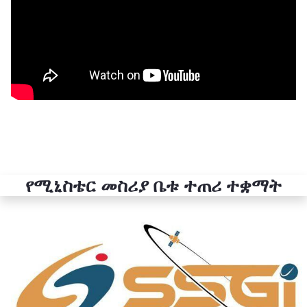
የሚኒስቴር መስሪያ ቤቱ ተጠሪ ተቋማት