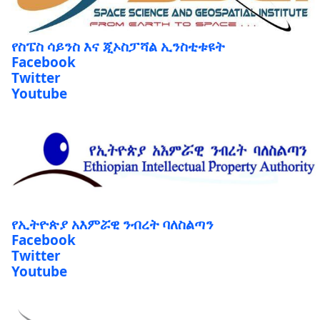
የስፔስ ሳይንስ እና ጂኦስፓሻል ኢንስቲቱዩት
Facebook
Twitter
Youtube
የኢትዮጵያ አእምሯዊ ንብረት ባለስልጣን
Facebook
Twitter
Youtube