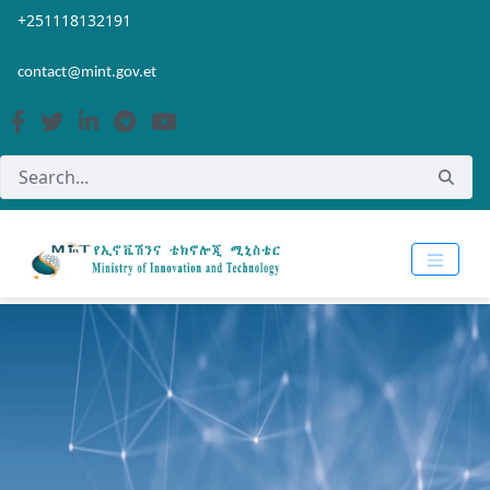
Skip to Main Content
Open Accessibility Menu
+251118132191
contact@mint.gov.et