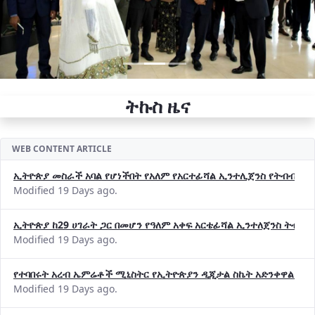
ትኩስ ዜና
WEB CONTENT ARTICLE
ኢትዮጵያ መስራች አባል የሆነችበት የአለም የአርተፊሻል ኢንተሊጀንስ የትብብር ድርጅት (
Modified 19 Days ago.
ኢትዮጵያ ከ29 ሀገራት ጋር በመሆን የዓለም አቀፍ አርቴፊሻል ኢንተለጀንስ ትብብ
Modified 19 Days ago.
የተባበሩት አረብ ኤምሬቶች ሚኒስትር የኢትዮጵያን ዲጂታል ስኬት አድንቀዋል —የ
Modified 19 Days ago.