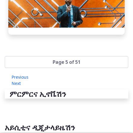
Page 5 of 51
Previous
Next
ምርምርና ኢኖቬሽን
አይሲቲና ዲጂታላይዜሽን