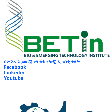
ባዮ እና ኢመርጂንግ ቴክኖሎጂ ኢንስቲቱዩት
Facebook
Linkedin
Youtube