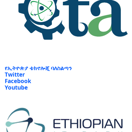
የኢትዮጵያ ቴክኖሎጂ ባለስልጣን
Twitter
Facebook
Youtube