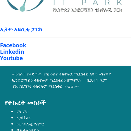
ኢትዮ አይሲቲ ፓርክ
Facebook
Linkedin
Youtube
መንግስት የቀድሞው የሳይንስና ቴክኖሎጂ ሚኒስቴር እና የመገናኛና
ኢንፎርሜሽን ቴክኖሎጂ ሚኒስቴርን በማዋሃድ በ2011 ዓ.ም
የኢኖቬሽንና ቴክኖሎጂ ሚኒስቴር ተቋቋመ፡፡
የትኩረት መስኮች
ምርምር
ኢኖቬሽን
የቴክኖሎጂ ሽግግር
ዲጂታላይዜሽን