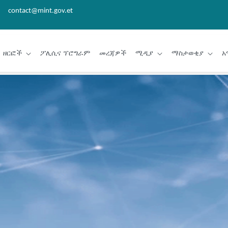
contact@mint.gov.et
ዘርፎች
ፖሊሲና ፕሮግራም
መረጃዎች
ሚዲያ
ማስታወቂያ
አ