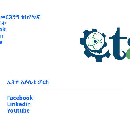
ኢመርጂንግ ቴክኖሎጂ
ዩት
ok
in
e
ኢትዮ አይሲቲ ፓርክ
Facebook
Linkedin
Youtube