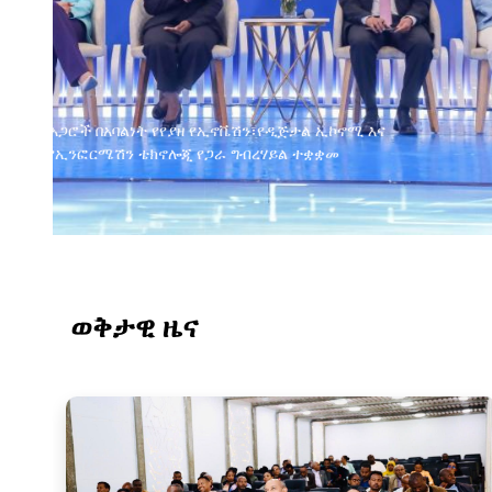
ወቅታዊ ዜና