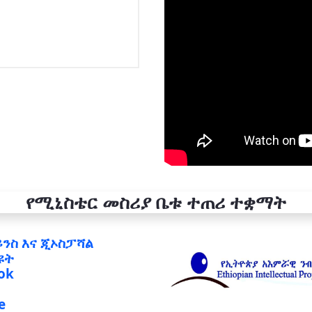
የሚኒስቴር መስሪያ ቤቱ ተጠሪ ተቋማት
ይንስ እና ጂኦስፓሻል
ዩት
ok
e