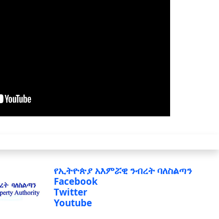
የኢትዮጵያ አእምሯዊ ንብረት ባለስልጣን
Facebook
Twitter
Youtube