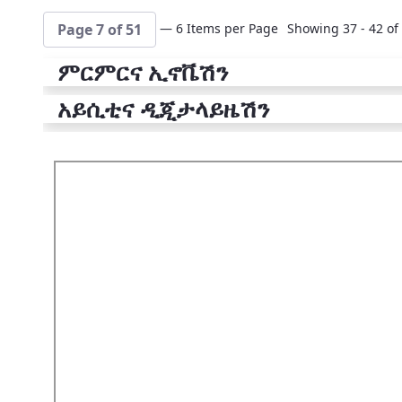
— 6 Items per Page
Showing 37 - 42 of 
Page 7 of 51
ምርምርና ኢኖቬሽን
አይሲቲና ዲጂታላይዜሽን