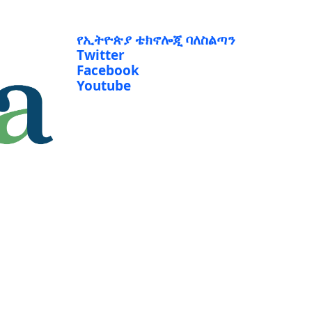
የኢትዮጵያ ቴክኖሎጂ ባለስልጣን
Twitter
Facebook
Youtube