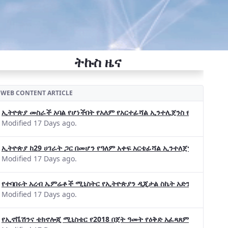
ትኩስ ዜና
WEB CONTENT ARTICLE
ኢትዮጵያ መስራች አባል የሆነችበት የአለም የአርተፊሻል ኢንተሊጀንስ የትብብር ድርጅት (Wo
Modified 17 Days ago.
ኢትዮጵያ ከ29 ሀገራት ጋር በመሆን የዓለም አቀፍ አርቴፊሻል ኢንተለጀንስ ትብብር 
Modified 17 Days ago.
የተባበሩት አረብ ኤምሬቶች ሚኒስትር የኢትዮጵያን ዲጂታል ስኬት አድንቀዋል —የኢት
Modified 17 Days ago.
የኢኖቬሽንና ቴክኖሎጂ ሚኒስቴር የ2018 በጀት ዓመት የዕቅድ አፈጻጸምና የቀጣይ አቅ