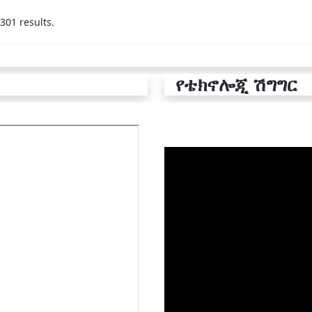
301 results.
የቴክኖሎጂ ሽግግር