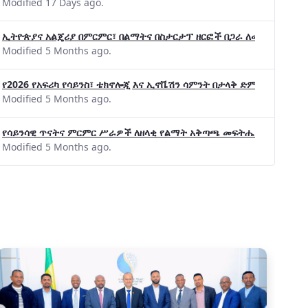
Modified 17 Days ago.
ኢትዮጵያና አልጄሪያ በምርምር፣ በልማትና በስታርታፕ ዘርፎች በጋራ ለመስራት መከሩ፡፡
Modified 5 Months ago.
የ2026 የአፍሪካ የሳይንስ፣ ቴክኖሎጂ እና ኢኖቬሽን ሳምንት በታላቅ ድምቀት ተጠናቀቀ
Modified 5 Months ago.
የሳይንሳዊ ጥናትና ምርምር ሥራዎች ለዘላቂ የልማት አቅጣጫ መፍትሔ ጠቋሚ መሆና
Modified 5 Months ago.