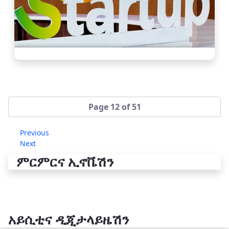
Page 12 of 51
Previous
Next
ምርምርና ኢኖቬሽን
አይሲቲና ዲጂታላይዜሽን