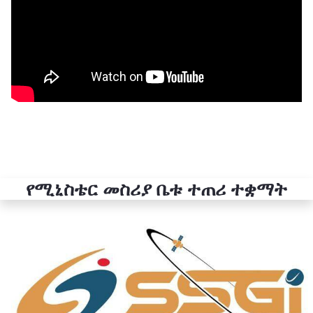
የሚኒስቴር መስሪያ ቤቱ ተጠሪ ተቋማት