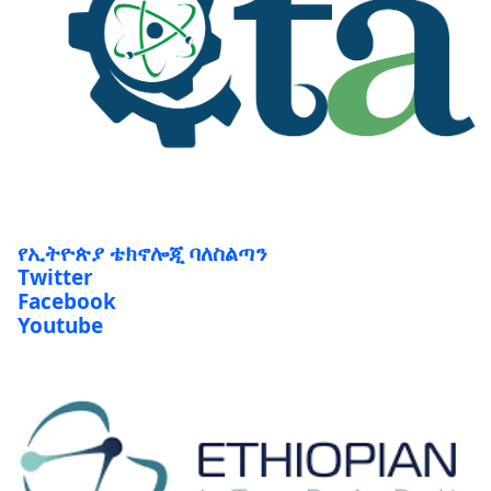
የኢትዮጵያ ቴክኖሎጂ ባለስልጣን
Twitter
Facebook
Youtube