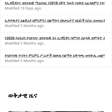
የኢኖቬሽንና ቴክኖሎጂ ሚኒስቴር የ2018 በጀት ዓመት የዕቅድ አፈጻጸምና የቀጣይ 
Modified 19 Days ago.
ኢትዮጵያና አልጄሪያ በምርምር፣ በልማትና በስታርታፕ ዘርፎች በጋራ ለመስራት መከሩ
Modified 5 Months ago.
የ2026 የአፍሪካ የሳይንስ፣ ቴክኖሎጂ እና ኢኖቬሽን ሳምንት በታላቅ ድምቀት ተጠና
Modified 5 Months ago.
የሳይንሳዊ ጥናትና ምርምር ሥራዎች ለዘላቂ የልማት አቅጣጫ መፍትሔ ጠቋሚ መ
Modified 5 Months ago.
ወቅታዊ ዜና