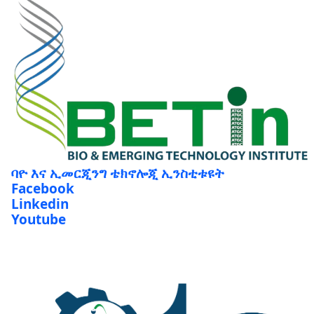
ባዮ እና ኢመርጂንግ ቴክኖሎጂ ኢንስቲቱዩት
Facebook
Linkedin
Youtube