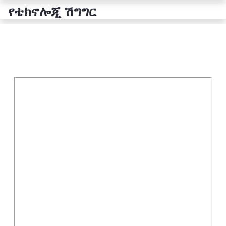
የቴክኖሎጂ ሽግግር