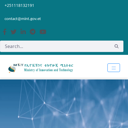
Skip to Main Content
Open Accessibility Menu
+251118132191
contact@mint.gov.et