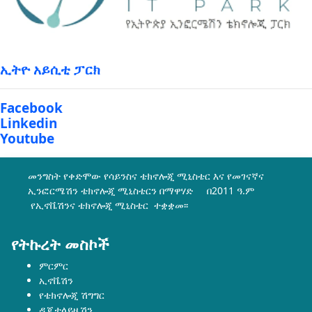
ኢትዮ አይሲቲ ፓርክ
Facebook
Linkedin
Youtube
መንግስት የቀድሞው የሳይንስና ቴክኖሎጂ ሚኒስቴር እና የመገናኛና
ኢንፎርሜሽን ቴክኖሎጂ ሚኒስቴርን በማዋሃድ በ2011 ዓ.ም
የኢኖቬሽንና ቴክኖሎጂ ሚኒስቴር ተቋቋመ፡፡
የትኩረት መስኮች
ምርምር
ኢኖቬሽን
የቴክኖሎጂ ሽግግር
ዲጂታላይዜሽን