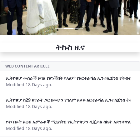
ትኩስ ዜና
WEB CONTENT ARTICLE
ኢትዮጵያ መስራች አባል የሆነችበት የአለም የአርተፊሻል ኢንተሊጀንስ የትብብር ድርጅት (
Modified 18 Days ago.
ኢትዮጵያ ከ29 ሀገራት ጋር በመሆን የዓለም አቀፍ አርቴፊሻል ኢንተለጀንስ ትብብ
Modified 18 Days ago.
የተባበሩት አረብ ኤምሬቶች ሚኒስትር የኢትዮጵያን ዲጂታል ስኬት አድንቀዋል —የ
Modified 18 Days ago.