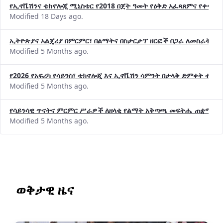
የኢኖቬሽንና ቴክኖሎጂ ሚኒስቴር የ2018 በጀት ዓመት የዕቅድ አፈጻጸምና የቀጣይ 
Modified 18 Days ago.
ኢትዮጵያና አልጄሪያ በምርምር፣ በልማትና በስታርታፕ ዘርፎች በጋራ ለመስራት መከሩ
Modified 5 Months ago.
የ2026 የአፍሪካ የሳይንስ፣ ቴክኖሎጂ እና ኢኖቬሽን ሳምንት በታላቅ ድምቀት ተጠና
Modified 5 Months ago.
የሳይንሳዊ ጥናትና ምርምር ሥራዎች ለዘላቂ የልማት አቅጣጫ መፍትሔ ጠቋሚ መ
Modified 5 Months ago.
ወቅታዊ ዜና