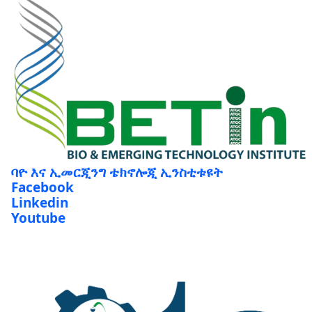
ባዮ እና ኢመርጂንግ ቴክኖሎጂ ኢንስቲቱዩት
Facebook
Linkedin
Youtube