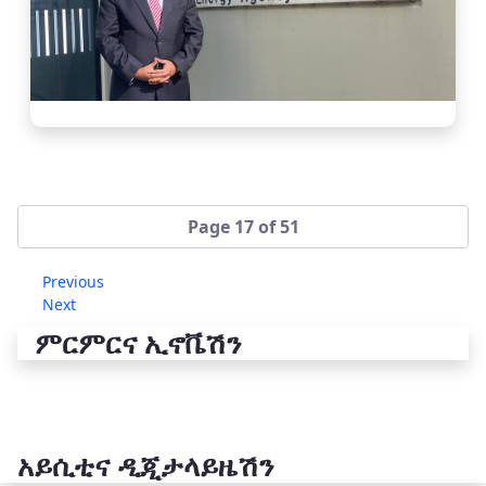
Page 17 of 51
Previous
Next
ምርምርና ኢኖቬሽን
አይሲቲና ዲጂታላይዜሽን