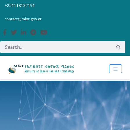
Skip to Main Content
Open Accessibility Menu
+251118132191
contact@mint.gov.et