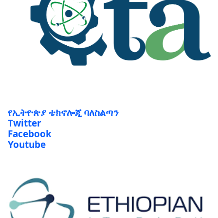
የኢትዮጵያ ቴክኖሎጂ ባለስልጣን
Twitter
Facebook
Youtube