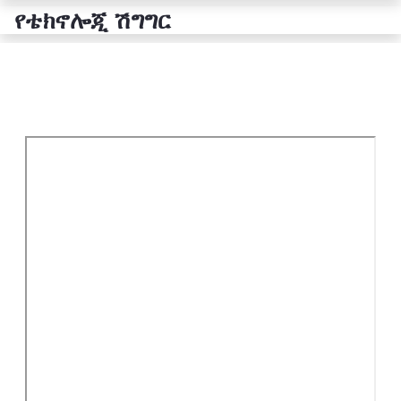
የቴክኖሎጂ ሽግግር