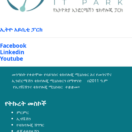
ኢትዮ አይሲቲ ፓርክ
Facebook
Linkedin
Youtube
መንግስት የቀድሞው የሳይንስና ቴክኖሎጂ ሚኒስቴር እና የመገናኛና
ኢንፎርሜሽን ቴክኖሎጂ ሚኒስቴርን በማዋሃድ በ2011 ዓ.ም
የኢኖቬሽንና ቴክኖሎጂ ሚኒስቴር ተቋቋመ፡፡
የትኩረት መስኮች
ምርምር
ኢኖቬሽን
የቴክኖሎጂ ሽግግር
ዲጂታላይዜሽን