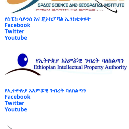
የስፔስ ሳይንስ እና ጂኦስፓሻል ኢንስቲቱዩት
Facebook
Twitter
Youtube
የኢትዮጵያ አእምሯዊ ንብረት ባለስልጣን
Facebook
Twitter
Youtube