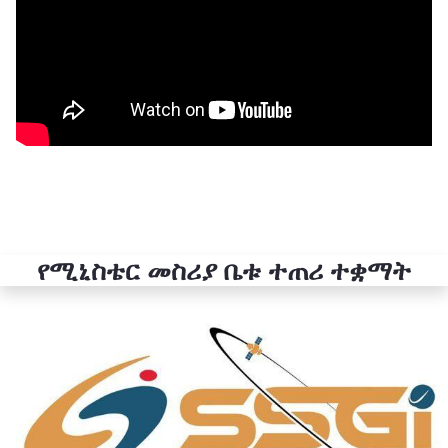
የሚኒስቴር መስሪያ ቤቱ ተጠሪ ተቋማት