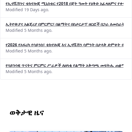
Modified 19 Days ago.
ኢትዮጵያና አልጄሪያ በምርምር፣ በልማትና በስታርታፕ ዘርፎች በጋራ ለመስራት መከሩ
Modified 5 Months ago.
የ2026 የአፍሪካ የሳይንስ፣ ቴክኖሎጂ እና ኢኖቬሽን ሳምንት በታላቅ ድምቀት ተጠና
Modified 5 Months ago.
የሳይንሳዊ ጥናትና ምርምር ሥራዎች ለዘላቂ የልማት አቅጣጫ መፍትሔ ጠቋሚ መ
Modified 5 Months ago.
ወቅታዊ ዜና