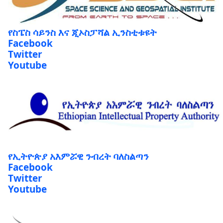
የስፔስ ሳይንስ እና ጂኦስፓሻል ኢንስቲቱዩት
Facebook
Twitter
Youtube
የኢትዮጵያ አእምሯዊ ንብረት ባለስልጣን
Facebook
Twitter
Youtube