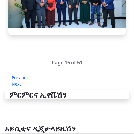
Page 16 of 51
Previous
Next
ምርምርና ኢኖቬሽን
አይሲቲና ዲጂታላይዜሽን
የቴክኖሎጂ ሽግግር