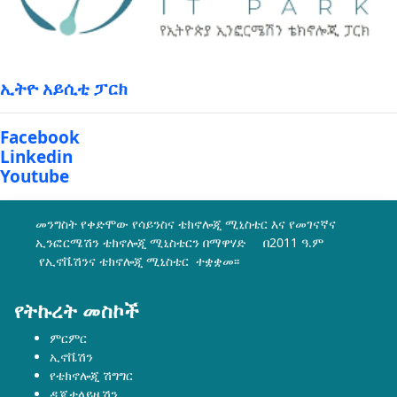
ኢትዮ አይሲቲ ፓርክ
Facebook
Linkedin
Youtube
መንግስት የቀድሞው የሳይንስና ቴክኖሎጂ ሚኒስቴር እና የመገናኛና
ኢንፎርሜሽን ቴክኖሎጂ ሚኒስቴርን በማዋሃድ በ2011 ዓ.ም
የኢኖቬሽንና ቴክኖሎጂ ሚኒስቴር ተቋቋመ፡፡
የትኩረት መስኮች
ምርምር
ኢኖቬሽን
የቴክኖሎጂ ሽግግር
ዲጂታላይዜሽን