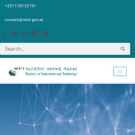
Skip to Main Content
Open Accessibility Menu
+251118132191
contact@mint.gov.et