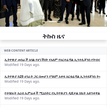
ትኩስ ዜና
WEB CONTENT ARTICLE
ኢትዮጵያ መስራች አባል የሆነችበት የአለም የአርተፊሻል ኢንተሊጀንስ የትብብር ድርጅት (
Modified 19 Days ago.
ኢትዮጵያ ከ29 ሀገራት ጋር በመሆን የዓለም አቀፍ አርቴፊሻል ኢንተለጀንስ ትብብ
Modified 19 Days ago.
የተባበሩት አረብ ኤምሬቶች ሚኒስትር የኢትዮጵያን ዲጂታል ስኬት አድንቀዋል —የ
Modified 19 Days ago.
የኢኖቬሽንና ቴክኖሎጂ ሚኒስቴር የ2018 በጀት ዓመት የዕቅድ አፈጻጸምና የቀጣይ 