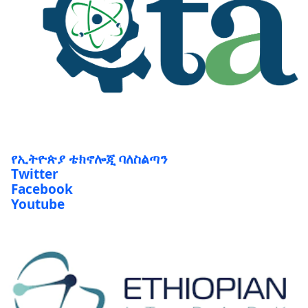
የኢትዮጵያ ቴክኖሎጂ ባለስልጣን
Twitter
Facebook
Youtube