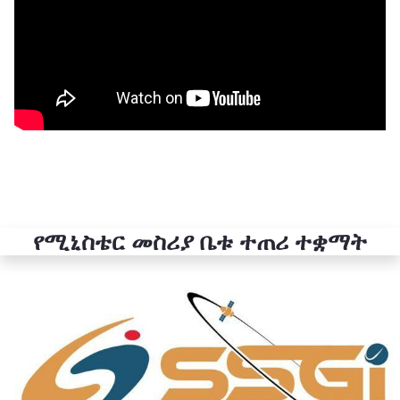
የሚኒስቴር መስሪያ ቤቱ ተጠሪ ተቋማት