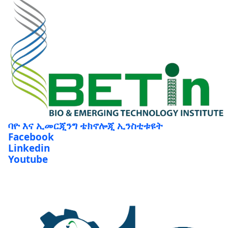
ባዮ እና ኢመርጂንግ ቴክኖሎጂ ኢንስቲቱዩት
Facebook
Linkedin
Youtube