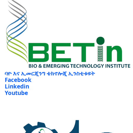
ባዮ እና ኢመርጂንግ ቴክኖሎጂ ኢንስቲቱዩት
Facebook
Linkedin
Youtube