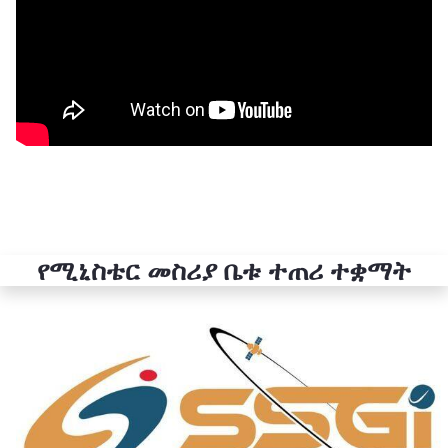
የሚኒስቴር መስሪያ ቤቱ ተጠሪ ተቋማት