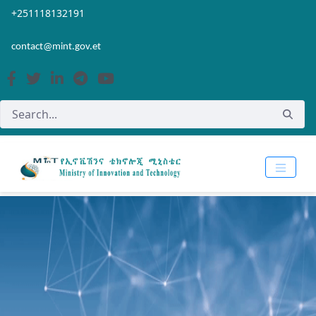
Skip to Main Content
Open Accessibility Menu
+251118132191
contact@mint.gov.et