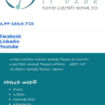
ኢትዮ አይሲቲ ፓርክ
Facebook
Linkedin
Youtube
መንግስት የቀድሞው የሳይንስና ቴክኖሎጂ ሚኒስቴር እና የመገናኛና
ኢንፎርሜሽን ቴክኖሎጂ ሚኒስቴርን በማዋሃድ በ2011 ዓ.ም
የኢኖቬሽንና ቴክኖሎጂ ሚኒስቴር ተቋቋመ፡፡
የትኩረት መስኮች
ምርምር
ኢኖቬሽን
የቴክኖሎጂ ሽግግር
ዲጂታላይዜሽን