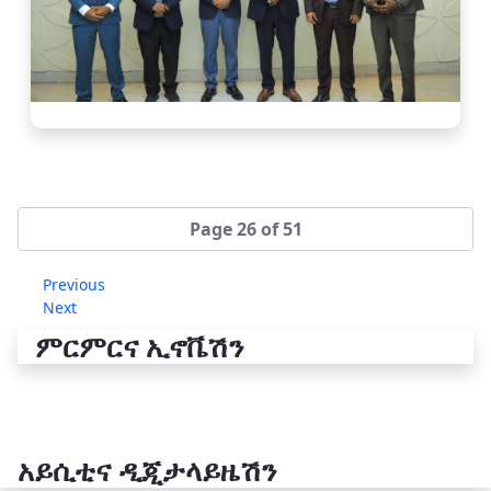
Page 26 of 51
Previous
Next
ምርምርና ኢኖቬሽን
አይሲቲና ዲጂታላይዜሽን
የቴክኖሎጂ ሽግግር