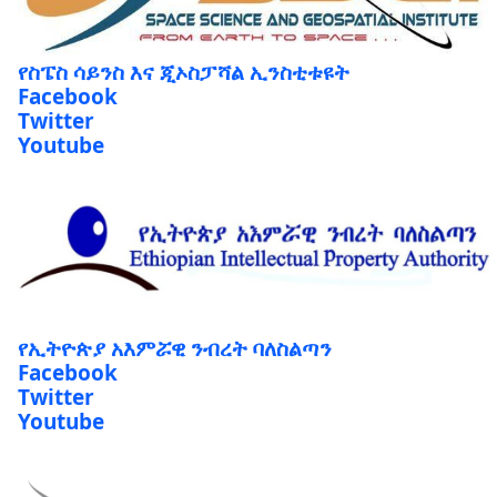
የስፔስ ሳይንስ እና ጂኦስፓሻል ኢንስቲቱዩት
Facebook
Twitter
Youtube
የኢትዮጵያ አእምሯዊ ንብረት ባለስልጣን
Facebook
Twitter
Youtube