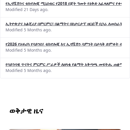
Modified 21 Days ago.
ኢትዮጵያና አልጄሪያ በምርምር፣ በልማትና በስታርታፕ ዘርፎች በጋራ ለመስራት መከሩ
Modified 5 Months ago.
የ2026 የአፍሪካ የሳይንስ፣ ቴክኖሎጂ እና ኢኖቬሽን ሳምንት በታላቅ ድምቀት ተጠና
Modified 5 Months ago.
የሳይንሳዊ ጥናትና ምርምር ሥራዎች ለዘላቂ የልማት አቅጣጫ መፍትሔ ጠቋሚ መ
Modified 5 Months ago.
ወቅታዊ ዜና