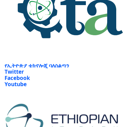
የኢትዮጵያ ቴክኖሎጂ ባለስልጣን
Twitter
Facebook
Youtube