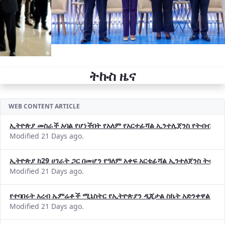
ትኩስ ዜና
WEB CONTENT ARTICLE
ኢትዮጵያ መስራች አባል የሆነችበት የአለም የአርተፊሻል ኢንተሊጀንስ የትብብር ድርጅት (
Modified 21 Days ago.
ኢትዮጵያ ከ29 ሀገራት ጋር በመሆን የዓለም አቀፍ አርቴፊሻል ኢንተለጀንስ ትብብ
Modified 21 Days ago.
የተባበሩት አረብ ኤምሬቶች ሚኒስትር የኢትዮጵያን ዲጂታል ስኬት አድንቀዋል —የ
Modified 21 Days ago.
የኢኖቬሽንና ቴክኖሎጂ ሚኒስቴር የ2018 በጀት ዓመት የዕቅድ አፈጻጸምና የቀጣይ 