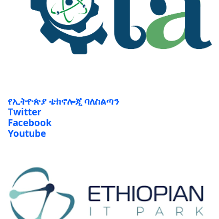
የኢትዮጵያ ቴክኖሎጂ ባለስልጣን
Twitter
Facebook
Youtube