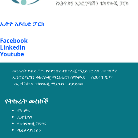
ኢትዮ አይሲቲ ፓርክ
Facebook
Linkedin
Youtube
መንግስት የቀድሞው የሳይንስና ቴክኖሎጂ ሚኒስቴር እና የመገናኛና
ኢንፎርሜሽን ቴክኖሎጂ ሚኒስቴርን በማዋሃድ በ2011 ዓ.ም
የኢኖቬሽንና ቴክኖሎጂ ሚኒስቴር ተቋቋመ፡፡
የትኩረት መስኮች
ምርምር
ኢኖቬሽን
የቴክኖሎጂ ሽግግር
ዲጂታላይዜሽን