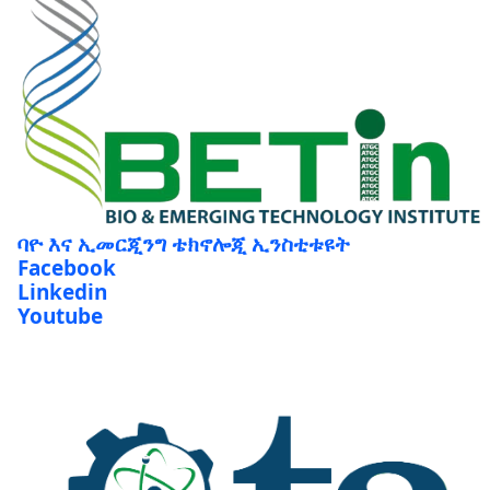
ባዮ እና ኢመርጂንግ ቴክኖሎጂ ኢንስቲቱዩት
Facebook
Linkedin
Youtube