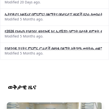
Modified 20 Days ago.
ኢትዮጵያና አልጄሪያ በምርምር፣ በልማትና በስታርታፕ ዘርፎች በጋራ ለመስራት መከሩ
Modified 5 Months ago.
የ2026 የአፍሪካ የሳይንስ፣ ቴክኖሎጂ እና ኢኖቬሽን ሳምንት በታላቅ ድምቀት ተጠና
Modified 5 Months ago.
የሳይንሳዊ ጥናትና ምርምር ሥራዎች ለዘላቂ የልማት አቅጣጫ መፍትሔ ጠቋሚ መ
Modified 5 Months ago.
ወቅታዊ ዜና