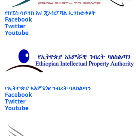
የስፔስ ሳይንስ እና ጂኦስፓሻል ኢንስቲቱዩት
Facebook
Twitter
Youtube
የኢትዮጵያ አእምሯዊ ንብረት ባለስልጣን
Facebook
Twitter
Youtube