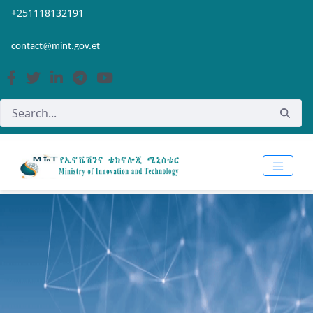
Skip to Main Content
Open Accessibility Menu
+251118132191
contact@mint.gov.et