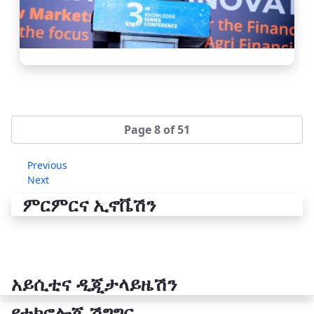
Page 8 of 51
Previous
Next
ምርምርና ኢኖቬሽን
አይሲቲና ዲጂታላይዜሽን
የቴክኖሎጂ ሽግግር