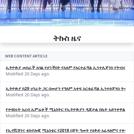
ትኩስ ዜና
WEB CONTENT ARTICLE
ኢትዮጵያ መስራች አባል የሆነችበት የአለም የአርተፊሻል ኢንተሊጀንስ የትብብር ድርጅት (
Modified 20 Days ago.
ኢትዮጵያ ከ29 ሀገራት ጋር በመሆን የዓለም አቀፍ አርቴፊሻል ኢንተለጀንስ ትብብ
Modified 20 Days ago.
የተባበሩት አረብ ኤምሬቶች ሚኒስትር የኢትዮጵያን ዲጂታል ስኬት አድንቀዋል —የ
Modified 20 Days ago.
የኢኖቬሽንና ቴክኖሎጂ ሚኒስቴር የ2018 በጀት ዓመት የዕቅድ አፈጻጸምና የቀጣይ 