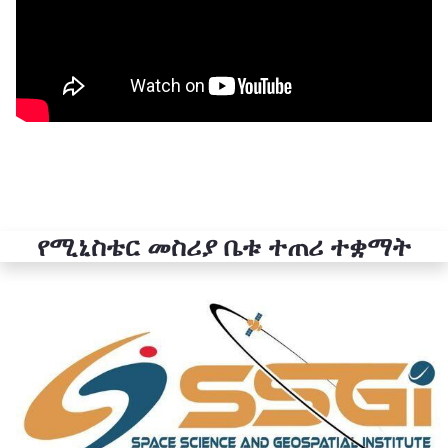
የሚኒስቴር መስሪያ ቤቱ ተጠሪ ተቋማት