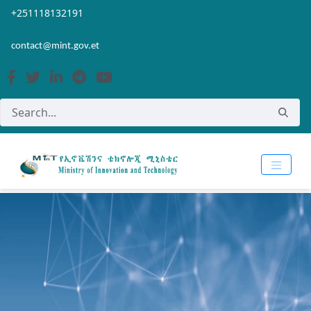
Skip to Main Content
Open Accessibility Menu
+251118132191
contact@mint.gov.et