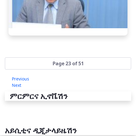
Page 23 of 51
Previous
Next
ምርምርና ኢኖቬሽን
አይሲቲና ዲጂታላይዜሽን
የቴክኖሎጂ ሽግግር