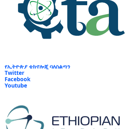
የኢትዮጵያ ቴክኖሎጂ ባለስልጣን
Twitter
Facebook
Youtube