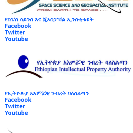
የስፔስ ሳይንስ እና ጂኦስፓሻል ኢንስቲቱዩት
Facebook
Twitter
Youtube
የኢትዮጵያ አእምሯዊ ንብረት ባለስልጣን
Facebook
Twitter
Youtube