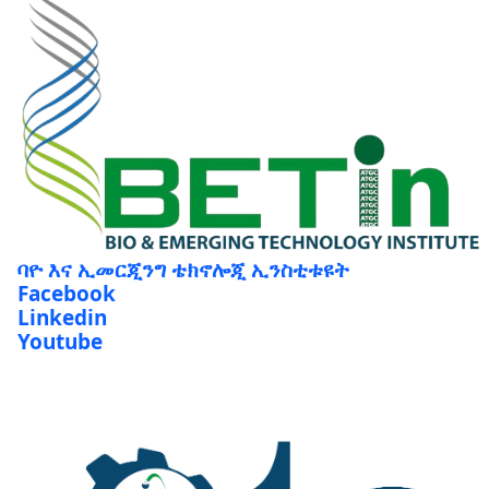
ባዮ እና ኢመርጂንግ ቴክኖሎጂ ኢንስቲቱዩት
Facebook
Linkedin
Youtube