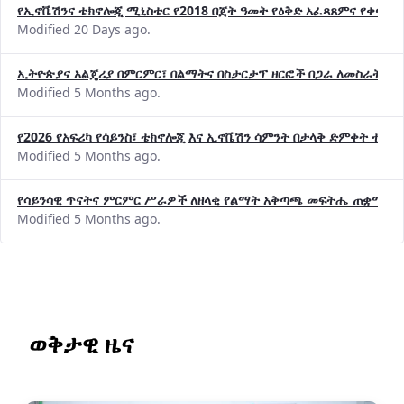
Modified 20 Days ago.
ኢትዮጵያና አልጄሪያ በምርምር፣ በልማትና በስታርታፕ ዘርፎች በጋራ ለመስራት መከሩ
Modified 5 Months ago.
የ2026 የአፍሪካ የሳይንስ፣ ቴክኖሎጂ እና ኢኖቬሽን ሳምንት በታላቅ ድምቀት ተጠና
Modified 5 Months ago.
የሳይንሳዊ ጥናትና ምርምር ሥራዎች ለዘላቂ የልማት አቅጣጫ መፍትሔ ጠቋሚ መ
Modified 5 Months ago.
ወቅታዊ ዜና