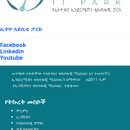
ኢትዮ አይሲቲ ፓርክ
Facebook
Linkedin
Youtube
መንግስት የቀድሞው የሳይንስና ቴክኖሎጂ ሚኒስቴር እና የመገናኛና
ኢንፎርሜሽን ቴክኖሎጂ ሚኒስቴርን በማዋሃድ በ2011 ዓ.ም
የኢኖቬሽንና ቴክኖሎጂ ሚኒስቴር ተቋቋመ፡፡
የትኩረት መስኮች
ምርምር
ኢኖቬሽን
የቴክኖሎጂ ሽግግር
ዲጂታላይዜሽን