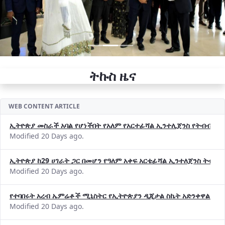
ትኩስ ዜና
WEB CONTENT ARTICLE
ኢትዮጵያ መስራች አባል የሆነችበት የአለም የአርተፊሻል ኢንተሊጀንስ የትብብር ድርጅት (
Modified 20 Days ago.
ኢትዮጵያ ከ29 ሀገራት ጋር በመሆን የዓለም አቀፍ አርቴፊሻል ኢንተለጀንስ ትብብ
Modified 20 Days ago.
የተባበሩት አረብ ኤምሬቶች ሚኒስትር የኢትዮጵያን ዲጂታል ስኬት አድንቀዋል —የ
Modified 20 Days ago.
የኢኖቬሽንና ቴክኖሎጂ ሚኒስቴር የ2018 በጀት ዓመት የዕቅድ አፈጻጸምና የቀጣይ 