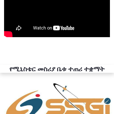
የሚኒስቴር መስሪያ ቤቱ ተጠሪ ተቋማት