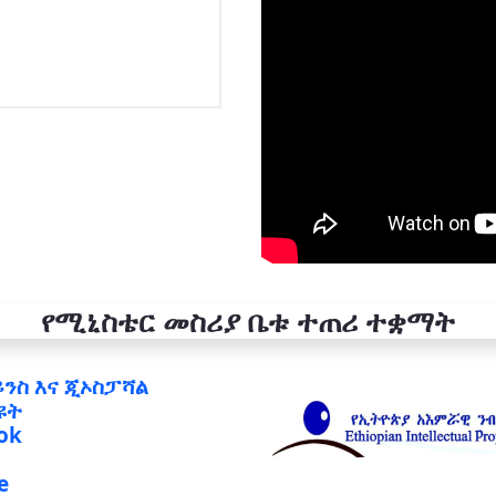
የሚኒስቴር መስሪያ ቤቱ ተጠሪ ተቋማት
ይንስ እና ጂኦስፓሻል
ዩት
ok
e