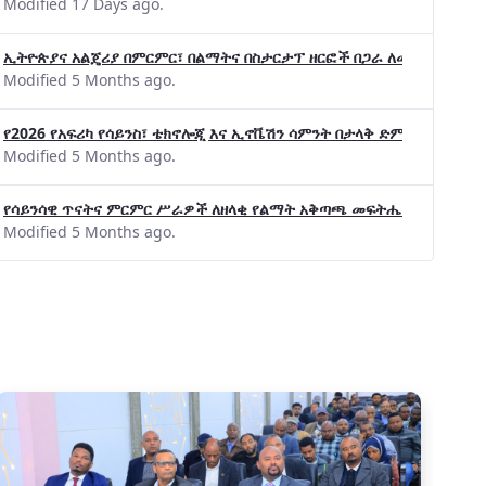
Modified 17 Days ago.
ኢትዮጵያና አልጄሪያ በምርምር፣ በልማትና በስታርታፕ ዘርፎች በጋራ ለመስራት መከሩ፡፡
Modified 5 Months ago.
የ2026 የአፍሪካ የሳይንስ፣ ቴክኖሎጂ እና ኢኖቬሽን ሳምንት በታላቅ ድምቀት ተጠናቀቀ
Modified 5 Months ago.
የሳይንሳዊ ጥናትና ምርምር ሥራዎች ለዘላቂ የልማት አቅጣጫ መፍትሔ ጠቋሚ መሆና
Modified 5 Months ago.