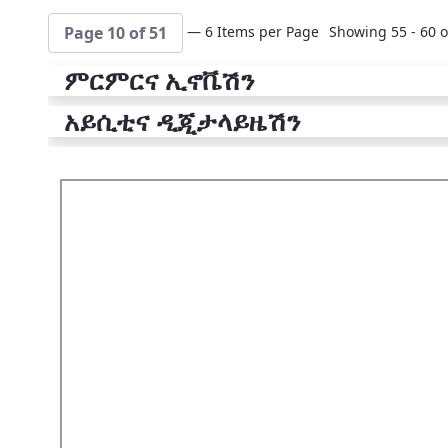
— 6 Items per Page
Showing 55 - 60 o
Page 10 of 51
ምርምርና ኢኖቬሽን
አይሲቲና ዲጂታላይዜሽን