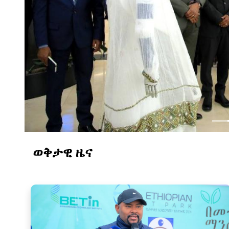
ወቅታዊ ዜና