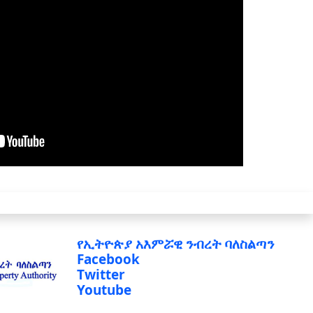
የኢትዮጵያ አእምሯዊ ንብረት ባለስልጣን
Facebook
Twitter
Youtube