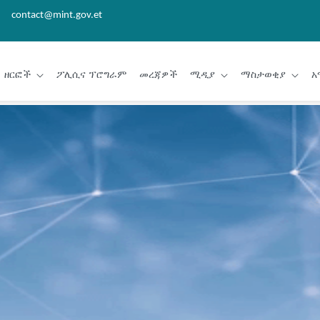
contact@mint.gov.et
ዘርፎች
ፖሊሲና ፕሮግራም
መረጃዎች
ሚዲያ
ማስታወቂያ
አ