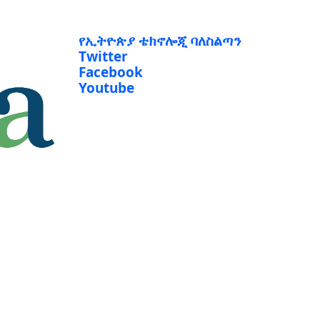
የኢትዮጵያ ቴክኖሎጂ ባለስልጣን
Twitter
Facebook
Youtube