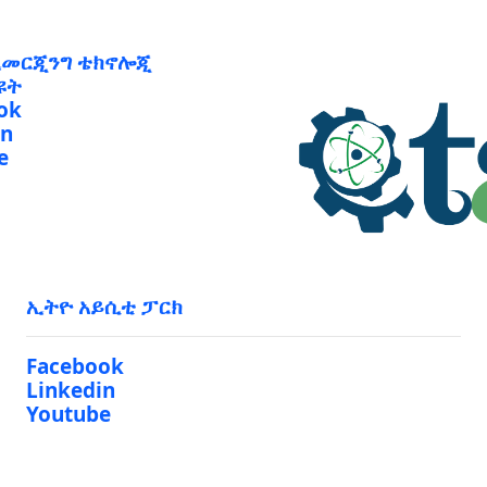
ኢመርጂንግ ቴክኖሎጂ
ዩት
ok
in
e
ኢትዮ አይሲቲ ፓርክ
Facebook
Linkedin
Youtube