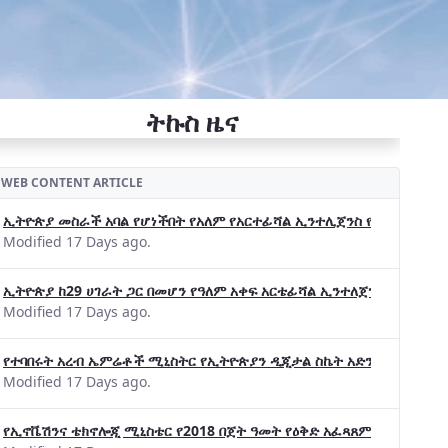
ትኩስ ዜና
WEB CONTENT ARTICLE
ኢትዮጵያ መስራች አባል የሆነችበት የአለም የአርተፊሻል ኢንተሊጀንስ የትብብር ድርጅት (Wo
Modified 17 Days ago.
ኢትዮጵያ ከ29 ሀገራት ጋር በመሆን የዓለም አቀፍ አርቴፊሻል ኢንተለጀንስ ትብብር 
Modified 17 Days ago.
የተባበሩት አረብ ኤምሬቶች ሚኒስትር የኢትዮጵያን ዲጂታል ስኬት አድንቀዋል —የኢት
Modified 17 Days ago.
የኢኖቬሽንና ቴክኖሎጂ ሚኒስቴር የ2018 በጀት ዓመት የዕቅድ አፈጻጸምና የቀጣይ አቅ