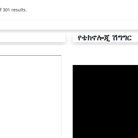
f 301 results.
የቴክኖሎጂ ሽግግር