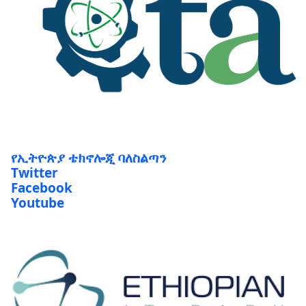
የኢትዮጵያ ቴክኖሎጂ ባለስልጣን
Twitter
Facebook
Youtube