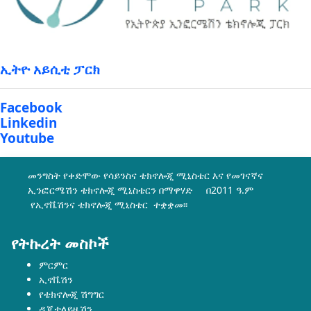
ኢትዮ አይሲቲ ፓርክ
Facebook
Linkedin
Youtube
መንግስት የቀድሞው የሳይንስና ቴክኖሎጂ ሚኒስቴር እና የመገናኛና
ኢንፎርሜሽን ቴክኖሎጂ ሚኒስቴርን በማዋሃድ በ2011 ዓ.ም
የኢኖቬሽንና ቴክኖሎጂ ሚኒስቴር ተቋቋመ፡፡
የትኩረት መስኮች
ምርምር
ኢኖቬሽን
የቴክኖሎጂ ሽግግር
ዲጂታላይዜሽን