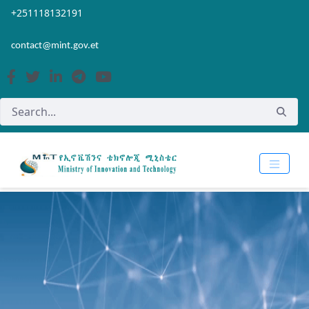
Skip to Main Content
Open Accessibility Menu
+251118132191
contact@mint.gov.et