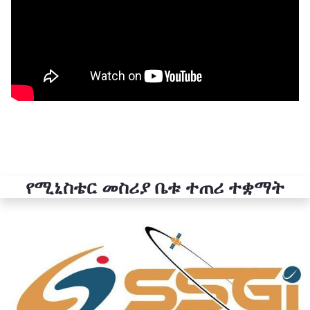
የሚኒስቴር መስሪያ ቤቱ ተጠሪ ተቋማት