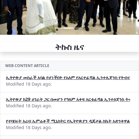
ትኩስ ዜና
WEB CONTENT ARTICLE
ኢትዮጵያ መስራች አባል የሆነችበት የአለም የአርተፊሻል ኢንተሊጀንስ የትብብር ድርጅት (
Modified 18 Days ago.
ኢትዮጵያ ከ29 ሀገራት ጋር በመሆን የዓለም አቀፍ አርቴፊሻል ኢንተለጀንስ ትብብ
Modified 18 Days ago.
የተባበሩት አረብ ኤምሬቶች ሚኒስትር የኢትዮጵያን ዲጂታል ስኬት አድንቀዋል —የ
Modified 18 Days ago.