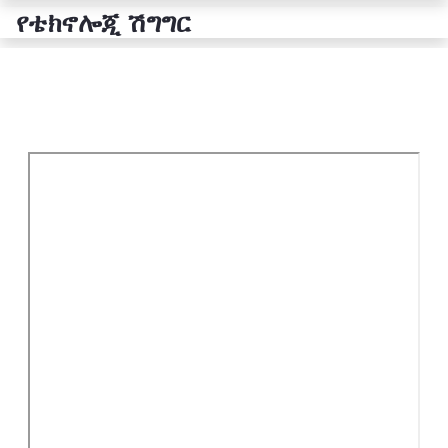
የቴክኖሎጂ ሽግግር