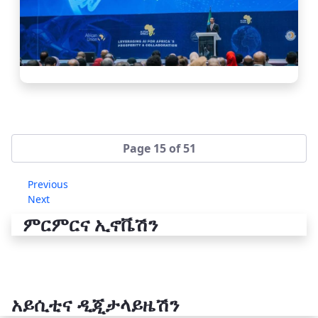
Page 15 of 51
Previous
Next
ምርምርና ኢኖቬሽን
አይሲቲና ዲጂታላይዜሽን