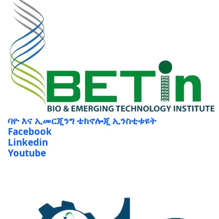
ባዮ እና ኢመርጂንግ ቴክኖሎጂ ኢንስቲቱዩት
Facebook
Linkedin
Youtube