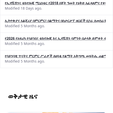
የኢኖቬሽንና ቴክኖሎጂ ሚኒስቴር የ2018 በጀት ዓመት የዕቅድ አፈጻጸምና የቀጣይ 
Modified 18 Days ago.
ኢትዮጵያና አልጄሪያ በምርምር፣ በልማትና በስታርታፕ ዘርፎች በጋራ ለመስራት መከሩ
Modified 5 Months ago.
የ2026 የአፍሪካ የሳይንስ፣ ቴክኖሎጂ እና ኢኖቬሽን ሳምንት በታላቅ ድምቀት ተጠና
Modified 5 Months ago.
የሳይንሳዊ ጥናትና ምርምር ሥራዎች ለዘላቂ የልማት አቅጣጫ መፍትሔ ጠቋሚ መ
Modified 5 Months ago.
ወቅታዊ ዜና