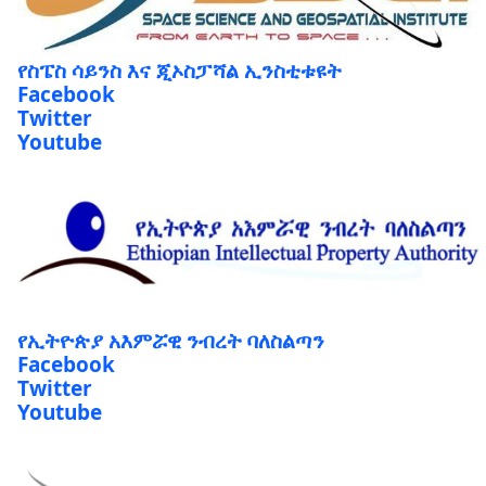
የስፔስ ሳይንስ እና ጂኦስፓሻል ኢንስቲቱዩት
Facebook
Twitter
Youtube
የኢትዮጵያ አእምሯዊ ንብረት ባለስልጣን
Facebook
Twitter
Youtube